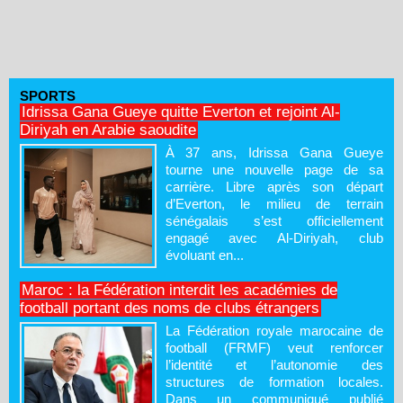
SPORTS
Idrissa Gana Gueye quitte Everton et rejoint Al-
Diriyah en Arabie saoudite
À 37 ans, Idrissa Gana Gueye
tourne une nouvelle page de sa
carrière. Libre après son départ
d’Everton, le milieu de terrain
sénégalais s’est officiellement
engagé avec Al-Diriyah, club
évoluant en...
Maroc : la Fédération interdit les académies de
football portant des noms de clubs étrangers
La Fédération royale marocaine de
football (FRMF) veut renforcer
l’identité et l’autonomie des
structures de formation locales.
Dans un communiqué publié