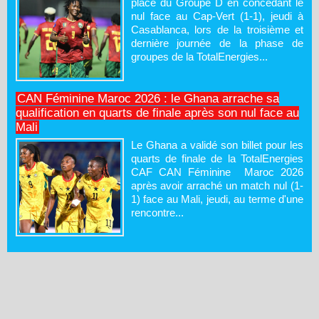
place du Groupe D en concédant le
nul face au Cap-Vert (1-1), jeudi à
Casablanca, lors de la troisième et
dernière journée de la phase de
groupes de la TotalEnergies...
CAN Féminine Maroc 2026 : le Ghana arrache sa
qualification en quarts de finale après son nul face au
Mali
Le Ghana a validé son billet pour les
quarts de finale de la TotalEnergies
CAF CAN Féminine Maroc 2026
après avoir arraché un match nul (1-
1) face au Mali, jeudi, au terme d'une
rencontre...