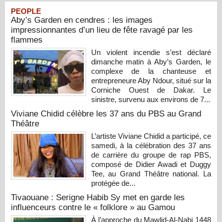
PEOPLE
Aby’s Garden en cendres : les images
impressionnantes d’un lieu de fête ravagé par les
flammes
Un violent incendie s’est déclaré
dimanche matin à Aby’s Garden, le
complexe de la chanteuse et
entrepreneure Aby Ndour, situé sur la
Corniche Ouest de Dakar. Le
sinistre, survenu aux environs de 7...
Viviane Chidid célèbre les 37 ans du PBS au Grand
Théâtre
L’artiste Viviane Chidid a participé, ce
samedi, à la célébration des 37 ans
de carrière du groupe de rap PBS,
composé de Didier Awadi et Duggy
Tee, au Grand Théâtre national. La
protégée de...
Tivaouane : Serigne Habib Sy met en garde les
influenceurs contre le « folklore » au Gamou
À l’approche du Mawlid-Al-Nabi 1448