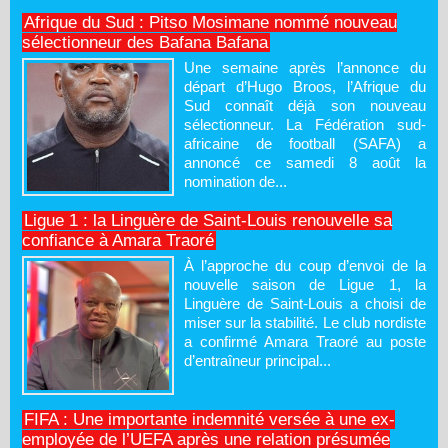
Afrique du Sud : Pitso Mosimane nommé nouveau
sélectionneur des Bafana Bafana
Une semaine après l’annonce du
départ d’Hugo Broos, l’Afrique du
Sud connaît déjà son nouveau
sélectionneur. La Fédération sud-
africaine de football (SAFA) a
annoncé ce samedi 8 août la
nomination de...
Ligue 1 : la Linguère de Saint-Louis renouvelle sa
confiance à Amara Traoré
À l’approche du coup d’envoi de la
nouvelle saison de Ligue 1, la
Linguère de Saint-Louis a choisi de
miser sur la stabilité. Le club nordiste
a confirmé Amara Traoré au poste
d’entraîneur principal...
FIFA : Une importante indemnité versée à une ex-
employée de l’UEFA après une relation présumée