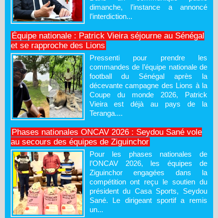
dimanche, l’instance a annoncé
l’interdiction...
Équipe nationale : Patrick Vieira séjourne au Sénégal
et se rapproche des Lions
Pressenti pour prendre les
commandes de l’équipe nationale de
football du Sénégal après la
décevante campagne des Lions à la
Coupe du monde 2026, Patrick
Vieira est déjà au pays de la
Teranga....
Phases nationales ONCAV 2026 : Seydou Sané vole
au secours des équipes de Ziguinchor
Pour les phases nationales de
l’ONCAV 2026, les équipes de
Ziguinchor engagées dans la
compétition ont reçu le soutien du
président du Casa Sports, Seydou
Sané. Le dirigeant sportif a remis
un...