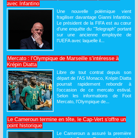
avec Infantino
Une nouvelle polémique vient
fragiliser davantage Gianni Infantino.
Le président de la FIFA est au cœur
d’une enquête du "Telegraph" portant
sur une ancienne employée de
l’UEFA avec laquelle il...
Mercato : l’Olympique de Marseille s’intéresse à
Krépin Diatta
Libre de tout contrat depuis son
départ de l’AS Monaco, Krépin Diatta
pourrait rapidement rebondir à
l’occasion de ce mercato estival.
Selon les informations de Foot
Mercato, l’Olympique de...
Le Cameroun termine en tête, le Cap-Vert s'offre un
point historique
Le Cameroun a assuré la première