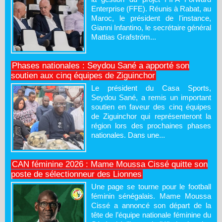
Enterprise (FFE). Réunis à Rabat, au
Maroc, le président de l'instance,
Gianni Infantino, le secrétaire général
Mattias Grafström...
Phases nationales : Seydou Sané a apporté son
soutien aux cinq équipes de Ziguinchor
Le président du Casa Sports,
Seydou Sané, a remis un important
soutien en faveur des cinq équipes
de Ziguinchor qui représenteront la
région lors des prochaines phases
nationales. Dans une...
CAN féminine 2026 : Mame Moussa Cissé quitte son
poste de sélectionneur des Lionnes
Une page se tourne pour le football
féminin sénégalais. Mame Moussa
Cissé a annoncé son départ de la
tête de l’équipe nationale féminine du