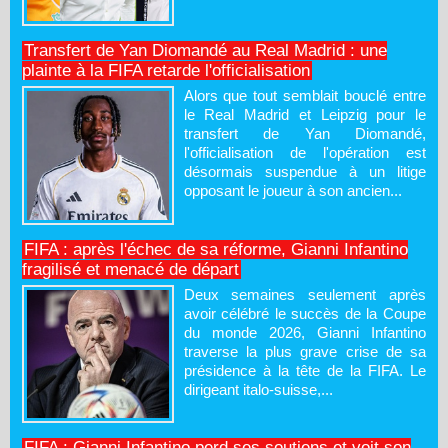
Transfert de Yan Diomandé au Real Madrid : une
plainte à la FIFA retarde l'officialisation
Alors que tout semblait bouclé entre
le Real Madrid et Leipzig pour le
transfert de Yan Diomandé,
l'officialisation de l'opération est
désormais suspendue à un litige
opposant le joueur à son ancien...
FIFA : après l'échec de sa réforme, Gianni Infantino
fragilisé et menacé de départ
Deux semaines seulement après
avoir célébré le succès de la Coupe
du monde 2026, Gianni Infantino
traverse la plus grave crise de sa
présidence à la tête de la FIFA. Le
dirigeant italo-suisse,...
FIFA : Gianni Infantino perd ses soutiens et voit son