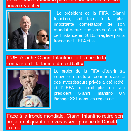
pouvoir vaciller
Le président de la FIFA, Gianni
Infantino, fait face à la plus
importante contestation de son
mandat depuis son arrivée à la tête
de l'instance en 2016. Fragilisé par la
fronde de l'UEFA et la...
L'UEFA lâche Gianni Infantino : « Il a perdu la
confiance de la famille du football »
Le projet de la FIFA d’ouvrir sa
nouvelle structure commerciale à
des investisseurs privés a été retiré,
et l’UEFA ne croit plus en son
président Gianni Infantino Un
lâchage XXL dans les règles de...
Face à la fronde mondiale, Gianni Infantino retire son
projet impliquant un investisseur proche de Donald
Trump