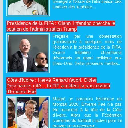
Sénégal à l’issue de l’élimination des
Lionnes dès la phase...
Présidence de la FIFA : Gianni Infantino cherche le
soutien de l'administration Trump
Fragilisé par une contestation
grandissante à quelques mois de
l'élection à la présidence de la FIFA,
Gianni Infantino chercherait
désormais un appui politique aux
États-Unis. Selon plusieurs médias...
Côte d'Ivoire : Hervé Renard favori, Didier
Deschamps cité… la FIF accélère la succession
d'Emerse Faé
Malgré un parcours historique au
Mondial 2026, Emerse Faé n'a pas
été reconduit à la tête de la Côte
d'Ivoire. Alors que la Fédération
ivoirienne de football s'active pour lui
trouver un successeur...