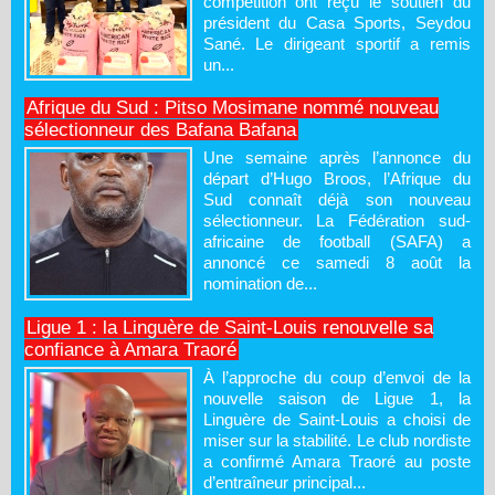
compétition ont reçu le soutien du
président du Casa Sports, Seydou
Sané. Le dirigeant sportif a remis
un...
Afrique du Sud : Pitso Mosimane nommé nouveau
sélectionneur des Bafana Bafana
Une semaine après l’annonce du
départ d’Hugo Broos, l’Afrique du
Sud connaît déjà son nouveau
sélectionneur. La Fédération sud-
africaine de football (SAFA) a
annoncé ce samedi 8 août la
nomination de...
Ligue 1 : la Linguère de Saint-Louis renouvelle sa
confiance à Amara Traoré
À l’approche du coup d’envoi de la
nouvelle saison de Ligue 1, la
Linguère de Saint-Louis a choisi de
miser sur la stabilité. Le club nordiste
a confirmé Amara Traoré au poste
d’entraîneur principal...