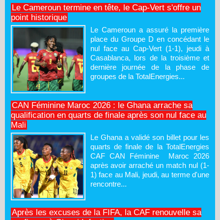
Le Cameroun termine en tête, le Cap-Vert s'offre un
point historique
Le Cameroun a assuré la première
place du Groupe D en concédant le
nul face au Cap-Vert (1-1), jeudi à
Casablanca, lors de la troisième et
dernière journée de la phase de
groupes de la TotalEnergies...
CAN Féminine Maroc 2026 : le Ghana arrache sa
qualification en quarts de finale après son nul face au
Mali
Le Ghana a validé son billet pour les
quarts de finale de la TotalEnergies
CAF CAN Féminine Maroc 2026
après avoir arraché un match nul (1-
1) face au Mali, jeudi, au terme d'une
rencontre...
Après les excuses de la FIFA, la CAF renouvelle sa