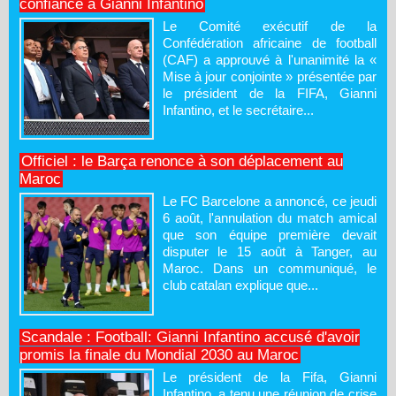
confiance à Gianni Infantino
Le Comité exécutif de la
Confédération africaine de football
(CAF) a approuvé à l'unanimité la «
Mise à jour conjointe » présentée par
le président de la FIFA, Gianni
Infantino, et le secrétaire...
Officiel : le Barça renonce à son déplacement au
Maroc
Le FC Barcelone a annoncé, ce jeudi
6 août, l'annulation du match amical
que son équipe première devait
disputer le 15 août à Tanger, au
Maroc. Dans un communiqué, le
club catalan explique que...
Scandale : Football: Gianni Infantino accusé d'avoir
promis la finale du Mondial 2030 au Maroc
Le président de la Fifa, Gianni
Infantino, a tenu une réunion de crise