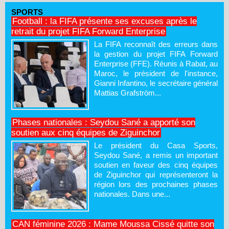
SPORTS
Football : la FIFA présente ses excuses après le
retrait du projet FIFA Forward Enterprise
La FIFA reconnaît des erreurs dans
la gestion du projet FIFA Forward
Enterprise (FFE). Réunis à Rabat, au
Maroc, le président de l'instance,
Gianni Infantino, le secrétaire général
Mattias Grafström...
Phases nationales : Seydou Sané a apporté son
soutien aux cinq équipes de Ziguinchor
Le président du Casa Sports,
Seydou Sané, a remis un important
soutien en faveur des cinq équipes
de Ziguinchor qui représenteront la
région lors des prochaines phases
nationales. Dans une...
CAN féminine 2026 : Mame Moussa Cissé quitte son