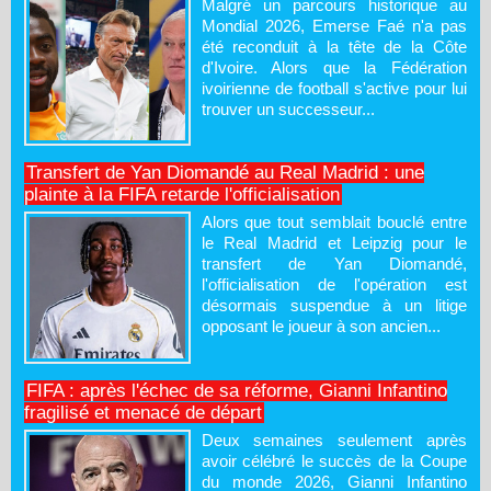
Malgré un parcours historique au
Mondial 2026, Emerse Faé n'a pas
été reconduit à la tête de la Côte
d'Ivoire. Alors que la Fédération
ivoirienne de football s'active pour lui
trouver un successeur...
Transfert de Yan Diomandé au Real Madrid : une
plainte à la FIFA retarde l'officialisation
Alors que tout semblait bouclé entre
le Real Madrid et Leipzig pour le
transfert de Yan Diomandé,
l'officialisation de l'opération est
désormais suspendue à un litige
opposant le joueur à son ancien...
FIFA : après l'échec de sa réforme, Gianni Infantino
fragilisé et menacé de départ
Deux semaines seulement après
avoir célébré le succès de la Coupe
du monde 2026, Gianni Infantino