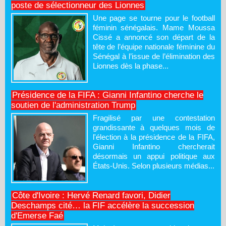
poste de sélectionneur des Lionnes
Une page se tourne pour le football
féminin sénégalais. Mame Moussa
Cissé a annoncé son départ de la
tête de l’équipe nationale féminine du
Sénégal à l’issue de l’élimination des
Lionnes dès la phase...
Présidence de la FIFA : Gianni Infantino cherche le
soutien de l'administration Trump
Fragilisé par une contestation
grandissante à quelques mois de
l'élection à la présidence de la FIFA,
Gianni Infantino chercherait
désormais un appui politique aux
États-Unis. Selon plusieurs médias...
Côte d'Ivoire : Hervé Renard favori, Didier
Deschamps cité… la FIF accélère la succession
d'Emerse Faé