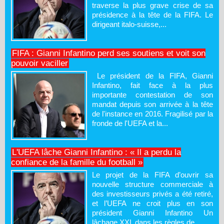
traverse la plus grave crise de sa
présidence à la tête de la FIFA. Le
dirigeant italo-suisse,...
FIFA : Gianni Infantino perd ses soutiens et voit son
pouvoir vaciller
Le président de la FIFA, Gianni
Infantino, fait face à la plus
importante contestation de son
mandat depuis son arrivée à la tête
de l'instance en 2016. Fragilisé par la
fronde de l'UEFA et la...
L'UEFA lâche Gianni Infantino : « Il a perdu la
confiance de la famille du football »
Le projet de la FIFA d’ouvrir sa
nouvelle structure commerciale à
des investisseurs privés a été retiré,
et l’UEFA ne croit plus en son
président Gianni Infantino Un
lâchage XXL dans les règles de...