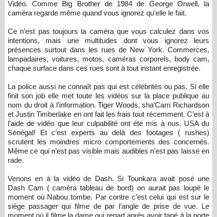
Vidéo. Comme Big Brother de 1984 de George Orwell, la
caméra regarde même quand vous ignorez qu’elle le fait.
Ce n’est pas toujours la caméra que vous calculez dans vos
intentions, mais une multitudes dont vous ignorez leurs
présences surtout dans les rues de New York. Commerces,
lampadaires, voitures, motos, caméras corporels, body cam,
chaque surface dans ces rues sont à tout instant enregistrée.
La police aussi ne connaît pas qui est célébrités ou pas. Si elle
finit son job elle met toute les vidéos sur la place publique au
nom du droit à l’information. Tiger Woods, sha’Carri Richardson
et Justin Timberlake en ont fait les frais tout récemment. C’est à
l’aide de vidéo que leur culpabilité ont été mis à nus. USA du
Sénégal! Et c’est experts au delà des footages ( rushes)
scrutent les moindres micro comportements des concernés.
Même ce qui n’est pas visible mais audibles n’est pas laissé en
rade.
Venons en à la vidéo de Dash. Si Tounkara avait posé une
Dash Cam ( caméra tableau de bord) on aurait pas loupé le
moment où Nabou tombe. Par contre c’est celui qui est sur le
siège passager qui filme de par l’angle de prise de vue. Le
moment où il filme la dame qui repart après avoir tapé à la porte