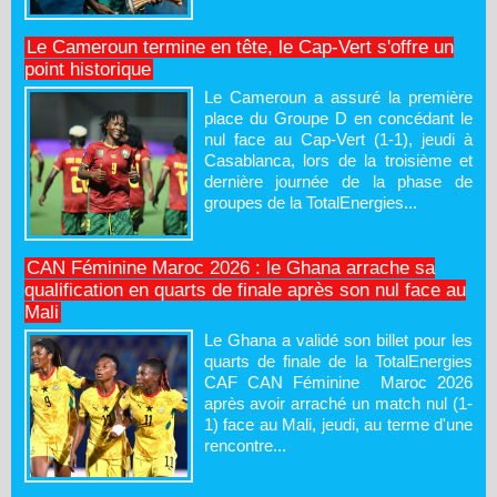
Le Cameroun termine en tête, le Cap-Vert s'offre un
point historique
Le Cameroun a assuré la première
place du Groupe D en concédant le
nul face au Cap-Vert (1-1), jeudi à
Casablanca, lors de la troisième et
dernière journée de la phase de
groupes de la TotalEnergies...
CAN Féminine Maroc 2026 : le Ghana arrache sa
qualification en quarts de finale après son nul face au
Mali
Le Ghana a validé son billet pour les
quarts de finale de la TotalEnergies
CAF CAN Féminine Maroc 2026
après avoir arraché un match nul (1-
1) face au Mali, jeudi, au terme d'une
rencontre...