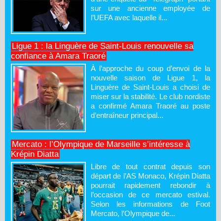
sur une ancienne employée de
l’UEFA avec laquelle il...
Ligue 1 : la Linguère de Saint-Louis renouvelle sa
confiance à Amara Traoré
À l’approche du coup d’envoi de la
nouvelle saison de Ligue 1, la
Linguère de Saint-Louis a choisi de
miser sur la stabilité. Le club nordiste
a confirmé Amara Traoré au poste
d’entraîneur principal...
Mercato : l’Olympique de Marseille s’intéresse à
Krépin Diatta
Libre de tout contrat depuis son
départ de l’AS Monaco, Krépin Diatta
pourrait rapidement rebondir à
l’occasion de ce mercato estival.
Selon les informations de Foot
Mercato, l’Olympique de...