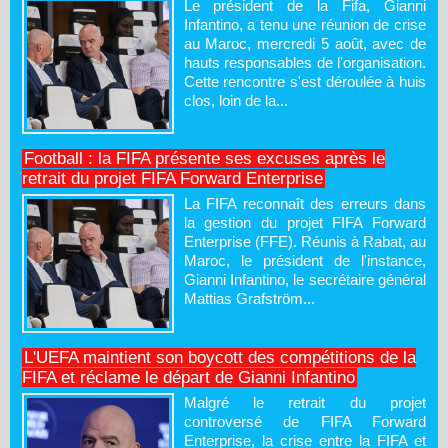
Le président de la Fifa, Gianni
Infantino, a tenu une réunion de crise
au Maroc, mercredi 5 août, avec de
hauts responsables de l'organisation.
Cette rencontre s'est déroulée à huis
clos, loin de la...
Football : la FIFA présente ses excuses après le
retrait du projet FIFA Forward Enterprise
La FIFA reconnaît des erreurs dans
la gestion du projet FIFA Forward
Enterprise (FFE). Réunis à Rabat, au
Maroc, le président de l'instance,
Gianni Infantino, le secrétaire général
Mattias Grafström...
L'UEFA maintient son boycott des compétitions de la
FIFA et réclame le départ de Gianni Infantino
Malgré le retrait du projet
controversé de FIFA Forward
Enterprise, la crise entre la FIFA et