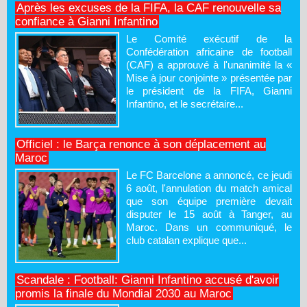
Après les excuses de la FIFA, la CAF renouvelle sa
confiance à Gianni Infantino
Le Comité exécutif de la
Confédération africaine de football
(CAF) a approuvé à l'unanimité la «
Mise à jour conjointe » présentée par
le président de la FIFA, Gianni
Infantino, et le secrétaire...
Officiel : le Barça renonce à son déplacement au
Maroc
Le FC Barcelone a annoncé, ce jeudi
6 août, l'annulation du match amical
que son équipe première devait
disputer le 15 août à Tanger, au
Maroc. Dans un communiqué, le
club catalan explique que...
Scandale : Football: Gianni Infantino accusé d'avoir
promis la finale du Mondial 2030 au Maroc