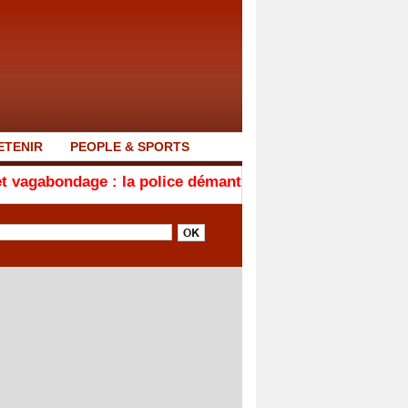
ETENIR
PEOPLE & SPORTS
: la police démantèle un foyer d'insécurité à la Médina