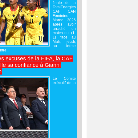
finale de la
TotalEnergies
CAF CAN
Féminine
Maroc 2026
après avoir
arraché un
match nul (1-
1) face au
Mali, jeudi,
au terme
tre...
es excuses de la FIFA, la CAF
lle sa confiance à Gianni
o
Le Comité
exécutif de la