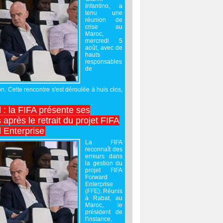
Infantino, a
tenu une
réunion de
crise au
Maroc,
mercredi 5
août, avec de
hauts
responsables
de
on. Cette rencontre s'est déroulée à huis clos,
l : la FIFA présente ses
après le retrait du projet FIFA
 Enterprise
La FIFA
reconnaît des
erreurs dans
la gestion du
projet FIFA
Forward
Enterprise
(FFE). Réunis
à Rabat, au
Maroc, le
président de
l'instance,