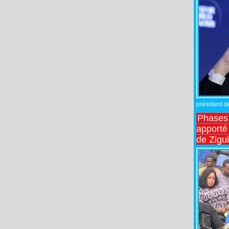
président de
Phases 
apporté
de Zigu