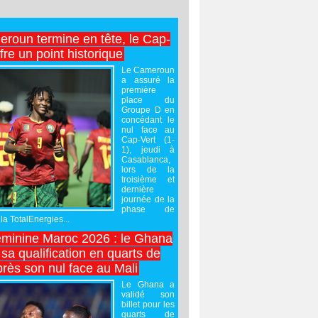
roun termine en tête, le Cap-
ffre un point historique
Le Cameroun
a assuré la
première
place du
Groupe D en
concédant le
nul face au
Cap-Vert (1-
1), jeudi à
Casablanca,
lors de la
troisième et
dernière
journée de la
phase de
la TotalEnergies...
minine Maroc 2026 : le Ghana
sa qualification en quarts de
près son nul face au Mali
Le Ghana a
validé son
billet pour les
quarts de