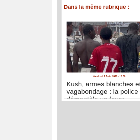
Dans la même rubrique :
Vendredi 7 Août 2026 - 15:06
Kush, armes blanches e
vagabondage : la police
démantèle un foyer
d'insécurité à la Médina