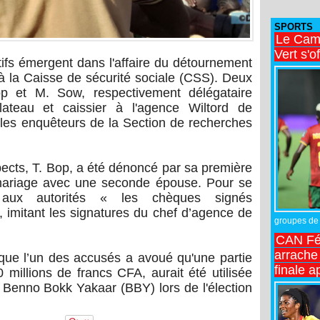
SPORTS
Le Came
Vert s'o
ifs émergent dans l'affaire du détournement
 à la Caisse de sécurité sociale (CSS). Deux
Bop et M. Sow, respectivement délégataire
ateau et caissier à l'agence Wiltord de
 les enquêteurs de la Section de recherches
pects, T. Bop, a été dénoncé par sa première
ariage avec une seconde épouse. Pour se
 aux autorités « les chèques signés
 imitant les signatures du chef d’agence de
groupes de 
CAN Fé
arrache 
 que l’un des accusés a avoué qu'une partie
finale a
 millions de francs CFA, aurait été utilisée
Benno Bokk Yakaar (BBY) lors de l'élection