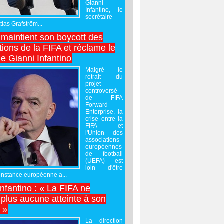
Gianni
Infantino, le
secrétaire
ias Grafström...
maintient son boycott des
ions de la FIFA et réclame le
e Gianni Infantino
Malgré le
retrait du
projet
controversé
de FIFA
Forward
Enterprise, la
crise entre la
FIFA et
l'Union des
associations
européennes
de football
(UEFA) est
loin d'être
'instance européenne a...
Infantino : « La FIFA ne
 plus aucune atteinte à son
é »
La direction