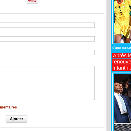
d'une rencon
Après l
renouve
Infantin
mmentaires