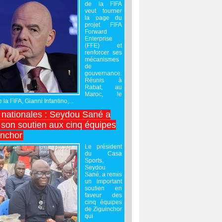
de la FIFA
veut tourner
la page du
projet FIFA
Forward
Enterprise
(FFE) et
renforcer ses
mécanismes
de
gouvernance.
Réunis à
Rabat, au
Maroc, le
 la FIFA, Gianni Infantino,...
nationales : Seydou Sané a
 son soutien aux cinq équipes
inchor
Le président
du Casa
Sports,
Seydou
Sané, a remis
un important
soutien en
faveur des
cinq équipes
de Ziguinchor
qui