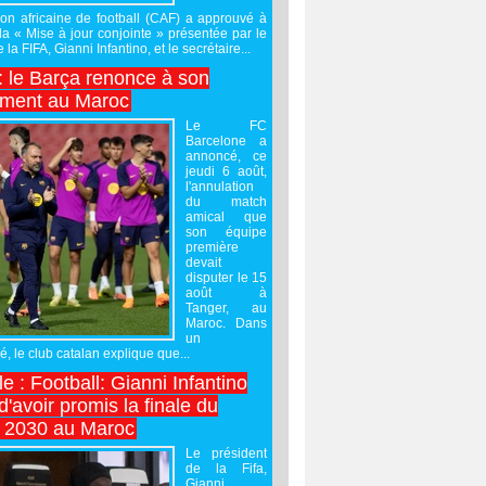
on africaine de football (CAF) a approuvé à
 la « Mise à jour conjointe » présentée par le
 la FIFA, Gianni Infantino, et le secrétaire...
 : le Barça renonce à son
ement au Maroc
Le FC
Barcelone a
annoncé, ce
jeudi 6 août,
l'annulation
du match
amical que
son équipe
première
devait
disputer le 15
août à
Tanger, au
Maroc. Dans
un
 le club catalan explique que...
e : Football: Gianni Infantino
'avoir promis la finale du
 2030 au Maroc
Le président
de la Fifa,
Gianni