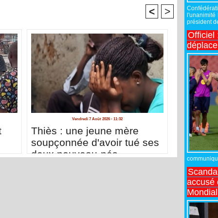
Confédérati
<
>
l'unanimité
président de
Officiel
déplac
Vendredi 7 Août 2026 - 11:32
t
Thiès : une jeune mère
soupçonnée d'avoir tué ses
deux nouveau-nés
communiqué,
Scandal
accusé d
Mondial