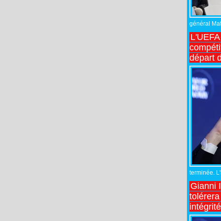
général Matt
L'UEFA 
compétit
départ d
terminée. L
Gianni 
tolérera
intégrit