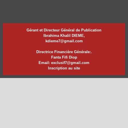
Gérant et Directeur Général de Publication
Ibrahima Khalil DIEME,
kdieme7@gmail.com
Directrice Financière Générale:.
Fanta Fifi Diop
Email: exclusif7@gmail.com
Inscription au site