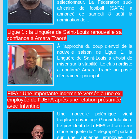
sélectionneur. La Fédération sud-
africaine de football (SAFA) a
annoncé ce samedi 8 août la
nomination de...
Ligue 1 : la Linguère de Saint-Louis renouvelle sa
confiance à Amara Traoré
À l’approche du coup d’envoi de la
nouvelle saison de Ligue 1, la
Linguère de Saint-Louis a choisi de
miser sur la stabilité. Le club nordiste
a confirmé Amara Traoré au poste
d’entraîneur principal...
FIFA : Une importante indemnité versée à une ex-
employée de l’UEFA après une relation présumée
avec Infantino
Une nouvelle polémique vient
fragiliser davantage Gianni Infantino.
Le président de la FIFA est au cœur
d’une enquête du "Telegraph" portant
sur une ancienne employée de