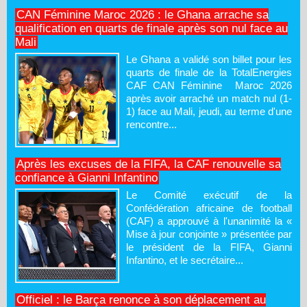
CAN Féminine Maroc 2026 : le Ghana arrache sa
qualification en quarts de finale après son nul face au
Mali
Le Ghana a validé son billet pour les
quarts de finale de la TotalEnergies
CAF CAN Féminine Maroc 2026
après avoir arraché un match nul (1-
1) face au Mali, jeudi, au terme d'une
rencontre...
Après les excuses de la FIFA, la CAF renouvelle sa
confiance à Gianni Infantino
Le Comité exécutif de la
Confédération africaine de football
(CAF) a approuvé à l'unanimité la «
Mise à jour conjointe » présentée par
le président de la FIFA, Gianni
Infantino, et le secrétaire...
Officiel : le Barça renonce à son déplacement au