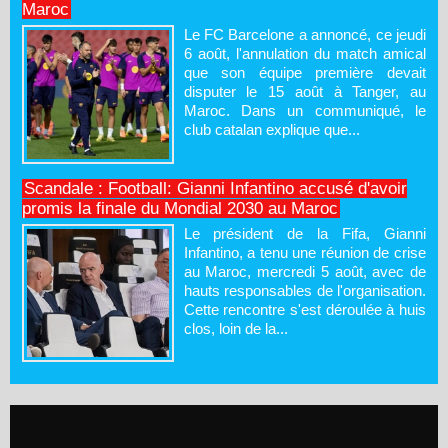
Maroc
Le FC Barcelone a annoncé, ce jeudi
6 août, l'annulation du match amical
que son équipe première devait
disputer le 15 août à Tanger, au
Maroc. Dans un communiqué, le
club catalan explique que...
Scandale : Football: Gianni Infantino accusé d'avoir
promis la finale du Mondial 2030 au Maroc
Le président de la Fifa, Gianni
Infantino, a tenu une réunion de crise
au Maroc, mercredi 5 août, avec de
hauts responsables de l'organisation.
Cette rencontre s'est déroulée à huis
clos, loin de la...