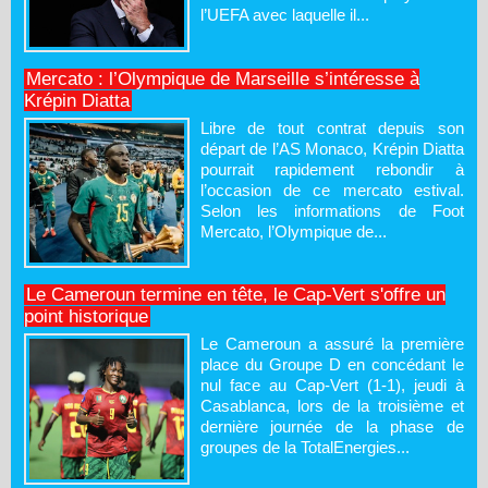
l’UEFA avec laquelle il...
Mercato : l’Olympique de Marseille s’intéresse à
Krépin Diatta
Libre de tout contrat depuis son
départ de l’AS Monaco, Krépin Diatta
pourrait rapidement rebondir à
l’occasion de ce mercato estival.
Selon les informations de Foot
Mercato, l’Olympique de...
Le Cameroun termine en tête, le Cap-Vert s'offre un
point historique
Le Cameroun a assuré la première
place du Groupe D en concédant le
nul face au Cap-Vert (1-1), jeudi à
Casablanca, lors de la troisième et
dernière journée de la phase de
groupes de la TotalEnergies...