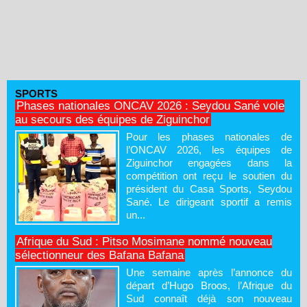
SPORTS
Phases nationales ONCAV 2026 : Seydou Sané vole
au secours des équipes de Ziguinchor
Pour les phases nationales de
l’ONCAV 2026, les équipes de
Ziguinchor engagées dans la
compétition ont reçu le soutien du
président du Casa Sports, Seydou
Sané. Le dirigeant sportif a remis
un...
Afrique du Sud : Pitso Mosimane nommé nouveau
sélectionneur des Bafana Bafana
Une semaine après l’annonce du
départ d’Hugo Broos, l’Afrique du
Sud connaît déjà son nouveau