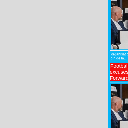
l'organisati
loin de la...
Footbal
excuses 
Forward