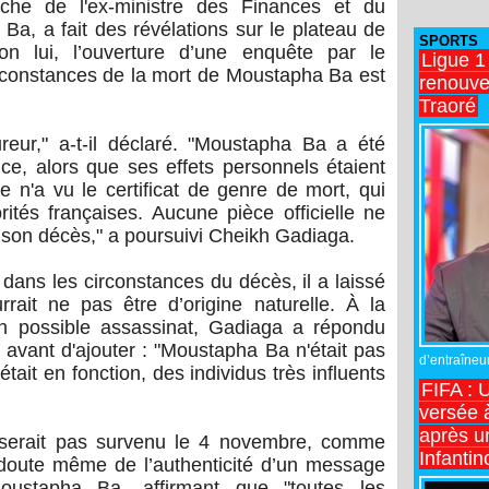
che de l'ex-ministre des Finances et du
, a fait des révélations sur le plateau de
SPORTS
on lui, l’ouverture d’une enquête par le
Ligue 1
circonstances de la mort de Moustapha Ba est
renouve
Traoré
cureur," a-t-il déclaré. "Moustapha Ba a été
e, alors que ses effets personnels étaient
e n'a vu le certificat de genre de mort, qui
rités françaises. Aucune pièce officielle ne
 son décès," a poursuivi Cheikh Gadiaga.
dans les circonstances du décès, il a laissé
rait ne pas être d’origine naturelle. À la
un possible assassinat, Gadiaga a répondu
" avant d'ajouter : "Moustapha Ba n'était pas
d’entraîneur
tait en fonction, des individus très influents
FIFA : 
versée 
après u
 serait pas survenu le 4 novembre, comme
Infantin
 doute même de l’authenticité d’un message
ustapha Ba, affirmant que "toutes les