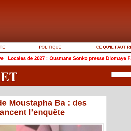
TÉ
POLITIQUE
CE QU'IL FAUT R
e 2027 : Ousmane Sonko presse Diomaye Faye de publier l
NET
de Moustapha Ba : des
lancent l’enquête