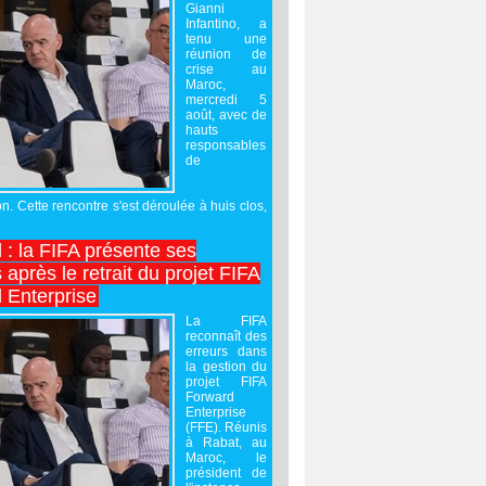
Gianni
Infantino, a
tenu une
réunion de
crise au
Maroc,
mercredi 5
août, avec de
hauts
responsables
de
on. Cette rencontre s'est déroulée à huis clos,
l : la FIFA présente ses
après le retrait du projet FIFA
 Enterprise
La FIFA
reconnaît des
erreurs dans
la gestion du
projet FIFA
Forward
Enterprise
(FFE). Réunis
à Rabat, au
Maroc, le
président de