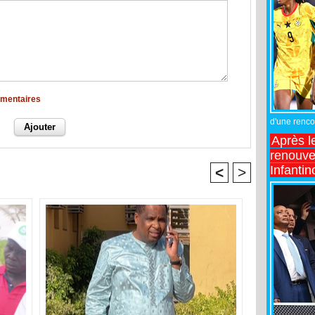
mmentaires
d'une rencon
Après l
renouve
Infantin
<
>