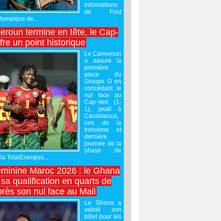
informations
de Foot
Olympique de...
roun termine en tête, le Cap-
ffre un point historique
Le Cameroun
a assuré la
première
place du
Groupe D en
concédant le
nul face au
Cap-Vert (1-
1), jeudi à
Casablanca,
lors de la
troisième et
dernière
journée de la
phase de
la TotalEnergies...
minine Maroc 2026 : le Ghana
sa qualification en quarts de
près son nul face au Mali
Le Ghana a
validé son
billet pour les