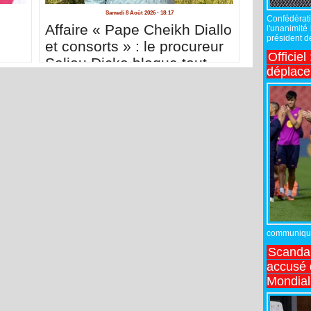
Samedi 8 Août 2026 - 18:17
Confédérati
Affaire « Pape Cheikh Diallo
l'unanimité
président de
et consorts » : le procureur
Officiel
Saliou Dicko bloque tout
déplac
communiqué,
Scandal
accusé d
Mondial