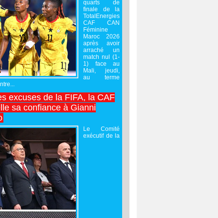
quarts de
finale de la
TotalEnergies
CAF CAN
Féminine
Maroc 2026
après avoir
arraché un
match nul (1-
1) face au
Mali, jeudi,
au terme
tre...
es excuses de la FIFA, la CAF
lle sa confiance à Gianni
o
Le Comité
exécutif de la