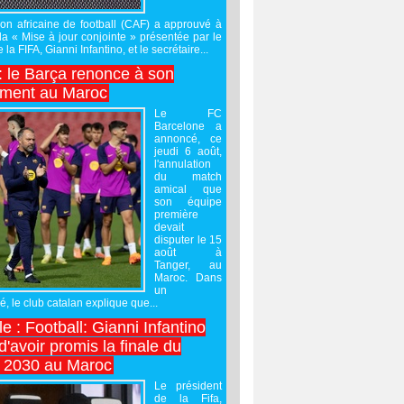
on africaine de football (CAF) a approuvé à
 la « Mise à jour conjointe » présentée par le
 la FIFA, Gianni Infantino, et le secrétaire...
 : le Barça renonce à son
ement au Maroc
Le FC
Barcelone a
annoncé, ce
jeudi 6 août,
l'annulation
du match
amical que
son équipe
première
devait
disputer le 15
août à
Tanger, au
Maroc. Dans
un
 le club catalan explique que...
e : Football: Gianni Infantino
'avoir promis la finale du
 2030 au Maroc
Le président
de la Fifa,