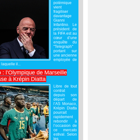
polémique
vient
fragiliser
davantage
Gianni
Infantino. Le
président de
la FIFA est au
cœur d’une
enquête du
"Telegraph"
portant sur
une ancienne
employée de
laquelle il...
 : l’Olympique de Marseille
sse à Krépin Diatta
Libre de tout
contrat
depuis son
départ de
l’AS Monaco,
Krépin Diatta
pourrait
rapidement
rebondir à
l’occasion de
ce mercato
estival. Selon
les