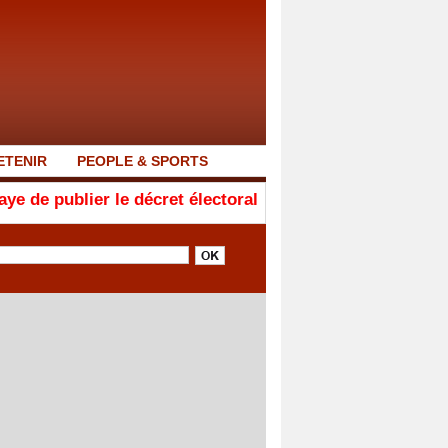
ETENIR
PEOPLE & SPORTS
e décret électoral
Ligue 1 : la Linguère de Saint-Loui