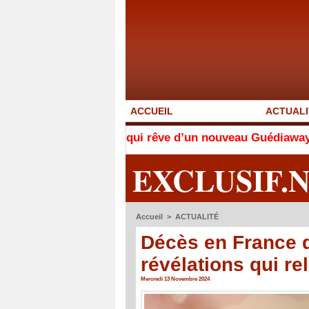
ACCUEIL
ACTUALI
l’homme qui rêve d’un nouveau Guédiawaye
Locales d
EXCLUSIF.
Accueil
>
ACTUALITÉ
Décès en France 
révélations qui re
Mercredi 13 Novembre 2024