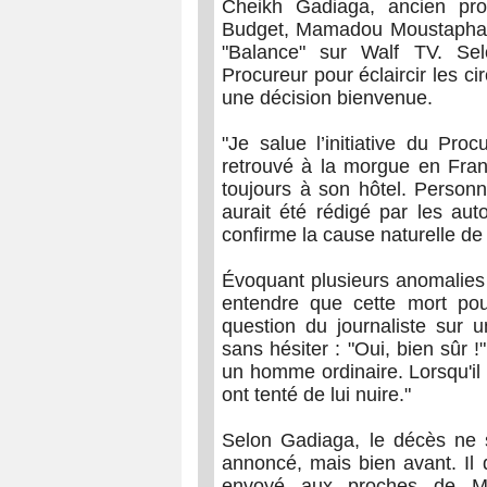
Cheikh Gadiaga, ancien pro
Budget, Mamadou Moustapha Ba
"Balance" sur Walf TV. Sel
Procureur pour éclaircir les 
une décision bienvenue.
"Je salue l’initiative du Pro
retrouvé à la morgue en Franc
toujours à son hôtel. Personn
aurait été rédigé par les auto
confirme la cause naturelle de
Évoquant plusieurs anomalies 
entendre que cette mort pour
question du journaliste sur 
sans hésiter : "Oui, bien sûr !
un homme ordinaire. Lorsqu'il é
ont tenté de lui nuire."
Selon Gadiaga, le décès ne
annoncé, mais bien avant. Il
envoyé aux proches de Mo