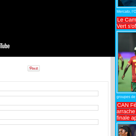
Mercato, l’
Le Came
Vert s'o
groupes de 
CAN Fé
arrache 
finale a