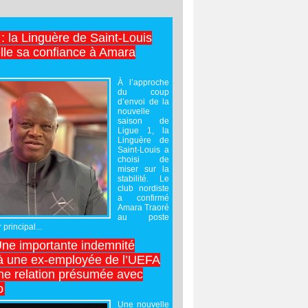
 : la Linguère de Saint-Louis
lle sa confiance à Amara
À l’approche
du coup
d’envoi de la
nouvelle
saison de
Ligue 1, la
Linguère de
Saint-Louis a
choisi de
miser sur la
stabilité. Le
club nordiste
a confirmé
Amara Traoré
au poste
 principal...
Une importante indemnité
à une ex-employée de l’UEFA
ne relation présumée avec
o
Une nouvelle