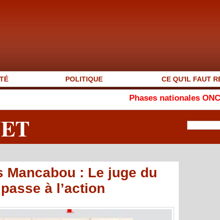
TÉ
POLITIQUE
CE QU'IL FAUT R
Phases nationales ONCAV 2026 : Se
NET
s Mancabou : Le juge du
passe à l’action