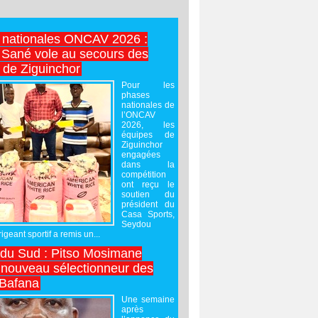
 nationales ONCAV 2026 :
Sané vole au secours des
 de Ziguinchor
Pour les
phases
nationales de
l’ONCAV
2026, les
équipes de
Ziguinchor
engagées
dans la
compétition
ont reçu le
soutien du
président du
Casa Sports,
Seydou
igeant sportif a remis un...
 du Sud : Pitso Mosimane
ouveau sélectionneur des
 Bafana
Une semaine
après