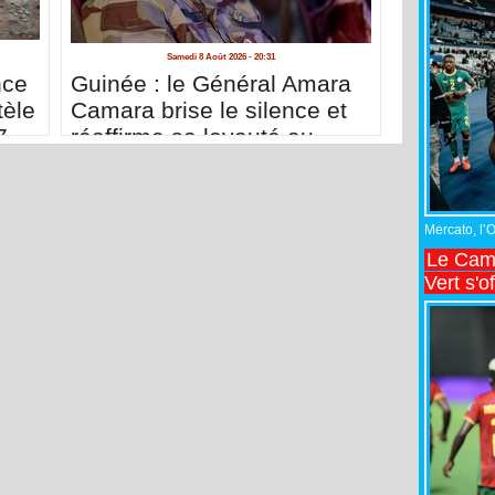
Samedi 8 Août 2026 - 20:31
nce
Guinée : le Général Amara
tèle
Camara brise le silence et
7
réaffirme sa loyauté au
à
président Doumbouya
Mercato, l’
Le Came
Vert s'o