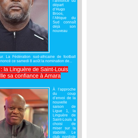
l’annonce du
départ
d’Hugo
Broos,
l’Afrique du
Sud connaît
déjà son
nouveau
ur. La Fédération sud-africaine de football
noncé ce samedi 8 août la nomination de...
 : la Linguère de Saint-Louis
lle sa confiance à Amara
À l’approche
du coup
d’envoi de la
nouvelle
saison de
Ligue 1, la
Linguère de
Saint-Louis a
choisi de
miser sur la
stabilité. Le
club nordiste