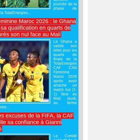
journée de la
phase de
la TotalEnergies...
minine Maroc 2026 : le Ghana
sa qualification en quarts de
près son nul face au Mali
Le Ghana a
validé son
billet pour les
quarts de
finale de la
TotalEnergies
CAF CAN
Féminine
Maroc 2026
après avoir
arraché un
match nul (1-
1) face au
Mali, jeudi,
au terme
tre...
es excuses de la FIFA, la CAF
lle sa confiance à Gianni
o
Le Comité