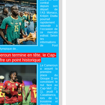
contrat
depuis son
départ de
l’AS Monaco,
Krépin Diatta
pourrait
rapidement
rebondir à
l’occasion de
ce mercato
estival. Selon
les
informations
de Foot
Olympique de...
roun termine en tête, le Cap-
ffre un point historique
Le Cameroun
a assuré la
première
place du
Groupe D en
concédant le
nul face au
Cap-Vert (1-
1), jeudi à
Casablanca,
lors de la
troisième et
dernière