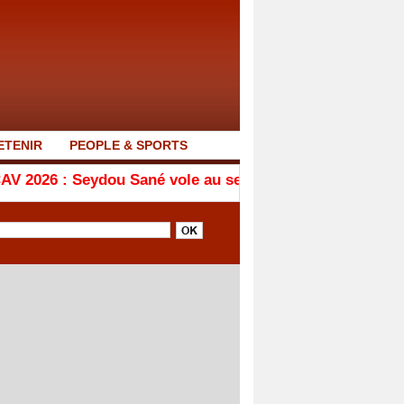
ETENIR
PEOPLE & SPORTS
ydou Sané vole au secours des équipes de Ziguinchor