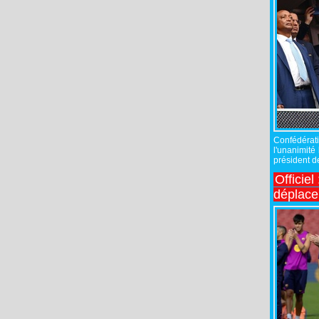
Confédérati
l'unanimité
président de
Officiel
déplac