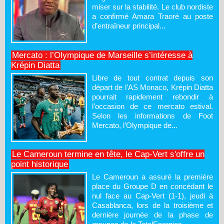
miser sur la stabilité. Le club nordiste
a confirmé Amara Traoré au poste
d’entraîneur principal...
Mercato : l’Olympique de Marseille s’intéresse à
Krépin Diatta
Libre de tout contrat depuis son
départ de l’AS Monaco, Krépin Diatta
pourrait rapidement rebondir à
l’occasion de ce mercato estival.
Selon les informations de Foot
Mercato, l’Olympique de...
Le Cameroun termine en tête, le Cap-Vert s'offre un
point historique
Le Cameroun a assuré la première
place du Groupe D en concédant le
nul face au Cap-Vert (1-1), jeudi à
Casablanca, lors de la troisième et
dernière journée de la phase de