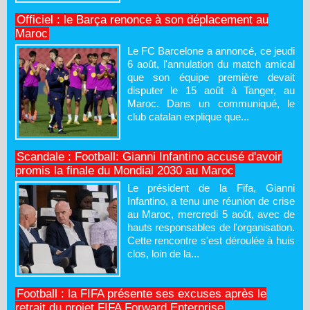
Officiel : le Barça renonce à son déplacement au
Maroc
Le FC Barcelone a annoncé, ce jeudi
6 août, l'annulation du match amical
que son équipe première devait
disputer le 15 août à Tanger, au
Maroc. Dans un communiqué, le
club catalan explique que...
Scandale : Football: Gianni Infantino accusé d'avoir
promis la finale du Mondial 2030 au Maroc
Le président de la Fifa, Gianni
Infantino, a tenu une réunion de crise
au Maroc, mercredi 5 août, avec de
hauts responsables de l'organisation.
Cette rencontre s'est déroulée à huis
clos, loin de la...
Football : la FIFA présente ses excuses après le
retrait du projet FIFA Forward Enterprise