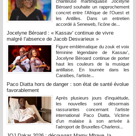
chanteuse martiniquaise Jocelyne
Béroard souhaite un rapprochement
concret entre l'Afrique de l'Ouest et
les Antilles. Dans un entretien
accordé à Seneweb, l'icône de...
Jocelyne Béroard : « Kassav' continue de vivre
malgré l'absence de Jacob Desvarieux »
Figure emblématique du zouk et voix
féminine légendaire de Kassav',
Jocelyne Béroard continue de porter
haut les couleurs de la musique
antillaise. En tournée dans les
Caraïbes, l'artiste...
Paco Diatta hors de danger : son état de santé évolue
favorablement
Après plusieurs jours d'inquiétude,
les nouvelles sont désormais
rassurantes concernant l'artiste
international Paco Diatta. Victime
d'un malaise à son arrivée à
l'aéroport de Bruxelles-Charleroi...
JOJ Dakar 2026 : découvrez Mamy Mbaye, la