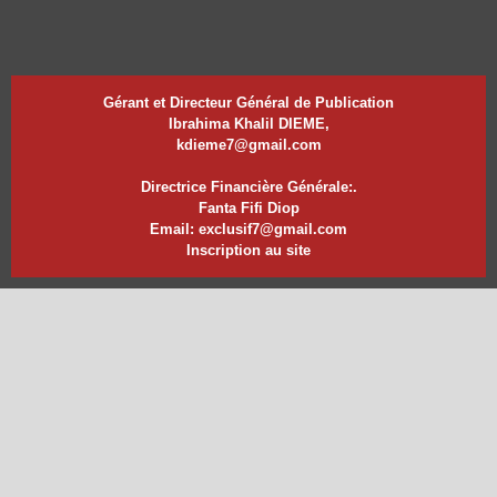
Gérant et Directeur Général de Publication
Ibrahima Khalil DIEME,
kdieme7@gmail.com
Directrice Financière Générale:.
Fanta Fifi Diop
Email: exclusif7@gmail.com
Inscription au site