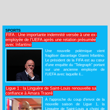
SPORTS
FIFA : Une importante indemnité versée à une ex-
employée de l’UEFA après une relation présumée
avec Infantino
Une nouvelle polémique vient
fragiliser davantage Gianni Infantino.
Le président de la FIFA est au cœur
d’une enquête du "Telegraph" portant
sur une ancienne employée de
l’UEFA avec laquelle il...
Ligue 1 : la Linguère de Saint-Louis renouvelle sa
confiance à Amara Traoré
À l’approche du coup d’envoi de la
nouvelle saison de Ligue 1, la
Linguère de Saint-Louis a choisi de