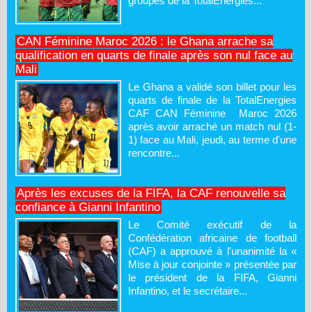
groupes de la TotalEnergies...
CAN Féminine Maroc 2026 : le Ghana arrache sa
qualification en quarts de finale après son nul face au
Mali
Le Ghana a validé son billet pour les
quarts de finale de la TotalEnergies
CAF CAN Féminine Maroc 2026
après avoir arraché un match nul (1-
1) face au Mali, jeudi, au terme d'une
rencontre...
Après les excuses de la FIFA, la CAF renouvelle sa
confiance à Gianni Infantino
Le Comité exécutif de la
Confédération africaine de football
(CAF) a approuvé à l'unanimité la «
Mise à jour conjointe » présentée par
le président de la FIFA, Gianni
Infantino, et le secrétaire...