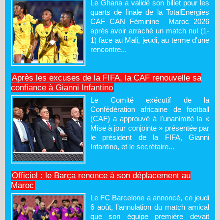
Le Ghana a validé son billet pour les
quarts de finale de la TotalEnergies
CAF CAN Féminine Maroc 2026
après avoir arraché un match nul (1-
1) face au Mali, jeudi, au terme d'une
rencontre...
Après les excuses de la FIFA, la CAF renouvelle sa
confiance à Gianni Infantino
Le Comité exécutif de la
Confédération africaine de football
(CAF) a approuvé à l'unanimité la «
Mise à jour conjointe » présentée par
le président de la FIFA, Gianni
Infantino, et le secrétaire...
Officiel : le Barça renonce à son déplacement au
Maroc
Le FC Barcelone a annoncé, ce jeudi
6 août, l'annulation du match amical
que son équipe première devait