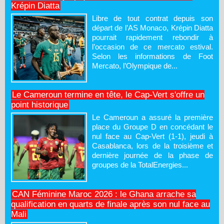
Krépin Diatta
Libre de tout contrat depuis son
départ de l’AS Monaco, Krépin Diatta
pourrait rapidement rebondir à
l’occasion de ce mercato estival.
Selon les informations de Foot
Mercato, l’Olympique de...
Le Cameroun termine en tête, le Cap-Vert s'offre un
point historique
Le Cameroun a assuré la première
place du Groupe D en concédant le
nul face au Cap-Vert (1-1), jeudi à
Casablanca, lors de la troisième et
dernière journée de la phase de
groupes de la TotalEnergies...
CAN Féminine Maroc 2026 : le Ghana arrache sa
qualification en quarts de finale après son nul face au
Mali