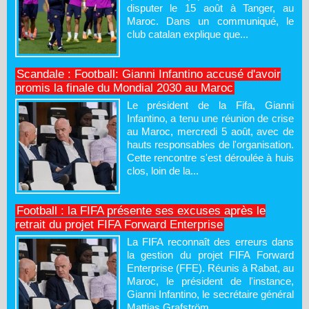
disputer le 15 août à Tanger, au
Maroc. Dans un communiqué, le
club catalan explique que...
Scandale : Football: Gianni Infantino accusé d'avoir
promis la finale du Mondial 2030 au Maroc
Le président de la Fifa, Gianni
Infantino, a tenu une réunion de crise
au Maroc, mercredi 5 août, avec de
hauts responsables de l'organisation.
Cette rencontre s'est déroulée à huis
clos, loin de la...
Football : la FIFA présente ses excuses après le
retrait du projet FIFA Forward Enterprise
La FIFA reconnaît des erreurs dans
la gestion du projet FIFA Forward
Enterprise (FFE). Réunis à Rabat, au
Maroc, le président de l'instance,
Gianni Infantino, le secrétaire général
Mattias Grafström...