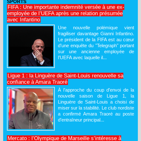
SPORTS
FIFA : Une importante indemnité versée à une ex-
employée de l’UEFA après une relation présumée
avec Infantino
Une nouvelle polémique vient
fragiliser davantage Gianni Infantino.
Le président de la FIFA est au cœur
d’une enquête du "Telegraph" portant
sur une ancienne employée de
l’UEFA avec laquelle il...
Ligue 1 : la Linguère de Saint-Louis renouvelle sa
confiance à Amara Traoré
À l’approche du coup d’envoi de la
nouvelle saison de Ligue 1, la
Linguère de Saint-Louis a choisi de
miser sur la stabilité. Le club nordiste
a confirmé Amara Traoré au poste
d’entraîneur principal...
Mercato : l’Olympique de Marseille s’intéresse à