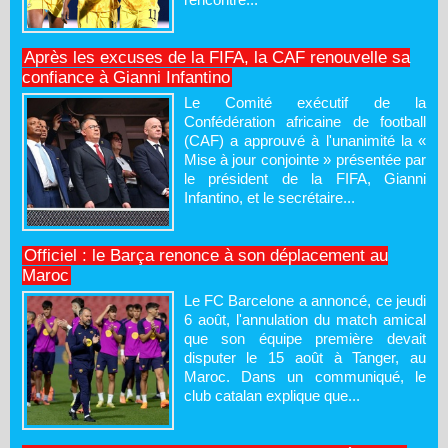
Après les excuses de la FIFA, la CAF renouvelle sa
confiance à Gianni Infantino
Le Comité exécutif de la
Confédération africaine de football
(CAF) a approuvé à l'unanimité la «
Mise à jour conjointe » présentée par
le président de la FIFA, Gianni
Infantino, et le secrétaire...
Officiel : le Barça renonce à son déplacement au
Maroc
Le FC Barcelone a annoncé, ce jeudi
6 août, l'annulation du match amical
que son équipe première devait
disputer le 15 août à Tanger, au
Maroc. Dans un communiqué, le
club catalan explique que...