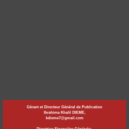
Gérant et Directeur Général de Publication
Ibrahima Khalil DIEME,
kdieme7@gmail.com
Directrice Financière Générale:.