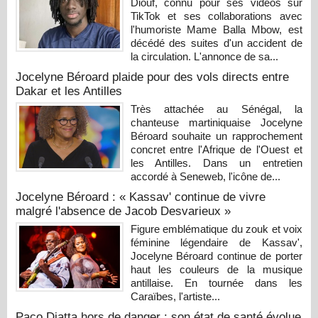
Diouf, connu pour ses vidéos sur
TikTok et ses collaborations avec
l'humoriste Mame Balla Mbow, est
décédé des suites d'un accident de
la circulation. L'annonce de sa...
Jocelyne Béroard plaide pour des vols directs entre
Dakar et les Antilles
Très attachée au Sénégal, la
chanteuse martiniquaise Jocelyne
Béroard souhaite un rapprochement
concret entre l'Afrique de l'Ouest et
les Antilles. Dans un entretien
accordé à Seneweb, l'icône de...
Jocelyne Béroard : « Kassav' continue de vivre
malgré l'absence de Jacob Desvarieux »
Figure emblématique du zouk et voix
féminine légendaire de Kassav',
Jocelyne Béroard continue de porter
haut les couleurs de la musique
antillaise. En tournée dans les
Caraïbes, l'artiste...
Paco Diatta hors de danger : son état de santé évolue