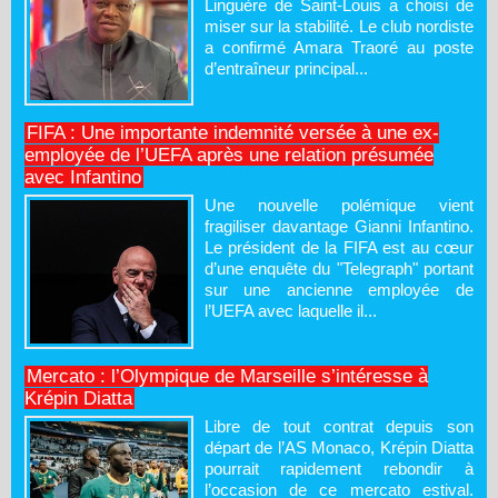
Linguère de Saint-Louis a choisi de
miser sur la stabilité. Le club nordiste
a confirmé Amara Traoré au poste
d’entraîneur principal...
FIFA : Une importante indemnité versée à une ex-
employée de l’UEFA après une relation présumée
avec Infantino
Une nouvelle polémique vient
fragiliser davantage Gianni Infantino.
Le président de la FIFA est au cœur
d’une enquête du "Telegraph" portant
sur une ancienne employée de
l’UEFA avec laquelle il...
Mercato : l’Olympique de Marseille s’intéresse à
Krépin Diatta
Libre de tout contrat depuis son
départ de l’AS Monaco, Krépin Diatta
pourrait rapidement rebondir à
l’occasion de ce mercato estival.