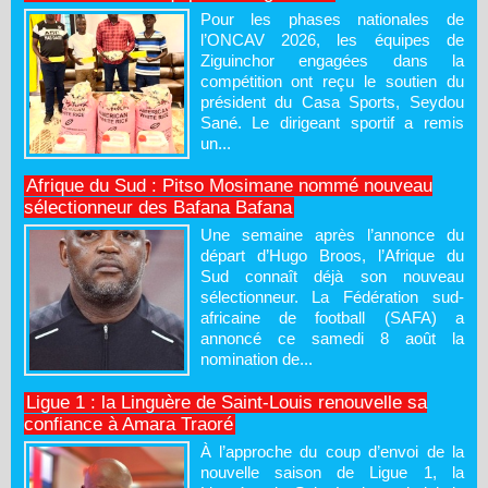
Pour les phases nationales de
l’ONCAV 2026, les équipes de
Ziguinchor engagées dans la
compétition ont reçu le soutien du
président du Casa Sports, Seydou
Sané. Le dirigeant sportif a remis
un...
Afrique du Sud : Pitso Mosimane nommé nouveau
sélectionneur des Bafana Bafana
Une semaine après l’annonce du
départ d’Hugo Broos, l’Afrique du
Sud connaît déjà son nouveau
sélectionneur. La Fédération sud-
africaine de football (SAFA) a
annoncé ce samedi 8 août la
nomination de...
Ligue 1 : la Linguère de Saint-Louis renouvelle sa
confiance à Amara Traoré
À l’approche du coup d’envoi de la
nouvelle saison de Ligue 1, la