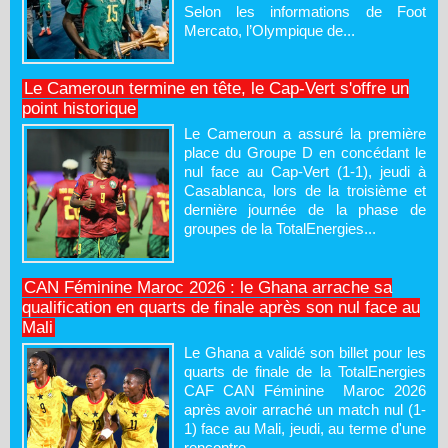
Selon les informations de Foot
Mercato, l’Olympique de...
Le Cameroun termine en tête, le Cap-Vert s'offre un
point historique
Le Cameroun a assuré la première
place du Groupe D en concédant le
nul face au Cap-Vert (1-1), jeudi à
Casablanca, lors de la troisième et
dernière journée de la phase de
groupes de la TotalEnergies...
CAN Féminine Maroc 2026 : le Ghana arrache sa
qualification en quarts de finale après son nul face au
Mali
Le Ghana a validé son billet pour les
quarts de finale de la TotalEnergies
CAF CAN Féminine Maroc 2026
après avoir arraché un match nul (1-
1) face au Mali, jeudi, au terme d'une
rencontre...