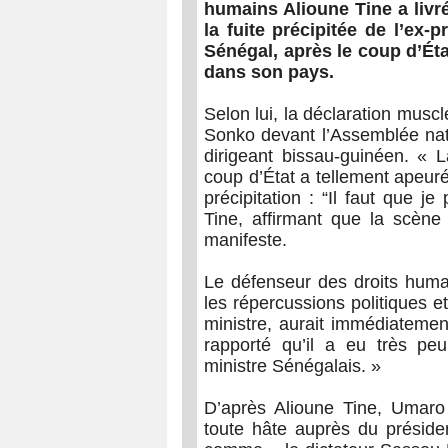
humains Alioune Tine a livr
la fuite précipitée de l’e
Sénégal, après le coup d’Éta
dans son pays.
Selon lui, la déclaration mus
Sonko devant l’Assemblée nati
dirigeant bissau-guinéen. «
coup d’État a tellement apeur
précipitation : “Il faut que j
Tine, affirmant que la scène
manifeste.
Le défenseur des droits humai
les répercussions politiques e
ministre, aurait immédiateme
rapporté qu’il a eu très p
ministre Sénégalais. »
D’après Alioune Tine, Umaro
toute hâte auprès du préside