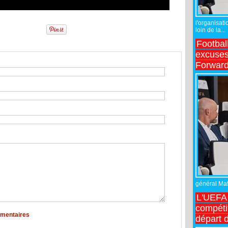
l'organisati
loin de la...
Footbal
excuses 
Forward
général Matt
L'UEFA 
compétit
mmentaires
départ d