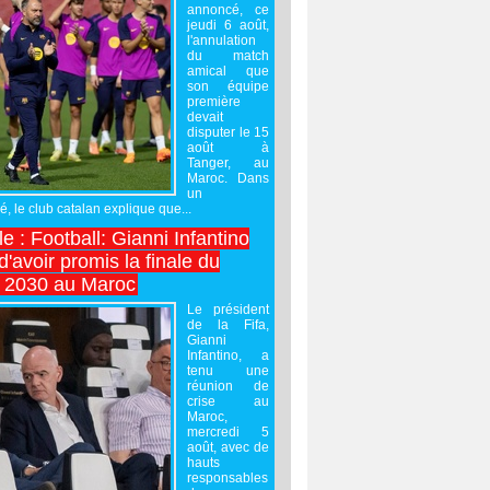
annoncé, ce
jeudi 6 août,
l'annulation
du match
amical que
son équipe
première
devait
disputer le 15
août à
Tanger, au
Maroc. Dans
un
 le club catalan explique que...
e : Football: Gianni Infantino
'avoir promis la finale du
 2030 au Maroc
Le président
de la Fifa,
Gianni
Infantino, a
tenu une
réunion de
crise au
Maroc,
mercredi 5
août, avec de
hauts
responsables