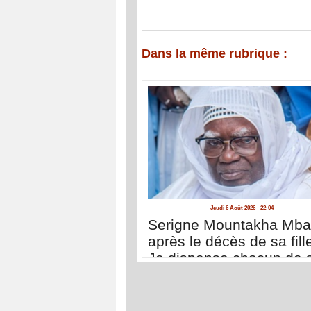
Dans la même rubrique :
Jeudi 6 Août 2026 - 22:04
Serigne Mountakha Mb
après le décès de sa fille
Je dispense chacun de 
déplacer à Touba pour 
présenter ses condoléa
»