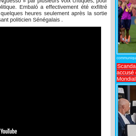
guesso » par plusieurs voix critiques, pour
litique. Embaló a effectivement été exfiltré
, quelques heures seulement après la sortie
ant politicien Sénégalais .
communiqué,
Scandal
accusé d
Mondial