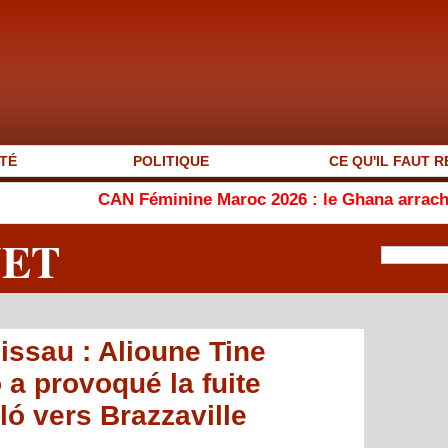
TÉ
POLITIQUE
CE QU'IL FAUT R
CAN Féminine Maroc 2026 : le Ghana arrache sa qualificat
NET
issau : Alioune Tine
 a provoqué la fuite
ló vers Brazzaville