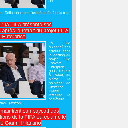
de
on. Cette rencontre s'est déroulée à huis clos,
l : la FIFA présente ses
après le retrait du projet FIFA
 Enterprise
La FIFA
reconnaît des
erreurs dans
la gestion du
projet FIFA
Forward
Enterprise
(FFE). Réunis
à Rabat, au
Maroc, le
président de
l'instance,
Gianni
Infantino, le
secrétaire
ias Grafström...
maintient son boycott des
ions de la FIFA et réclame le
e Gianni Infantino