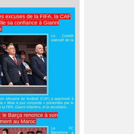
es excuses de la FIFA, la CAF
lle sa confiance à Gianni
o
Le Comité
exécutif de la
on africaine de football (CAF) a approuvé à
 la « Mise à jour conjointe » présentée par le
 la FIFA, Gianni Infantino, et le secrétaire...
 : le Barça renonce à son
ement au Maroc
Le FC
Barcelone a