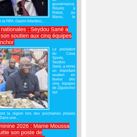
gouvernance.
Réunis à
Rabat, au
Maroc, le
 la FIFA, Gianni Infantino,...
nationales : Seydou Sané a
 son soutien aux cinq équipes
inchor
Le président
du Casa
Sports,
Seydou
Sané, a remis
un important
soutien en
faveur des
cinq équipes
de Ziguinchor
qui
ront la région lors des prochaines phases
 Dans une...
minine 2026 : Mame Moussa
uitte son poste de