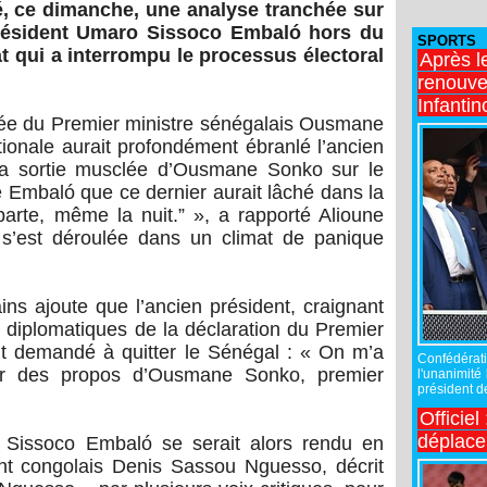
é, ce dimanche, une analyse tranchée sur
x-président Umaro Sissoco Embaló hors du
SPORTS
t qui a interrompu le processus électoral
Après l
renouve
Infantin
clée du Premier ministre sénégalais Ousmane
onale aurait profondément ébranlé l’ancien
 La sortie musclée d’Ousmane Sonko sur le
é Embaló que ce dernier aurait lâché dans la
e parte, même la nuit.” », a rapporté Alioune
 s’est déroulée dans un climat de panique
ns ajoute que l’ancien président, craignant
t diplomatiques de la déclaration du Premier
nt demandé à quitter le Sénégal : « On m’a
Confédérati
eur des propos d’Ousmane Sonko, premier
l'unanimité
président de
Officiel
déplac
 Sissoco Embaló se serait alors rendu en
nt congolais Denis Sassou Nguesso, décrit