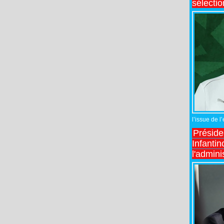
sélecti
l’issue de l
Préside
Infantin
l'admini