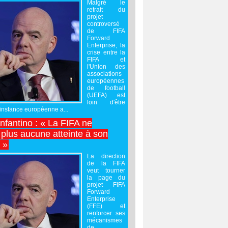
Malgré le
retrait du
projet
controversé
de FIFA
Forward
Enterprise, la
crise entre la
FIFA et
l'Union des
associations
européennes
de football
(UEFA) est
loin d'être
'instance européenne a...
Infantino : « La FIFA ne
 plus aucune atteinte à son
é »
La direction
de la FIFA
veut tourner
la page du
projet FIFA
Forward
Enterprise
(FFE) et
renforcer ses
mécanismes
de