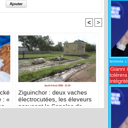
<
>
terminée. L
Gianni 
tolérera
intégrit
Jeudi 6 Août 2026 - 21:24
acké
Ziguinchor : deux vaches
 : «
électrocutées, les éleveurs
se
accusent la Senelec de
me
négligence
nces