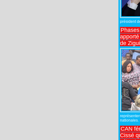
président de
Phases 
apporté
de Zigu
représente
nationales.
CAN fé
Cissé q