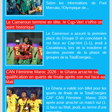
Selon les informations de Foot
Mercato, l’Olympique de...
Le Cameroun termine en tête, le Cap-Vert s'offre un
point historique
Le Cameroun a assuré la première
place du Groupe D en concédant le
nul face au Cap-Vert (1-1), jeudi à
Casablanca, lors de la troisième et
dernière journée de la phase de
groupes de la TotalEnergies...
CAN Féminine Maroc 2026 : le Ghana arrache sa
qualification en quarts de finale après son nul face au
Mali
Le Ghana a validé son billet pour les
quarts de finale de la TotalEnergies
CAF CAN Féminine Maroc 2026
après avoir arraché un match nul (1-
1) face au Mali, jeudi, au terme d'une
rencontre...