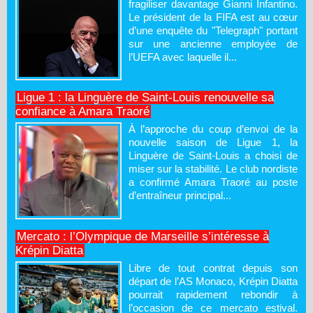
fragiliser davantage Gianni Infantino.
Le président de la FIFA est au cœur
d’une enquête du "Telegraph" portant
sur une ancienne employée de
l’UEFA avec laquelle il...
Ligue 1 : la Linguère de Saint-Louis renouvelle sa
confiance à Amara Traoré
À l’approche du coup d’envoi de la
nouvelle saison de Ligue 1, la
Linguère de Saint-Louis a choisi de
miser sur la stabilité. Le club nordiste
a confirmé Amara Traoré au poste
d’entraîneur principal...
Mercato : l’Olympique de Marseille s’intéresse à
Krépin Diatta
Libre de tout contrat depuis son
départ de l’AS Monaco, Krépin Diatta
pourrait rapidement rebondir à
l’occasion de ce mercato estival.