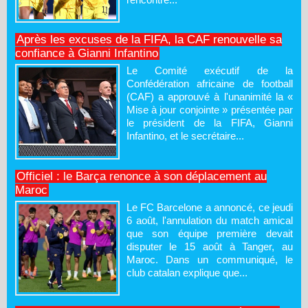
Après les excuses de la FIFA, la CAF renouvelle sa
confiance à Gianni Infantino
Le Comité exécutif de la
Confédération africaine de football
(CAF) a approuvé à l'unanimité la «
Mise à jour conjointe » présentée par
le président de la FIFA, Gianni
Infantino, et le secrétaire...
Officiel : le Barça renonce à son déplacement au
Maroc
Le FC Barcelone a annoncé, ce jeudi
6 août, l'annulation du match amical
que son équipe première devait
disputer le 15 août à Tanger, au
Maroc. Dans un communiqué, le
club catalan explique que...