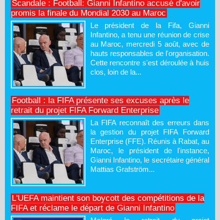
Scandale : Football: Gianni Infantino accusé d'avoir
promis la finale du Mondial 2030 au Maroc
Le président de la Fifa, Gianni
Infantino, a tenu une réunion de crise
au Maroc, mercredi 5 août, avec de
hauts responsables de l'organisation.
Cette rencontre s'est déroulée à huis
clos, loin de la...
Football : la FIFA présente ses excuses après le
retrait du projet FIFA Forward Enterprise
La FIFA reconnaît des erreurs dans
la gestion du projet FIFA Forward
Enterprise (FFE). Réunis à Rabat, au
Maroc, le président de l'instance,
Gianni Infantino, le secrétaire général
Mattias Grafström...
L'UEFA maintient son boycott des compétitions de la
FIFA et réclame le départ de Gianni Infantino