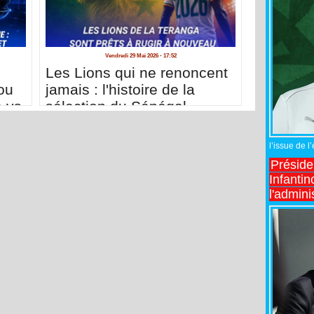
Vendredi 29 Mai 2026 - 17:52
Les Lions qui ne renoncent
ou
jamais : l'histoire de la
e vs
sélection du Sénégal
l’issue de l
Préside
Infantin
l'admini