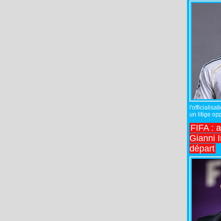
l'officiali
un litige op
FIFA : 
Gianni I
départ