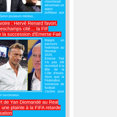
chercherait
désormais un
appui
politique aux
 Selon plusieurs médias...
Ivoire : Hervé Renard favori,
Deschamps cité… la FIF
e la succession d'Emerse Faé
Malgré un
parcours
historique au
Mondial
2026,
Emerse Faé
n'a pas été
reconduit à la
tête de la
Côte d'Ivoire.
Alors que la
Fédération
ivoirienne de
football
s'active pour
un successeur...
rt de Yan Diomandé au Real
 une plainte à la FIFA retarde
lisation