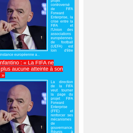
projet
controversé
de FIFA
Forward
Enterprise, la
crise entre la
FIFA et
l'Union des
associations
européennes
de football
(UEFA) est
loin d'être
'instance européenne a...
Infantino : « La FIFA ne
 plus aucune atteinte à son
é »
La direction
de la FIFA
veut tourner
la page du
projet FIFA
Forward
Enterprise
(FFE) et
renforcer ses
mécanismes
de
gouvernance.
Réunis à