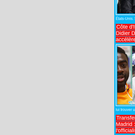
États-Unis.
Côte d'
Didier 
accélèr
lui trouver 
Transfe
Madrid :
l'officia