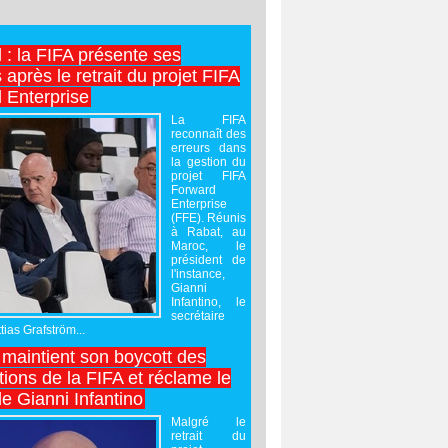
l : la FIFA présente ses
après le retrait du projet FIFA
 Enterprise
La FIFA
reconnaît des
erreurs dans
la gestion du
projet FIFA
Forward
Enterprise
(FFE). Réunis
à Rabat, au
Maroc, le
président de
l'instance,
Gianni
Infantino, le
secrétaire
ias Grafström...
maintient son boycott des
ions de la FIFA et réclame le
e Gianni Infantino
Malgré le
retrait du