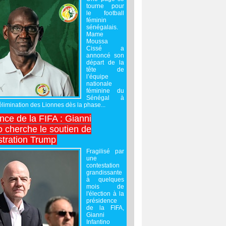
tourne pour
le football
féminin
sénégalais.
Mame
Moussa
Cissé a
annoncé son
départ de la
tête de
l’équipe
nationale
féminine du
Sénégal à
’élimination des Lionnes dès la phase...
nce de la FIFA : Gianni
o cherche le soutien de
stration Trump
Fragilisé par
une
contestation
grandissante
à quelques
mois de
l'élection à la
présidence
de la FIFA,
Gianni
Infantino