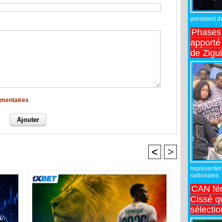
président de
Phases 
apporté
de Zigu
mmentaires
<
>
représente
nationales.
CAN fé
Cissé q
sélecti