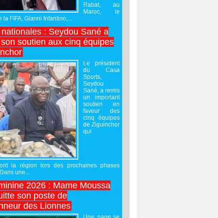
Rabat, au
Maroc, le
 la FIFA, Gianni Infantino,...
nationales : Seydou Sané a
 son soutien aux cinq équipes
inchor
Le président
du Casa
Sports,
Seydou
Sané, a remis
un important
soutien en
faveur des
cinq équipes
de Ziguinchor
qui
ront la région lors des prochaines phases
 Dans une...
minine 2026 : Mame Moussa
uitte son poste de
onneur des Lionnes
Une page se