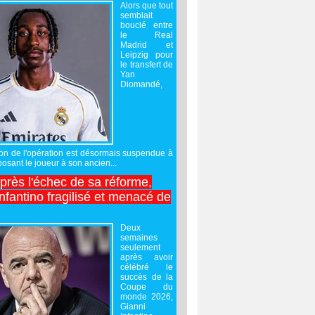
Alors que tout
semblait
bouclé entre
le Real
Madrid et
Leipzig pour
le transfert de
Yan
Diomandé,
sation de l'opération est désormais suspendue à
posant le joueur à son ancien...
après l'échec de sa réforme,
nfantino fragilisé et menacé de
Deux
semaines
seulement
après avoir
célébré le
succès de la
Coupe du
monde 2026,
Gianni