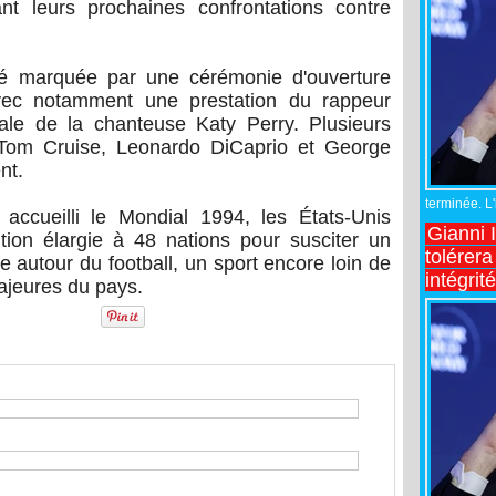
t leurs prochaines confrontations contre
té marquée par une cérémonie d'ouverture
avec notamment une prestation du rappeur
ale de la chanteuse Katy Perry. Plusieurs
t Tom Cruise, Leonardo DiCaprio et George
nt.
terminée. L
accueilli le Mondial 1994, les États-Unis
Gianni 
ition élargie à 48 nations pour susciter un
tolérera
 autour du football, un sport encore loin de
intégrit
majeures du pays.