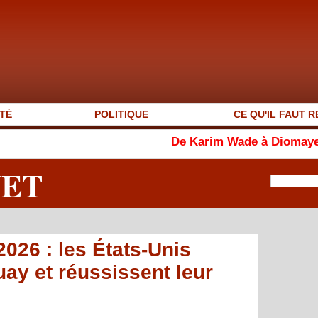
TÉ
POLITIQUE
CE QU'IL FAUT R
De Karim Wade à Diomaye Faye : le par
NET
26 : les États-Unis
uay et réussissent leur