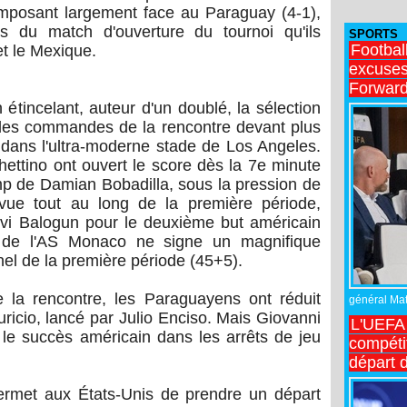
posant largement face au Paraguay (4-1),
s du match d'ouverture du tournoi qu'ils
SPORTS
Footbal
t le Mexique.
excuses 
Forward
étincelant, auteur d'un doublé, la sélection
 les commandes de la rencontre devant plus
dans l'ultra-moderne stade de Los Angeles.
ttino ont ouvert le score dès la 7e minute
p de Damian Bobadilla, sous la pression de
ue tout au long de la première période,
ervi Balogun pour le deuxième but américain
nt de l'AS Monaco ne signe un magnifique
el de la première période (45+5).
e la rencontre, les Paraguayens ont réduit
général Matt
uricio, lancé par Julio Enciso. Mais Giovanni
L'UEFA 
 le succès américain dans les arrêts de jeu
compétit
départ d
permet aux États-Unis de prendre un départ