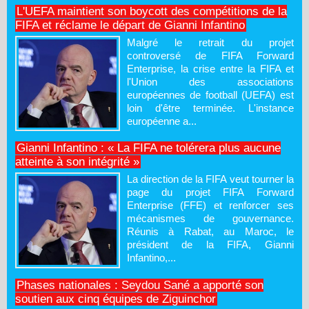
L'UEFA maintient son boycott des compétitions de la
FIFA et réclame le départ de Gianni Infantino
Malgré le retrait du projet
controversé de FIFA Forward
Enterprise, la crise entre la FIFA et
l'Union des associations
européennes de football (UEFA) est
loin d'être terminée. L'instance
européenne a...
Gianni Infantino : « La FIFA ne tolérera plus aucune
atteinte à son intégrité »
La direction de la FIFA veut tourner la
page du projet FIFA Forward
Enterprise (FFE) et renforcer ses
mécanismes de gouvernance.
Réunis à Rabat, au Maroc, le
président de la FIFA, Gianni
Infantino,...
Phases nationales : Seydou Sané a apporté son
soutien aux cinq équipes de Ziguinchor