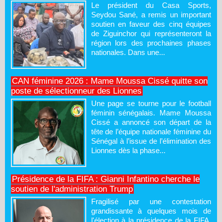
Le président du Casa Sports,
Seydou Sané, a remis un important
soutien en faveur des cinq équipes
de Ziguinchor qui représenteront la
région lors des prochaines phases
nationales. Dans une...
CAN féminine 2026 : Mame Moussa Cissé quitte son
poste de sélectionneur des Lionnes
Une page se tourne pour le football
féminin sénégalais. Mame Moussa
Cissé a annoncé son départ de la
tête de l’équipe nationale féminine du
Sénégal à l’issue de l’élimination des
Lionnes dès la phase...
Présidence de la FIFA : Gianni Infantino cherche le
soutien de l'administration Trump
Fragilisé par une contestation
grandissante à quelques mois de
l'élection à la présidence de la FIFA,