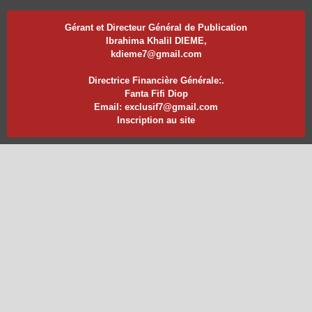
Gérant et Directeur Général de Publication
Ibrahima Khalil DIEME,
kdieme7@gmail.com
Directrice Financière Générale:.
Fanta Fifi Diop
Email: exclusif7@gmail.com
Inscription au site