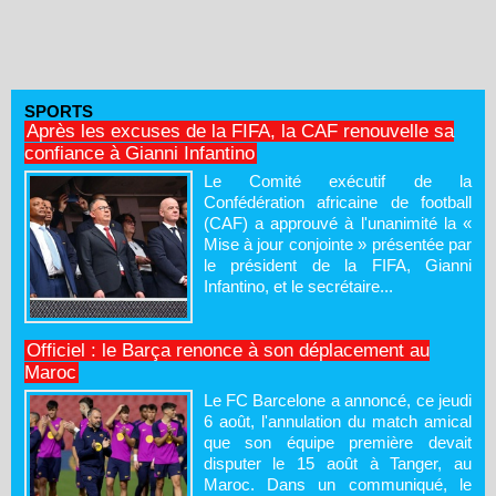
SPORTS
Après les excuses de la FIFA, la CAF renouvelle sa
confiance à Gianni Infantino
Le Comité exécutif de la
Confédération africaine de football
(CAF) a approuvé à l'unanimité la «
Mise à jour conjointe » présentée par
le président de la FIFA, Gianni
Infantino, et le secrétaire...
Officiel : le Barça renonce à son déplacement au
Maroc
Le FC Barcelone a annoncé, ce jeudi
6 août, l'annulation du match amical
que son équipe première devait
disputer le 15 août à Tanger, au
Maroc. Dans un communiqué, le