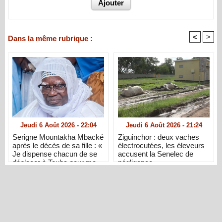
<
>
Dans la même rubrique :
Jeudi 6 Août 2026 - 22:04
Jeudi 6 Août 2026 - 21:24
Serigne Mountakha Mbacké
Ziguinchor : deux vaches
après le décès de sa fille : «
électrocutées, les éleveurs
Je dispense chacun de se
accusent la Senelec de
déplacer à Touba pour me
négligence
présenter ses condoléances
»