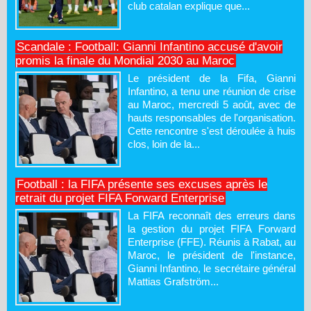
club catalan explique que...
Scandale : Football: Gianni Infantino accusé d'avoir
promis la finale du Mondial 2030 au Maroc
Le président de la Fifa, Gianni
Infantino, a tenu une réunion de crise
au Maroc, mercredi 5 août, avec de
hauts responsables de l'organisation.
Cette rencontre s'est déroulée à huis
clos, loin de la...
Football : la FIFA présente ses excuses après le
retrait du projet FIFA Forward Enterprise
La FIFA reconnaît des erreurs dans
la gestion du projet FIFA Forward
Enterprise (FFE). Réunis à Rabat, au
Maroc, le président de l'instance,
Gianni Infantino, le secrétaire général
Mattias Grafström...