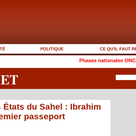
TÉ
POLITIQUE
CE QU'IL FAUT R
Phases nationales ONCAV 2026 : Sey
NET
 États du Sahel : Ibrahim
remier passeport