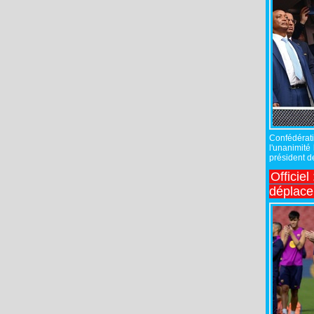
Confédérati
l'unanimité
président de
Officiel
déplac