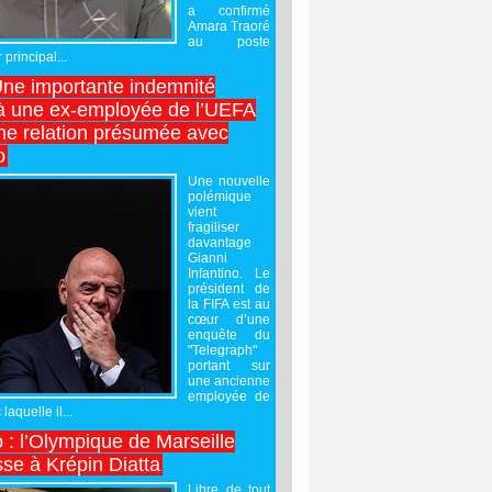
a confirmé
Amara Traoré
au poste
 principal...
Une importante indemnité
à une ex-employée de l’UEFA
ne relation présumée avec
o
Une nouvelle
polémique
vient
fragiliser
davantage
Gianni
Infantino. Le
président de
la FIFA est au
cœur d’une
enquête du
"Telegraph"
portant sur
une ancienne
employée de
laquelle il...
 : l’Olympique de Marseille
sse à Krépin Diatta
Libre de tout