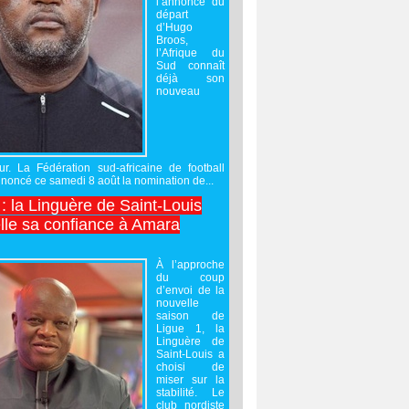
l’annonce du
départ
d’Hugo
Broos,
l’Afrique du
Sud connaît
déjà son
nouveau
ur. La Fédération sud-africaine de football
noncé ce samedi 8 août la nomination de...
 : la Linguère de Saint-Louis
lle sa confiance à Amara
À l’approche
du coup
d’envoi de la
nouvelle
saison de
Ligue 1, la
Linguère de
Saint-Louis a
choisi de
miser sur la
stabilité. Le
club nordiste