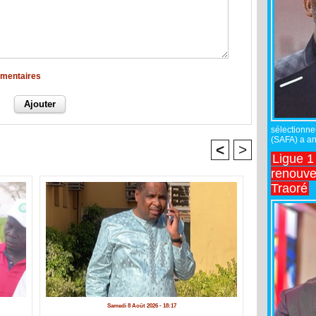
mmentaires
sélectionne
(SAFA) a an
<
>
Ligue 1
renouve
Traoré
Samedi 8 Août 2026 - 18:17