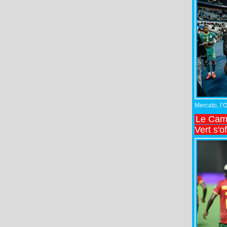
Mercato, l’
Le Came
Vert s'o