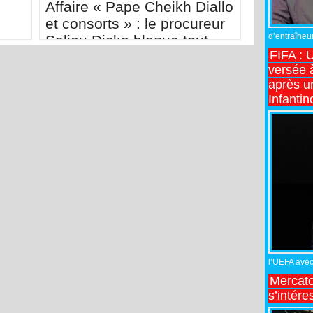
Affaire « Pape Cheikh Diallo
et consorts » : le procureur
d’entraîneur
Saliou Dicko bloque tout
FIFA : 
versée 
après u
Infantin
l’UEFA avec 
Mercato
s’intére