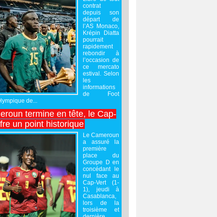
contrat
depuis son
départ de
l’AS Monaco,
Krépin Diatta
pourrait
rapidement
rebondir à
l’occasion de
ce mercato
estival. Selon
les
informations
de Foot
Olympique de...
roun termine en tête, le Cap-
ffre un point historique
Le Cameroun
a assuré la
première
place du
Groupe D en
concédant le
nul face au
Cap-Vert (1-
1), jeudi à
Casablanca,
lors de la
troisième et
dernière