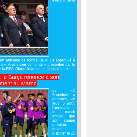
exécutif de la
on africaine de football (CAF) a approuvé à
 la « Mise à jour conjointe » présentée par le
 la FIFA, Gianni Infantino, et le secrétaire...
 : le Barça renonce à son
ement au Maroc
Le FC
Barcelone a
annoncé, ce
jeudi 6 août,
l'annulation
du match
amical que
son équipe
première
devait
disputer le 15