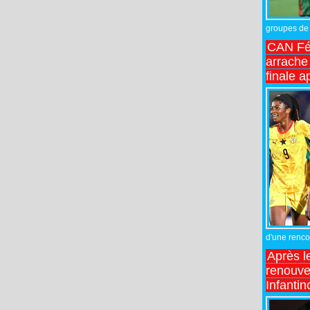
groupes de 
CAN Fé
arrache 
finale a
d'une rencon
Après l
renouve
Infantin