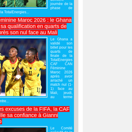
journée de la
phase de
la TotalEnergies...
minine Maroc 2026 : le Ghana
sa qualification en quarts de
près son nul face au Mali
Le Ghana a
validé son
billet pour les
quarts de
finale de la
TotalEnergies
CAF CAN
Féminine
Maroc 2026
après avoir
arraché un
match nul (1-
1) face au
Mali, jeudi,
au terme
tre...
es excuses de la FIFA, la CAF
lle sa confiance à Gianni
o
Le Comité