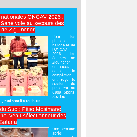
 nationales ONCAV 2026 :
Sané vole au secours des
 de Ziguinchor
Pour les
phases
nationales de
l’ONCAV
2026, les
équipes de
Ziguinchor
engagées
dans la
compétition
ont reçu le
soutien du
président du
Casa Sports,
Seydou
igeant sportif a remis un...
 du Sud : Pitso Mosimane
ouveau sélectionneur des
 Bafana
Une semaine
après