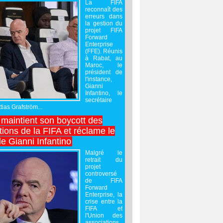
La FIFA
reconnaît des
erreurs dans
la gestion du
projet FIFA
Forward
Enterprise
(FFE). Réunis
à Rabat, au
Maroc, le
président de
l'instance,
Gianni
Infantino, le
secrétaire
ias Grafström...
maintient son boycott des
ions de la FIFA et réclame le
e Gianni Infantino
Malgré le
retrait du
projet
controversé
de FIFA
Forward
Enterprise, la
crise entre la
FIFA et
l'Union des
associations