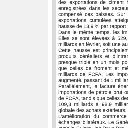
des exportations de ciment h
enregistrées dans les secteur
compensé ces baisses. Sur l
exportations cumulées attei
hausse de 13,9 % par rapport 
Dans le même temps, les imp
Elles se sont élevées à 529
milliards en février, soit une 
Cette hausse est principale
produits céréaliers et d’intr
presque triplé en un mois pou
que celles de froment et mé
milliards de FCFA. Les impor
augmenté, passant de 1 milliar
Parallèlement, la facture éne
importations de pétrole brut o
de FCFA, tandis que celles des
109,3 milliards à 98,9 millia
globale des achats extérieurs.
L’amélioration du commerce
échanges bilatéraux. Le Sén