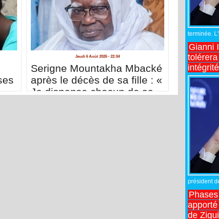
terminée. L
Gianni 
tolérera
Jeudi 6 Août 2026 - 22:04
intégrit
Serigne Mountakha Mbacké
ses
après le décès de sa fille : «
Je dispense chacun de se
déplacer à Touba pour me
présenter ses condoléances
»
président de
Phases 
apporté
de Zigu