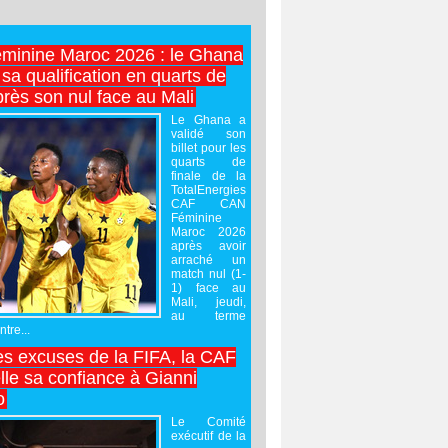
minine Maroc 2026 : le Ghana
sa qualification en quarts de
près son nul face au Mali
Le Ghana a
validé son
billet pour les
quarts de
finale de la
TotalEnergies
CAF CAN
Féminine
Maroc 2026
après avoir
arraché un
match nul (1-
1) face au
Mali, jeudi,
au terme
tre...
es excuses de la FIFA, la CAF
lle sa confiance à Gianni
o
Le Comité
exécutif de la