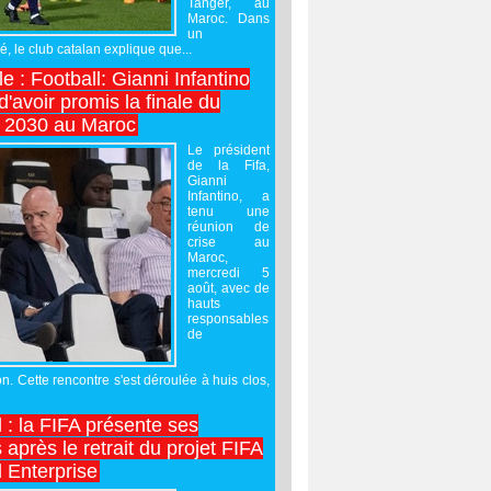
Tanger, au
Maroc. Dans
un
 le club catalan explique que...
e : Football: Gianni Infantino
'avoir promis la finale du
 2030 au Maroc
Le président
de la Fifa,
Gianni
Infantino, a
tenu une
réunion de
crise au
Maroc,
mercredi 5
août, avec de
hauts
responsables
de
on. Cette rencontre s'est déroulée à huis clos,
l : la FIFA présente ses
après le retrait du projet FIFA
 Enterprise