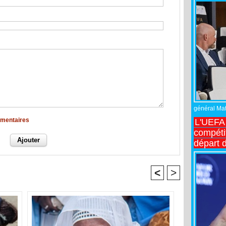
général Matt
mmentaires
L'UEFA 
compétit
départ d
<
>