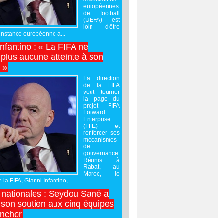
européennes
de football
(UEFA) est
loin d'être
'instance européenne a...
Infantino : « La FIFA ne
 plus aucune atteinte à son
é »
La direction
de la FIFA
veut tourner
la page du
projet FIFA
Forward
Enterprise
(FFE) et
renforcer ses
mécanismes
de
gouvernance.
Réunis à
Rabat, au
Maroc, le
 la FIFA, Gianni Infantino,...
nationales : Seydou Sané a
 son soutien aux cinq équipes
inchor