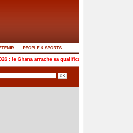
ETENIR
PEOPLE & SPORTS
rrache sa qualification en quarts de finale après son n