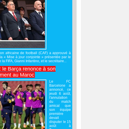
on africaine de football (CAF) a approuvé à
 la « Mise à jour conjointe » présentée par le
 la FIFA, Gianni Infantino, et le secrétaire...
 : le Barça renonce à son
ement au Maroc
Le FC
Barcelone a
annoncé, ce
jeudi 6 août,
l'annulation
du match
amical que
son équipe
première
devait
disputer le 15
août à