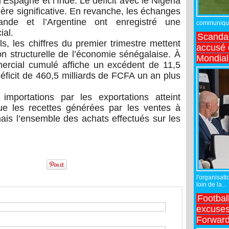
’Espagne et l’Inde. Le déficit avec le Nigeria
ère significative. En revanche, les échanges
ande et l’Argentine ont enregistré une
communiqué,
ial.
Scandal
s, les chiffres du premier trimestre mettent
accusé d
n structurelle de l’économie sénégalaise. À
Mondial
ercial cumulé affiche un excédent de 11,5
éficit de 460,5 milliards de FCFA un an plus
mportations par les exportations atteint
e les recettes générées par les ventes à
is l’ensemble des achats effectués sur les
l'organisati
loin de la...
Footbal
excuses 
Forward