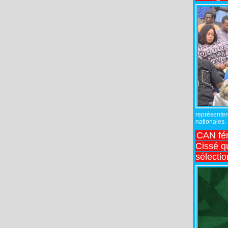
représente
nationales.
CAN fé
Cissé q
sélecti