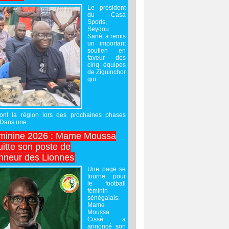
Le président
du Casa
Sports,
Seydou
Sané, a remis
un important
soutien en
faveur des
cinq équipes
de Ziguinchor
qui
ront la région lors des prochaines phases
 Dans une...
minine 2026 : Mame Moussa
uitte son poste de
onneur des Lionnes
Une page se
tourne pour
le football
féminin
sénégalais.
Mame
Moussa
Cissé a
annoncé son