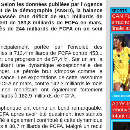
 Selon les données publiées par l’Agence
 et de la démographie (ANSD), la balance
SPORTS
CAN Fé
ssée d’un déficit de 60,1 milliards de
arrache 
ent de 183,8 milliards de FCFA en mars,
finale a
rès de 244 milliards de FCFA en un seul
incipalement portée par l’envolée des
blies à 713,4 milliards de FCFA contre 453,1
rant une progression de 57,4 %. Sur un an, la
duisant une dynamique exceptionnelle des
anger. Le pétrole brut s’impose comme le
issance. Les exportations de cette ressource
FCFA en mars, contre 142,3 milliards le mois
 non monétaire ont également fortement
liards à 162,9 milliards de FCFA.
d'une rencon
Après l
osphorique ont connu un bond remarquable,
renouve
FCFA après avoir été quasiment inexistantes
Infantin
uéfié a également contribué à cette dynamique
s à 30,7 milliards de FCFA. Malgré un recul