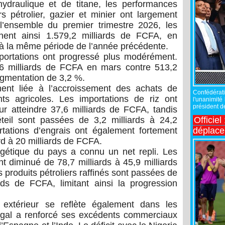
ydraulique et de titane, les performances
s pétrolier, gazier et minier ont largement
’ensemble du premier trimestre 2026, les
gnent ainsi 1.579,2 milliards de FCFA, en
à la même période de l’année précédente.
ortations ont progressé plus modérément.
,6 milliards de FCFA en mars contre 513,2
augmentation de 3,2 %.
ment liée à l’accroissement des achats de
Confédérati
ants agricoles. Les importations de riz ont
l'unanimité
président de
r atteindre 37,6 milliards de FCFA, tandis
Officiel
teil sont passées de 3,2 milliards à 24,2
déplac
tations d’engrais ont également fortement
d à 20 milliards de FCFA.
rgétique du pays a connu un net repli. Les
nt diminué de 78,7 milliards à 45,9 milliards
 produits pétroliers raffinés sont passées de
rds de FCFA, limitant ainsi la progression
 extérieur se reflète également dans les
égal a renforcé ses excédents commerciaux