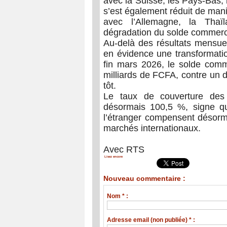
avec la Suisse, les Pays-Bas, l
s’est également réduit de mani
avec l’Allemagne, la Thaïl
dégradation du solde commerc
Au-delà des résultats mensuel
en évidence une transformatio
fin mars 2026, le solde comm
milliards de FCFA, contre un d
tôt.
Le taux de couverture des i
désormais 100,5 %, signe qu
l’étranger compensent désorma
marchés internationaux.
Avec RTS
Lisez encore
Nouveau commentaire :
Nom * :
Adresse email (non publiée) * :