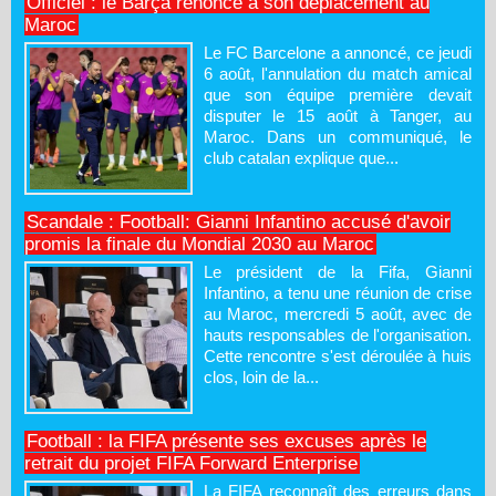
Officiel : le Barça renonce à son déplacement au
Maroc
Le FC Barcelone a annoncé, ce jeudi
6 août, l'annulation du match amical
que son équipe première devait
disputer le 15 août à Tanger, au
Maroc. Dans un communiqué, le
club catalan explique que...
Scandale : Football: Gianni Infantino accusé d'avoir
promis la finale du Mondial 2030 au Maroc
Le président de la Fifa, Gianni
Infantino, a tenu une réunion de crise
au Maroc, mercredi 5 août, avec de
hauts responsables de l'organisation.
Cette rencontre s'est déroulée à huis
clos, loin de la...
Football : la FIFA présente ses excuses après le
retrait du projet FIFA Forward Enterprise
La FIFA reconnaît des erreurs dans