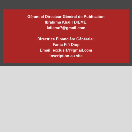
Gérant et Directeur Général de Publication
Ibrahima Khalil DIEME,
kdieme7@gmail.com
Directrice Financière Générale:.
Fanta Fifi Diop
Email: exclusif7@gmail.com
Inscription au site