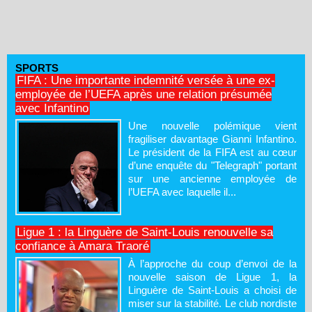
SPORTS
FIFA : Une importante indemnité versée à une ex-
employée de l’UEFA après une relation présumée
avec Infantino
Une nouvelle polémique vient
fragiliser davantage Gianni Infantino.
Le président de la FIFA est au cœur
d’une enquête du "Telegraph" portant
sur une ancienne employée de
l’UEFA avec laquelle il...
Ligue 1 : la Linguère de Saint-Louis renouvelle sa
confiance à Amara Traoré
À l’approche du coup d’envoi de la
nouvelle saison de Ligue 1, la
Linguère de Saint-Louis a choisi de
miser sur la stabilité. Le club nordiste