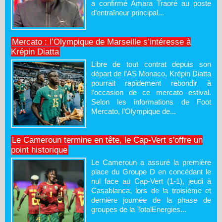
a confirmé Amara Traoré au poste
d’entraîneur principal...
Mercato : l’Olympique de Marseille s’intéresse à
Krépin Diatta
Libre de tout contrat depuis son
départ de l’AS Monaco, Krépin Diatta
pourrait rapidement rebondir à
l’occasion de ce mercato estival.
Selon les informations de Foot
Mercato, l’Olympique de...
Le Cameroun termine en tête, le Cap-Vert s'offre un
point historique
Le Cameroun a assuré la première
place du Groupe D en concédant le
nul face au Cap-Vert (1-1), jeudi à
Casablanca, lors de la troisième et
dernière journée de la phase de
groupes de la TotalEnergies...