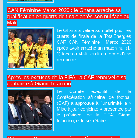
CAN Féminine Maroc 2026 : le Ghana arrache sa
qualification en quarts de finale après son nul face au
Mali
Le Ghana a validé son billet pour les
quarts de finale de la TotalEnergies
CAF CAN Féminine Maroc 2026
après avoir arraché un match nul (1-
1) face au Mali, jeudi, au terme d'une
rencontre...
Après les excuses de la FIFA, la CAF renouvelle sa
confiance à Gianni Infantino
Le Comité exécutif de la
Confédération africaine de football
(CAF) a approuvé à l'unanimité la «
Mise à jour conjointe » présentée par
le président de la FIFA, Gianni
Infantino, et le secrétaire...