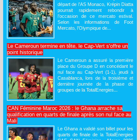
départ de l’AS Monaco, Krépin Diatta
pourrait rapidement rebondir à
l’occasion de ce mercato estival.
Selon les informations de Foot
Mercato, l’Olympique de...
Le Cameroun termine en tête, le Cap-Vert s'offre un
point historique
Le Cameroun a assuré la première
place du Groupe D en concédant le
nul face au Cap-Vert (1-1), jeudi à
Casablanca, lors de la troisième et
dernière journée de la phase de
groupes de la TotalEnergies...
CAN Féminine Maroc 2026 : le Ghana arrache sa
qualification en quarts de finale après son nul face au
Mali
Le Ghana a validé son billet pour les
quarts de finale de la TotalEnergies