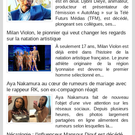
est en deuil. Djibril Dièye, animateur,
producteur et présentateur de
l’émission « AutoMag » sur la Télé
Futurs Médias (TFM), est décédé,
plongeant ses collègues, ses...
Milan Violon, le pionnier qui veut changer les regards
sur la natation artistique
À seulement 17 ans, Milan Violon est
déjà entré dans l’histoire de la
natation artistique française. Le jeune
athlète originaire de la région
lyonnaise est devenu le premier
homme sélectionné en...
Aya Nakamura au cœur de rumeurs de mariage avec
le rappeur RK, son ex-compagnon réagit
Aya Nakamura fait de nouveau
l'objet d'une vive attention sur les
réseaux sociaux. Depuis plusieurs
heures, des photos largement
partagées en ligne alimentent des
rumeurs selon lesquelles la...
Nécrologie : l'influenceur Mansour Diouf est décédé