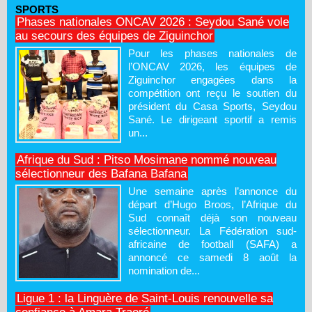
SPORTS
Phases nationales ONCAV 2026 : Seydou Sané vole
au secours des équipes de Ziguinchor
Pour les phases nationales de
l’ONCAV 2026, les équipes de
Ziguinchor engagées dans la
compétition ont reçu le soutien du
président du Casa Sports, Seydou
Sané. Le dirigeant sportif a remis
un...
Afrique du Sud : Pitso Mosimane nommé nouveau
sélectionneur des Bafana Bafana
Une semaine après l’annonce du
départ d’Hugo Broos, l’Afrique du
Sud connaît déjà son nouveau
sélectionneur. La Fédération sud-
africaine de football (SAFA) a
annoncé ce samedi 8 août la
nomination de...
Ligue 1 : la Linguère de Saint-Louis renouvelle sa