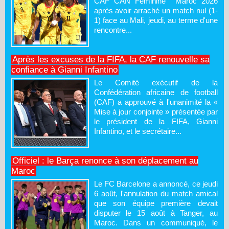
CAF CAN Féminine Maroc 2026
après avoir arraché un match nul (1-
1) face au Mali, jeudi, au terme d'une
rencontre...
Après les excuses de la FIFA, la CAF renouvelle sa
confiance à Gianni Infantino
Le Comité exécutif de la
Confédération africaine de football
(CAF) a approuvé à l'unanimité la «
Mise à jour conjointe » présentée par
le président de la FIFA, Gianni
Infantino, et le secrétaire...
Officiel : le Barça renonce à son déplacement au
Maroc
Le FC Barcelone a annoncé, ce jeudi
6 août, l'annulation du match amical
que son équipe première devait
disputer le 15 août à Tanger, au
Maroc. Dans un communiqué, le