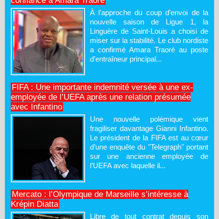
confiance à Amara Traoré
À l’approche du coup d’envoi de la
nouvelle saison de Ligue 1, la
Linguère de Saint-Louis a choisi de
miser sur la stabilité. Le club nordiste
a confirmé Amara Traoré au poste
d’entraîneur principal...
FIFA : Une importante indemnité versée à une ex-
employée de l’UEFA après une relation présumée
avec Infantino
Une nouvelle polémique vient
fragiliser davantage Gianni Infantino.
Le président de la FIFA est au cœur
d’une enquête du "Telegraph" portant
sur une ancienne employée de
l’UEFA avec laquelle il...
Mercato : l’Olympique de Marseille s’intéresse à
Krépin Diatta
Libre de tout contrat depuis son