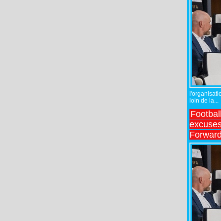
l'organisati
loin de la...
Footbal
excuses 
Forward