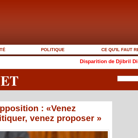
TÉ
POLITIQUE
CE QU'IL FAUT R
Disparition de Djibril Dièye : « Aut
NET
pposition : «Venez
itiquer, venez proposer »