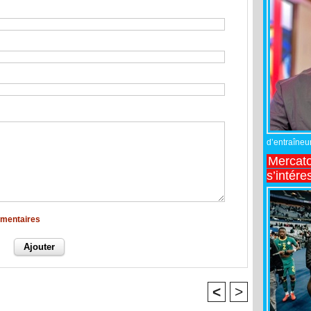
d’entraîneur
Mercato
s’intére
mmentaires
<
>