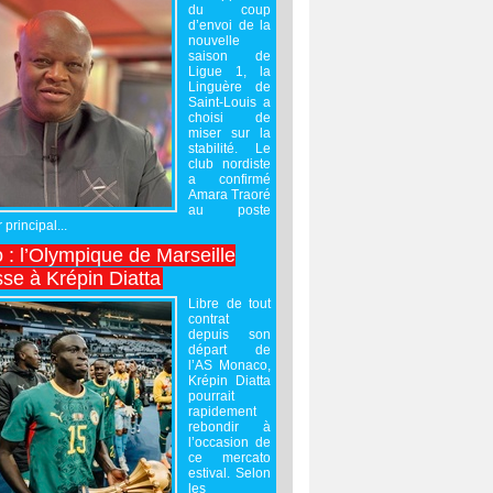
du coup
d’envoi de la
nouvelle
saison de
Ligue 1, la
Linguère de
Saint-Louis a
choisi de
miser sur la
stabilité. Le
club nordiste
a confirmé
Amara Traoré
au poste
 principal...
 : l’Olympique de Marseille
sse à Krépin Diatta
Libre de tout
contrat
depuis son
départ de
l’AS Monaco,
Krépin Diatta
pourrait
rapidement
rebondir à
l’occasion de
ce mercato
estival. Selon
les