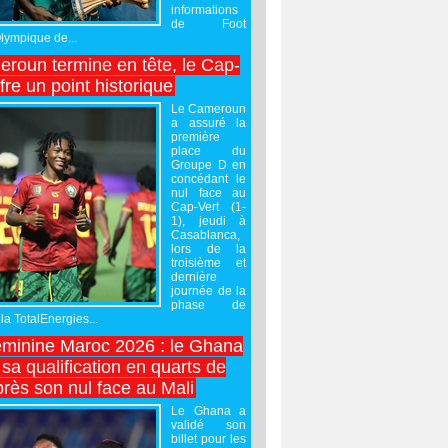
informations
de Foot
Olympique de...
roun termine en tête, le Cap-
ffre un point historique
Le Cameroun
a assuré la
première
place du
Groupe D en
concédant le
nul face au
Cap-Vert (1-
1), jeudi à
Casablanca,
lors de la
troisième et
dernière
journée de la
phase de
la TotalEnergies...
minine Maroc 2026 : le Ghana
sa qualification en quarts de
près son nul face au Mali
Le Ghana a
validé son
billet pour les