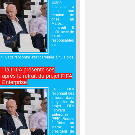
Gianni
Infantino, a
tenu une
réunion de
crise au
Maroc,
mercredi 5
août, avec de
hauts
responsables
de
on. Cette rencontre s'est déroulée à huis clos,
l : la FIFA présente ses
après le retrait du projet FIFA
 Enterprise
La FIFA
reconnaît des
erreurs dans
la gestion du
projet FIFA
Forward
Enterprise
(FFE). Réunis
à Rabat, au
Maroc, le
président de