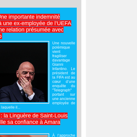
Une importante indemnité
à une ex-employée de l’UEFA
ne relation présumée avec
o
Une nouvelle
polémique
vient
fragiliser
davantage
Gianni
Infantino. Le
président de
la FIFA est au
cœur d’une
enquête du
"Telegraph"
portant sur
une ancienne
employée de
laquelle il...
 : la Linguère de Saint-Louis
lle sa confiance à Amara
À l’approche