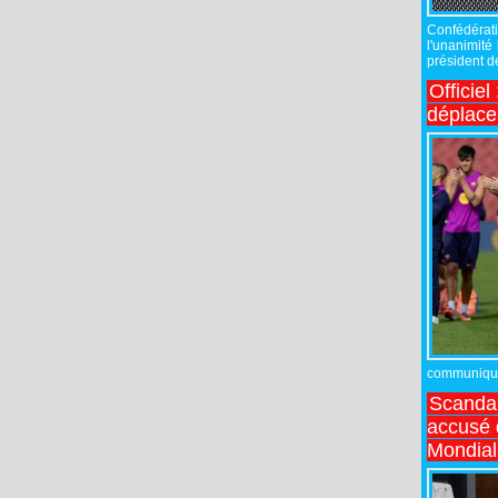
Confédérati
l'unanimité
président de
Officiel
déplac
communiqué,
Scandal
accusé d
Mondial