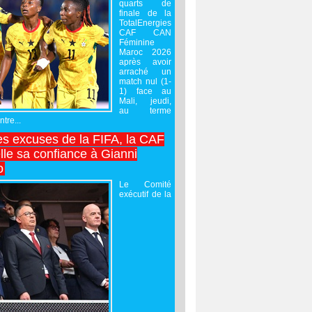
quarts de
finale de la
TotalEnergies
CAF CAN
Féminine
Maroc 2026
après avoir
arraché un
match nul (1-
1) face au
Mali, jeudi,
au terme
tre...
es excuses de la FIFA, la CAF
lle sa confiance à Gianni
o
Le Comité
exécutif de la