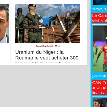
Mercato, l’
Le Came
Vert s'o
Samedi 8 Août 2026 - 03:10
n
Uranium du Niger : la
Roumanie veut acheter 300
s
tonnes bloquées à Niamey
groupes de 
CAN Fé
arrache 
finale a