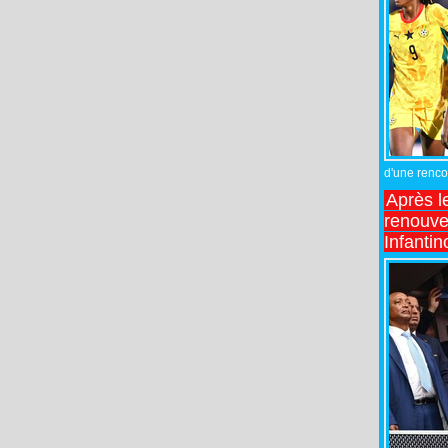
d'une rencon
Après l
renouve
Infantin