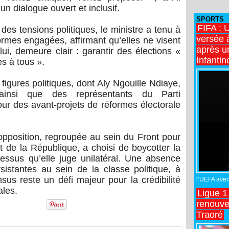
un dialogue ouvert et inclusif.
SPORTS
FIFA : 
es tensions politiques, le ministre a tenu à
versée 
ormes engagées, affirmant qu’elles ne visent
après u
lui, demeure clair : garantir des élections «
Infantin
es à tous ».
figures politiques, dont Aly Ngouille Ndiaye,
insi que des représentants du Parti
ur des avant-projets de réformes électorale
’opposition, regroupée au sein du Front pour
t de la République, a choisi de boycotter la
essus qu’elle juge unilatéral. Une absence
rsistantes au sein de la classe politique, à
sus reste un défi majeur pour la crédibilité
l’UEFA avec 
ales.
Ligue 1
renouve
Traoré