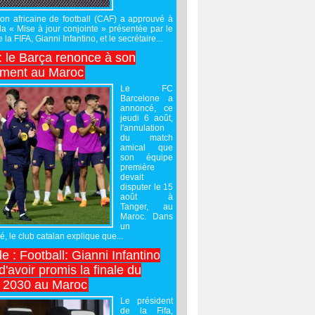
on africaine de football (CAF) a approuvé à
 la « Mise à jour conjointe » présentée par le
 la FIFA, Gianni Infantino, et le secrétaire...
 : le Barça renonce à son
ement au Maroc
Le FC
Barcelone a
annoncé, ce
jeudi 6 août,
l'annulation
du match
amical que
son équipe
première
devait
disputer le 15
août à
Tanger, au
Maroc. Dans
un
 le club catalan explique que...
e : Football: Gianni Infantino
'avoir promis la finale du
 2030 au Maroc
Le président
de la Fifa,