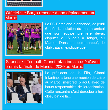
Officiel : le Barça renonce à son déplacement au
Maroc
Le FC Barcelone a annoncé, ce jeudi
6 août, l'annulation du match amical
que son équipe première devait
disputer le 15 août à Tanger, au
Maroc. Dans un communiqué, le
club catalan explique que...
Scandale : Football: Gianni Infantino accusé d'avoir
promis la finale du Mondial 2030 au Maroc
Le président de la Fifa, Gianni
Infantino, a tenu une réunion de crise
au Maroc, mercredi 5 août, avec de
hauts responsables de l'organisation.
Cette rencontre s'est déroulée à huis
clos, loin de la...