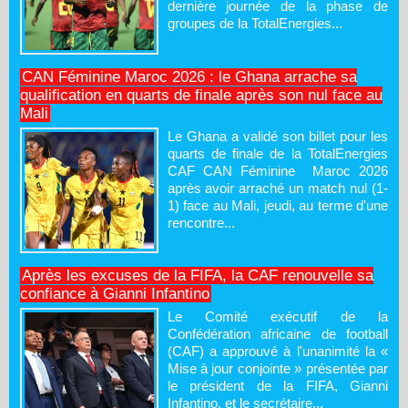
dernière journée de la phase de
groupes de la TotalEnergies...
CAN Féminine Maroc 2026 : le Ghana arrache sa
qualification en quarts de finale après son nul face au
Mali
Le Ghana a validé son billet pour les
quarts de finale de la TotalEnergies
CAF CAN Féminine Maroc 2026
après avoir arraché un match nul (1-
1) face au Mali, jeudi, au terme d'une
rencontre...
Après les excuses de la FIFA, la CAF renouvelle sa
confiance à Gianni Infantino
Le Comité exécutif de la
Confédération africaine de football
(CAF) a approuvé à l'unanimité la «
Mise à jour conjointe » présentée par
le président de la FIFA, Gianni
Infantino, et le secrétaire...