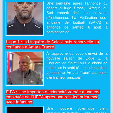
Une semaine après l’annonce du
départ d’Hugo Broos, l’Afrique du
Sud connaît déjà son nouveau
sélectionneur. La Fédération sud-
africaine de football (SAFA) a
annoncé ce samedi 8 août la
nomination de...
Ligue 1 : la Linguère de Saint-Louis renouvelle sa
confiance à Amara Traoré
À l’approche du coup d’envoi de la
nouvelle saison de Ligue 1, la
Linguère de Saint-Louis a choisi de
miser sur la stabilité. Le club nordiste
a confirmé Amara Traoré au poste
d’entraîneur principal...
FIFA : Une importante indemnité versée à une ex-
employée de l’UEFA après une relation présumée
avec Infantino
Une nouvelle polémique vient