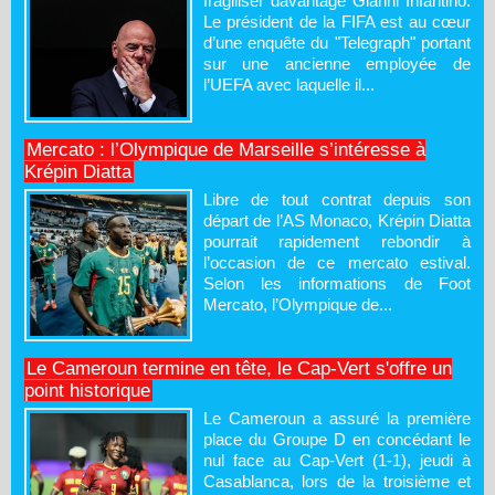
fragiliser davantage Gianni Infantino.
Le président de la FIFA est au cœur
d’une enquête du "Telegraph" portant
sur une ancienne employée de
l’UEFA avec laquelle il...
Mercato : l’Olympique de Marseille s’intéresse à
Krépin Diatta
Libre de tout contrat depuis son
départ de l’AS Monaco, Krépin Diatta
pourrait rapidement rebondir à
l’occasion de ce mercato estival.
Selon les informations de Foot
Mercato, l’Olympique de...
Le Cameroun termine en tête, le Cap-Vert s'offre un
point historique
Le Cameroun a assuré la première
place du Groupe D en concédant le
nul face au Cap-Vert (1-1), jeudi à
Casablanca, lors de la troisième et