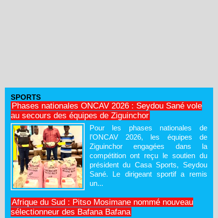
SPORTS
Phases nationales ONCAV 2026 : Seydou Sané vole
au secours des équipes de Ziguinchor
Pour les phases nationales de
l’ONCAV 2026, les équipes de
Ziguinchor engagées dans la
compétition ont reçu le soutien du
président du Casa Sports, Seydou
Sané. Le dirigeant sportif a remis
un...
Afrique du Sud : Pitso Mosimane nommé nouveau
sélectionneur des Bafana Bafana