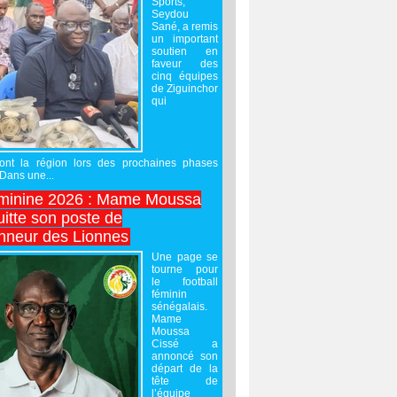
Sports,
Seydou
Sané, a remis
un important
soutien en
faveur des
cinq équipes
de Ziguinchor
qui
ront la région lors des prochaines phases
 Dans une...
minine 2026 : Mame Moussa
uitte son poste de
onneur des Lionnes
Une page se
tourne pour
le football
féminin
sénégalais.
Mame
Moussa
Cissé a
annoncé son
départ de la
tête de
l’équipe