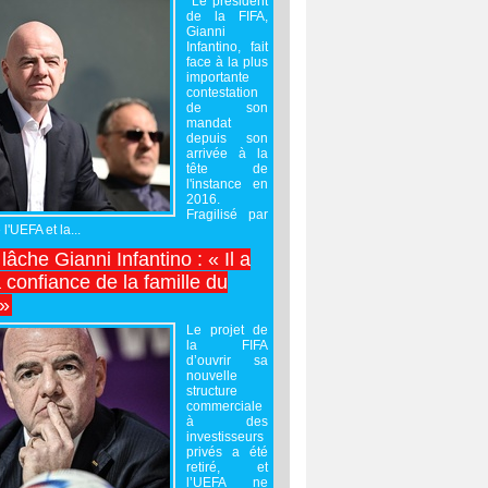
Le président
de la FIFA,
Gianni
Infantino, fait
face à la plus
importante
contestation
de son
mandat
depuis son
arrivée à la
tête de
l'instance en
2016.
Fragilisé par
 l'UEFA et la...
âche Gianni Infantino : « Il a
 confiance de la famille du
 »
Le projet de
la FIFA
d’ouvrir sa
nouvelle
structure
commerciale
à des
investisseurs
privés a été
retiré, et
l’UEFA ne