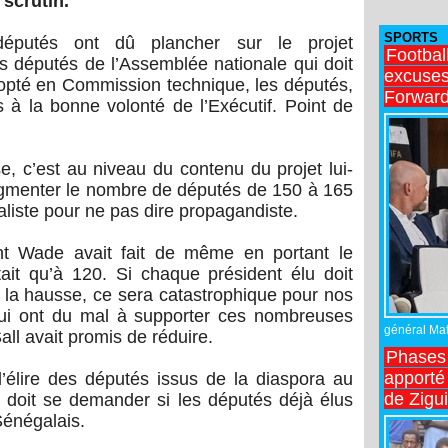
 scrutin.
SPORTS
 députés ont dû plancher sur le projet
Footbal
 députés de l’Assemblée nationale qui doit
excuses 
opté en Commission technique, les députés,
Forward
 à la bonne volonté de l’Exécutif. Point de
se, c’est au niveau du contenu du projet lui-
ugmenter le nombre de députés de 150 à 165
liste pour ne pas dire propagandiste.
nt Wade avait fait de même en portant le
ait qu’à 120. Si chaque président élu doit
 la hausse, ce sera catastrophique pour nos
qui ont du mal à supporter ces nombreuses
général Matt
ll avait promis de réduire.
Phases 
apporté
’élire des députés issus de la diaspora au
de Zigu
 doit se demander si les députés déjà élus
Sénégalais.