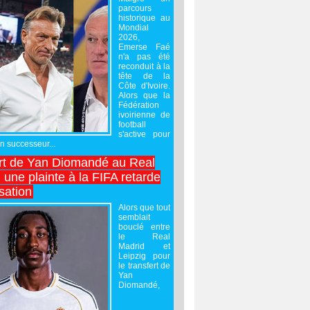
parcours
historique au
Mondial
2026,
Emerse Faé
n'a pas été
reconduit à la
tête de la
Côte d'Ivoire.
Alors que la
Fédération
ivoirienne de
football
s'active pour
un successeur...
rt de Yan Diomandé au Real
 une plainte à la FIFA retarde
lisation
Alors que tout
semblait
bouclé entre
le Real
Madrid et
Leipzig pour
le transfert de
Yan
Diomandé,