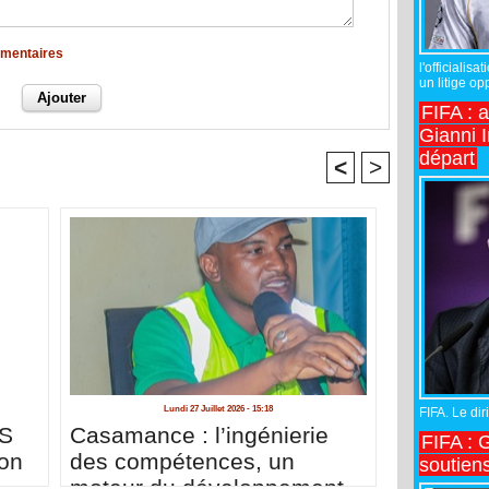
mmentaires
l'officiali
un litige op
FIFA : 
Gianni I
départ
<
>
Lundi 27 Juillet 2026 - 15:18
FIFA. Le diri
ES
Casamance : l’ingénierie
FIFA : 
on
des compétences, un
soutiens
moteur du développement