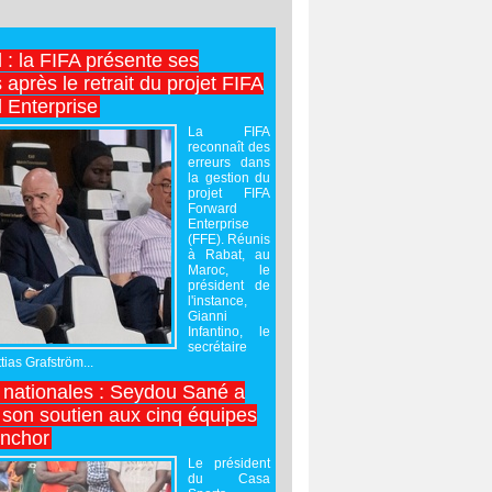
l : la FIFA présente ses
après le retrait du projet FIFA
 Enterprise
La FIFA
reconnaît des
erreurs dans
la gestion du
projet FIFA
Forward
Enterprise
(FFE). Réunis
à Rabat, au
Maroc, le
président de
l'instance,
Gianni
Infantino, le
secrétaire
ias Grafström...
nationales : Seydou Sané a
 son soutien aux cinq équipes
inchor
Le président
du Casa