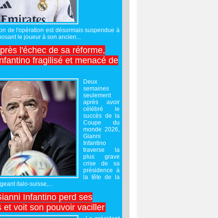
sation de l'opération est désormais suspendue à
posant le joueur à son ancien...
après l'échec de sa réforme,
nfantino fragilisé et menacé de
Deux
semaines
seulement
après avoir
célébré le
succès de la
Coupe du
monde 2026,
Gianni
Infantino
traverse la
plus grave
crise de sa
présidence à
la tête de la
geant italo-suisse,...
Gianni Infantino perd ses
 et voit son pouvoir vaciller