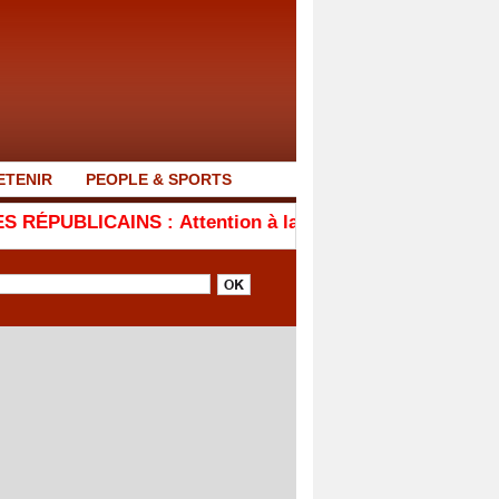
ETENIR
PEOPLE & SPORTS
 : Attention à la ruée vers l'or (Par Abdoulaye Gallo