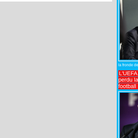
des infrastructures agro-
industrielles et de l’emploi
local (Par Saliou Diallo)
la fronde de
L'UEFA l
perdu la
football