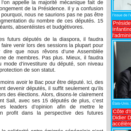
e l’on appelle la majorité mécanique fait de
longement de la Présidence. Il y a confusion
 pourquoi, nous ne saurions pas ne pas être
l’issue de l
augmentation du nombre de ces députés. 15
Préside
éants, absentéistes et budgétivores.
Infantin
l'admini
s futurs députés de la diaspora, il faudra
aire venir lors des sessions la plupart pour
our dire que nous rêvons d’une Assemblée
ine de membres. Pas plus. Mieux, il faudra
u mode d’investiture du député, son niveau
 protection de son statut.
 moins avoir le Bac pour être député. Ici, des
 devenir députés, il suffit seulement qu’ils
rs des élections. Alors, disons-le clairement
dent Sall, avec ses 15 députés de plus, c’est
États-Unis.
des leaders d’opinion afin de mettre le
Côte d'
profit dans la perspective des futures
Didier 
accélèr