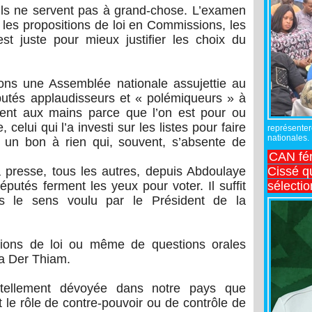
Ils ne servent pas à grand-chose. L’examen
 les propositions de loi en Commissions, les
st juste pour mieux justifier les choix du
vons une Assemblée nationale assujettie au
putés applaudisseurs et « polémiqueurs » à
ient aux mains parce que l’on est pour ou
 celui qui l’a investi sur les listes pour faire
représente
nationales.
e un bon à rien qui, souvent, s’absente de
CAN fé
Cissé q
la presse, tous les autres, depuis Abdoulaye
sélecti
putés ferment les yeux pour voter. Il suffit
ns le sens voulu par le Président de la
itions de loi ou même de questions orales
ba Der Thiam.
tellement dévoyée dans notre pays que
 le rôle de contre-pouvoir ou de contrôle de