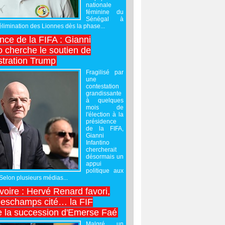
nationale
féminine du
Sénégal à
’élimination des Lionnes dès la phase...
nce de la FIFA : Gianni
o cherche le soutien de
stration Trump
Fragilisé par
une
contestation
grandissante
à quelques
mois de
l'élection à la
présidence
de la FIFA,
Gianni
Infantino
chercherait
désormais un
appui
politique aux
 Selon plusieurs médias...
Ivoire : Hervé Renard favori,
Deschamps cité… la FIF
e la succession d'Emerse Faé
Malgré un