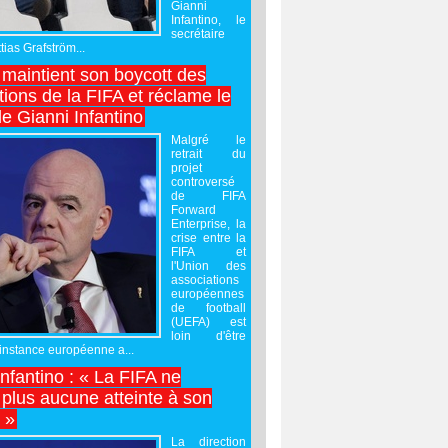
Gianni
Infantino, le
secrétaire
ias Grafström...
maintient son boycott des
ions de la FIFA et réclame le
e Gianni Infantino
Malgré le
retrait du
projet
controversé
de FIFA
Forward
Enterprise, la
crise entre la
FIFA et
l'Union des
associations
européennes
de football
(UEFA) est
loin d'être
'instance européenne a...
Infantino : « La FIFA ne
 plus aucune atteinte à son
é »
La direction