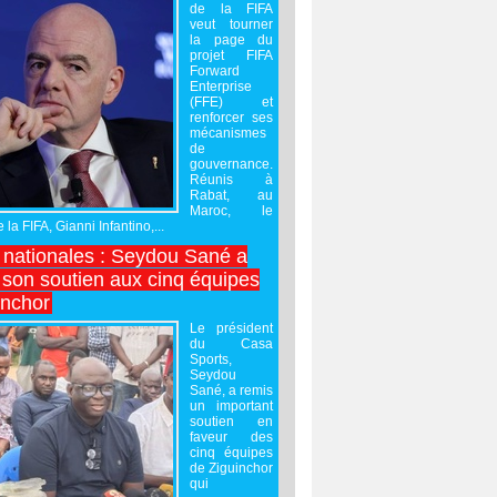
de la FIFA
veut tourner
la page du
projet FIFA
Forward
Enterprise
(FFE) et
renforcer ses
mécanismes
de
gouvernance.
Réunis à
Rabat, au
Maroc, le
 la FIFA, Gianni Infantino,...
nationales : Seydou Sané a
 son soutien aux cinq équipes
inchor
Le président
du Casa
Sports,
Seydou
Sané, a remis
un important
soutien en
faveur des
cinq équipes
de Ziguinchor
qui