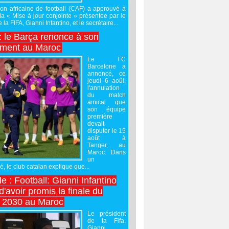
on africaine de football (CAF) a approuvé à
 la « Mise à jour conjointe » présentée par le
 la FIFA, Gianni Infantino, et le secrétaire...
 : le Barça renonce à son
ement au Maroc
Le FC
Barcelone a
annoncé, ce
jeudi 6 août,
l'annulation
du match
amical que
son équipe
première
devait
disputer le 15
août à
Tanger, au
Maroc. Dans
un
 le club catalan explique que...
e : Football: Gianni Infantino
'avoir promis la finale du
 2030 au Maroc
Le président
de la Fifa,
Gianni