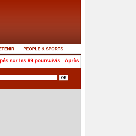
ETENIR
PEOPLE & SPORTS
9 poursuivis
Après son intervention en français, Amy Ma