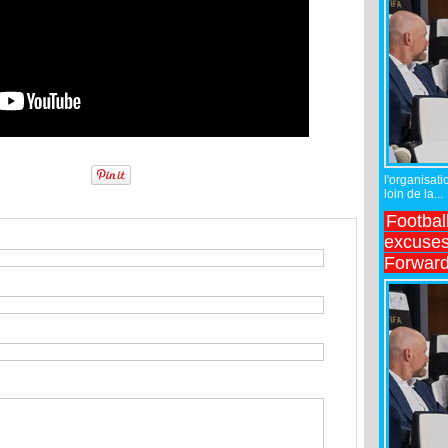
l'organisati
loin de la...
Footbal
excuses 
Forward