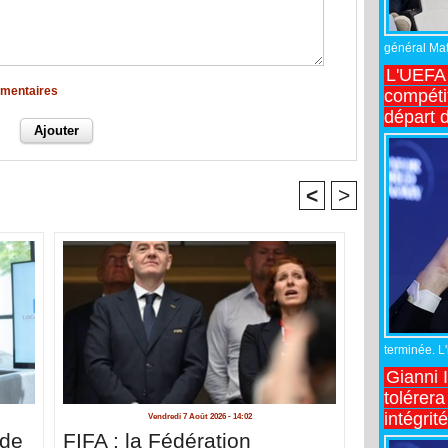
général Matt
L'UEFA 
mmentaires
compétit
départ d
<
>
terminée. L
Gianni 
tolérera
intégrit
Vendredi 7 Août 2026 - 14:02
 de
FIFA : la Fédération