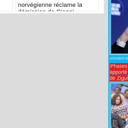
norvégienne réclame la
démission de Gianni
Infantino
président de
Phases 
apporté
de Zigu