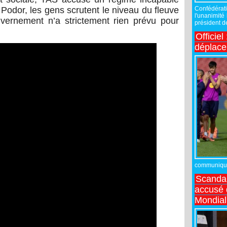
Confédérati
 Podor, les gens scrutent le niveau du fleuve
l'unanimité
vernement n’a strictement rien prévu pour
président de
Officiel
déplac
communiqué,
Scandal
accusé d
Mondial