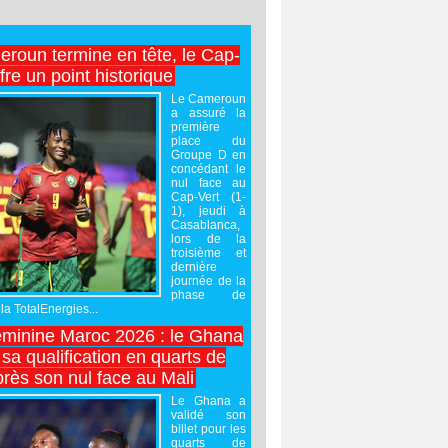
roun termine en tête, le Cap-
ffre un point historique
Le Cameroun
a assuré la
première
place du
Groupe D en
concédant le
nul face au
Cap-Vert (1-
1), jeudi à
Casablanca,
lors de la
troisième et
dernière
journée de la
phase de
la TotalEnergies...
minine Maroc 2026 : le Ghana
sa qualification en quarts de
près son nul face au Mali
Le Ghana a
validé son
billet pour les
quarts de