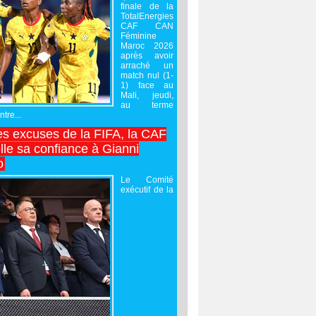
finale de la
TotalEnergies
CAF CAN
Féminine
Maroc 2026
après avoir
arraché un
match nul (1-
1) face au
Mali, jeudi,
au terme
tre...
es excuses de la FIFA, la CAF
lle sa confiance à Gianni
o
Le Comité
exécutif de la