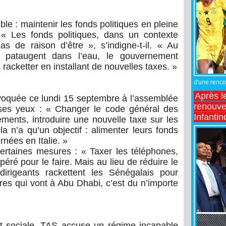
le : maintenir les fonds politiques en pleine
. « Les fonds politiques, dans un contexte
pas de raison d’être », s’indigne-t-il. « Au
pataugent dans l’eau, le gouvernement
 racketter en installant de nouvelles taxes. »
d'une rencon
Après l
voquée ce lundi 15 septembre à l’assemblée
renouve
 ses yeux : « Changer le code général des
Infantin
ements, introduire une nouvelle taxe sur les
la n’a qu’un objectif : alimenter leurs fonds
rnées en Italie. »
 certaines mesures : « Taxer les téléphones,
spéré pour le faire. Mais au lieu de réduire le
dirigeants rackettent les Sénégalais pour
res qui vont à Abu Dhabi, c’est du n’importe
et sociale, TAS accuse un régime incapable