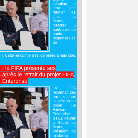
Infantino, a
tenu une
réunion de
crise au
Maroc,
mercredi 5
août, avec de
hauts
responsables
de
on. Cette rencontre s'est déroulée à huis clos,
l : la FIFA présente ses
après le retrait du projet FIFA
 Enterprise
La FIFA
reconnaît des
erreurs dans
la gestion du
projet FIFA
Forward
Enterprise
(FFE). Réunis
à Rabat, au
Maroc, le
président de
l'instance,