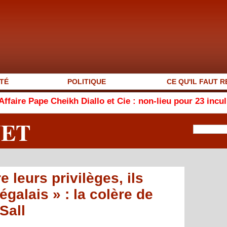
TÉ
POLITIQUE
CE QU'IL FAUT R
heikh Diallo et Cie : non-lieu pour 23 inculpés sur les 9
NET
e leurs privilèges, ils
égalais » : la colère de
Sall