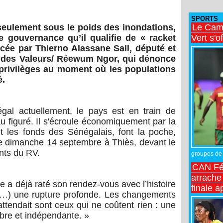
SPORTS
Le Came
seulement sous le poids des inondations,
Vert s'o
e gouvernance qu’il qualifie de « racket
ancée par Thierno Alassane Sall, député et
 des Valeurs/ Réewum Ngor, qui dénonce
privilèges au moment où les populations
é.
gal actuellement, le pays est en train de
u figuré. Il s'écroule économiquement par la
t les fonds des Sénégalais, font la poche,
é ce dimanche 14 septembre à Thiès, devant le
nts du RV.
groupes de 
CAN Fé
arrache 
ce a déjà raté son rendez-vous avec l’histoire
finale a
(…) une rupture profonde. Les changements
ttendait sont ceux qui ne coûtent rien : une
ibre et indépendante. »