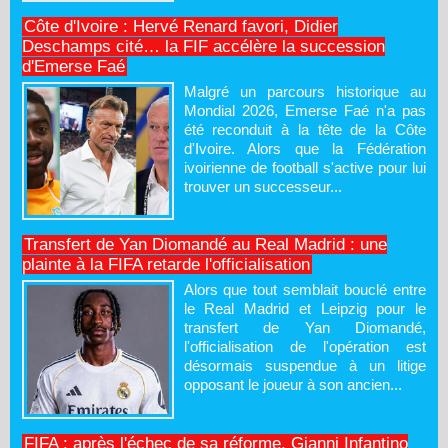
Côte d'Ivoire : Hervé Renard favori, Didier
Deschamps cité… la FIF accélère la succession
d'Emerse Faé
Malgré un parcours historique au
Mondial 2026, Emerse Faé n'a pas
été reconduit à la tête de la Côte
d'Ivoire. Alors que la Fédération
ivoirienne de football s'active pour lui
trouver un successeur...
Transfert de Yan Diomandé au Real Madrid : une
plainte à la FIFA retarde l'officialisation
Alors que tout semblait bouclé entre
le Real Madrid et Leipzig pour le
transfert de Yan Diomandé,
l'officialisation de l'opération est
désormais suspendue à un litige
opposant le joueur à son ancien...
FIFA : après l'échec de sa réforme, Gianni Infantino