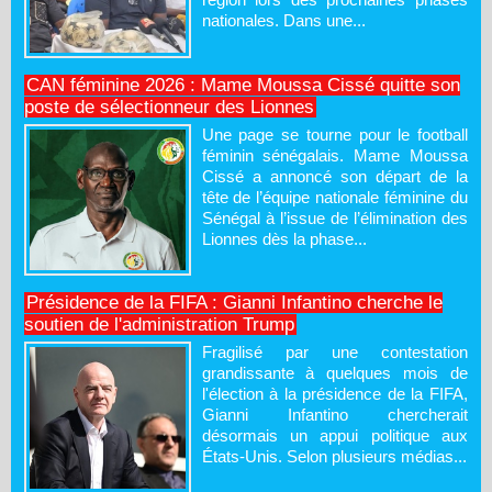
nationales. Dans une...
CAN féminine 2026 : Mame Moussa Cissé quitte son
poste de sélectionneur des Lionnes
Une page se tourne pour le football
féminin sénégalais. Mame Moussa
Cissé a annoncé son départ de la
tête de l’équipe nationale féminine du
Sénégal à l’issue de l’élimination des
Lionnes dès la phase...
Présidence de la FIFA : Gianni Infantino cherche le
soutien de l'administration Trump
Fragilisé par une contestation
grandissante à quelques mois de
l'élection à la présidence de la FIFA,
Gianni Infantino chercherait
désormais un appui politique aux
États-Unis. Selon plusieurs médias...