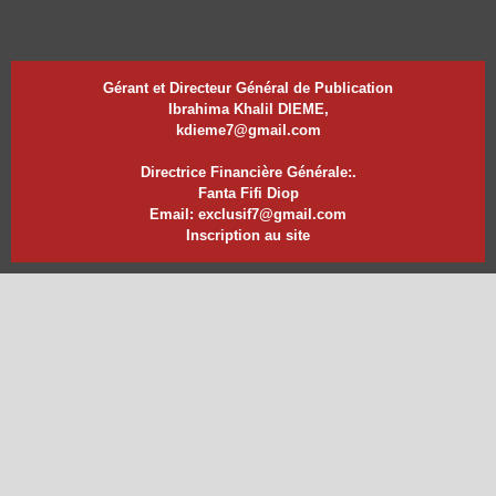
Gérant et Directeur Général de Publication
Ibrahima Khalil DIEME,
kdieme7@gmail.com
Directrice Financière Générale:.
Fanta Fifi Diop
Email: exclusif7@gmail.com
Inscription au site