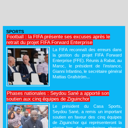
SPORTS
Football : la FIFA présente ses excuses après le
retrait du projet FIFA Forward Enterprise
La FIFA reconnaît des erreurs dans
la gestion du projet FIFA Forward
Enterprise (FFE). Réunis à Rabat, au
Maroc, le président de l'instance,
Gianni Infantino, le secrétaire général
Mattias Grafström...
Phases nationales : Seydou Sané a apporté son
soutien aux cinq équipes de Ziguinchor
Le président du Casa Sports,
Seydou Sané, a remis un important
soutien en faveur des cinq équipes
de Ziguinchor qui représenteront la
région lors des prochaines phases