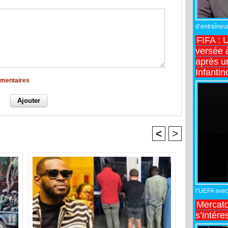
d’entraîneur
FIFA : 
versée 
après u
Infantin
mmentaires
<
>
l’UEFA avec 
Mercato
s’intére