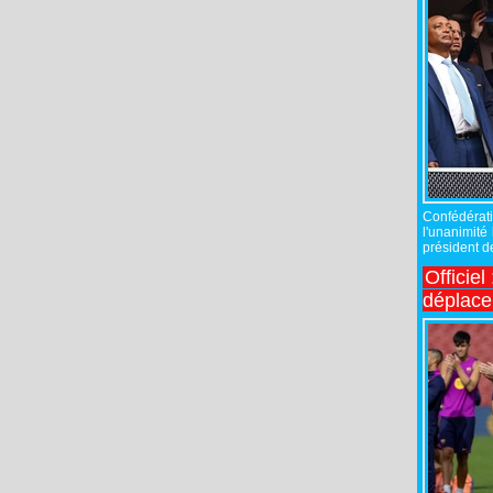
Confédérati
l'unanimité
président de
Officiel
déplac