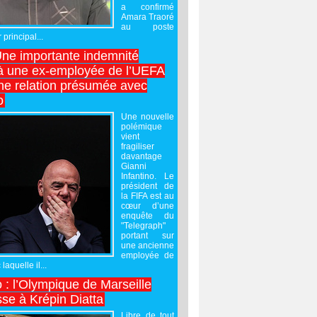
a confirmé
Amara Traoré
au poste
 principal...
Une importante indemnité
à une ex-employée de l’UEFA
ne relation présumée avec
o
Une nouvelle
polémique
vient
fragiliser
davantage
Gianni
Infantino. Le
président de
la FIFA est au
cœur d’une
enquête du
"Telegraph"
portant sur
une ancienne
employée de
laquelle il...
 : l’Olympique de Marseille
sse à Krépin Diatta
Libre de tout