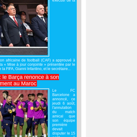
exécutif de la
on africaine de football (CAF) a approuvé à
 la « Mise à jour conjointe » présentée par le
 la FIFA, Gianni Infantino, et le secrétaire...
 : le Barça renonce à son
ement au Maroc
Le FC
Barcelone a
annoncé, ce
jeudi 6 août,
l'annulation
du match
amical que
son équipe
première
devait
disputer le 15