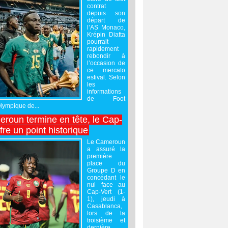
contrat
depuis son
départ de
l’AS Monaco,
Krépin Diatta
pourrait
rapidement
rebondir à
l’occasion de
ce mercato
estival. Selon
les
informations
de Foot
Olympique de...
roun termine en tête, le Cap-
ffre un point historique
Le Cameroun
a assuré la
première
place du
Groupe D en
concédant le
nul face au
Cap-Vert (1-
1), jeudi à
Casablanca,
lors de la
troisième et
dernière