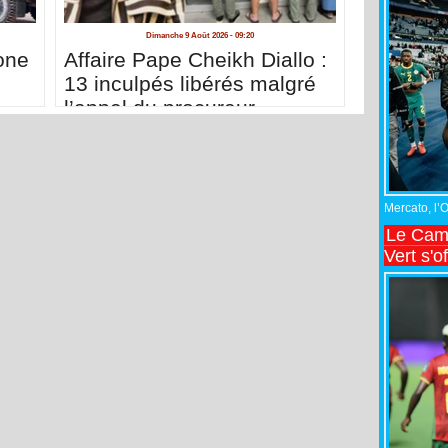
Dimanche 9 Août 2026 - 09:20
one
Affaire Pape Cheikh Diallo :
13 inculpés libérés malgré
l’appel du procureur
Mercato, l’
Le Came
Vert s'o