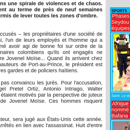
ans une spirale de violences et de chaos.
ient au terme de près de neuf semaines
SPORTS
rmis de lever toutes les zones d'ombre.
Phases
Seydou 
équipes
ccusés – les propriétaires d'une société de
i, l'un de leurs employés et l'homme qui a
irmé avoir agi de bonne foi sur ordre de la
enaires colombiens qu'ils ont engagés ne
ire Jovenel Moïse... Quand ils arrivent chez
 hauteurs de Port-au-Prince, le président est
es gardes et de policiers haïtiens.
pas convaincu les jurés. Pour l'accusation,
l Pretel Ortiz, Antonio Intriago, Walter
étaient motivés par la perspective de juteux
Sané. Le dir
t de Jovenel Moïse. Ces hommes risquent
Afrique
nommé n
Bafana
ur, sera jugé aux États-Unis cette année.
rêtés en lien avec l'assassinat. Huit d'entre