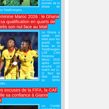
journée de la
phase de
la TotalEnergies...
minine Maroc 2026 : le Ghana
sa qualification en quarts de
près son nul face au Mali
Le Ghana a
validé son
billet pour les
quarts de
finale de la
TotalEnergies
CAF CAN
Féminine
Maroc 2026
après avoir
arraché un
match nul (1-
1) face au
Mali, jeudi,
au terme
tre...
es excuses de la FIFA, la CAF
lle sa confiance à Gianni
o
Le Comité