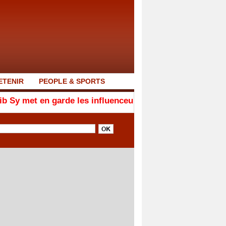
ETENIR
PEOPLE & SPORTS
arde les influenceurs contre le « folklore » au Gamou