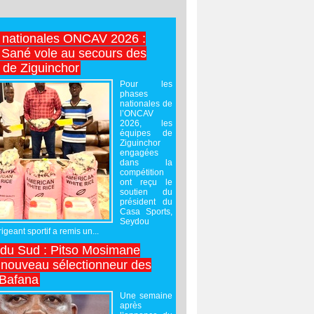
 nationales ONCAV 2026 :
Sané vole au secours des
 de Ziguinchor
Pour les
phases
nationales de
l’ONCAV
2026, les
équipes de
Ziguinchor
engagées
dans la
compétition
ont reçu le
soutien du
président du
Casa Sports,
Seydou
igeant sportif a remis un...
 du Sud : Pitso Mosimane
ouveau sélectionneur des
 Bafana
Une semaine
après