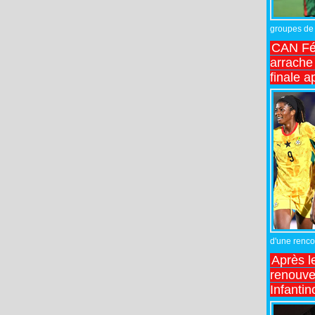
groupes de 
CAN Fé
arrache 
finale a
d'une rencon
Après l
renouve
Infantin