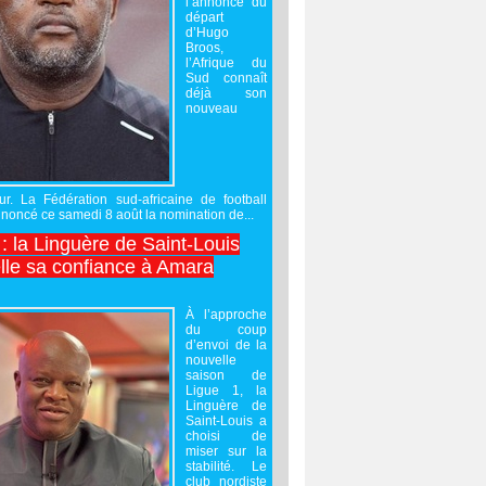
l’annonce du
départ
d’Hugo
Broos,
l’Afrique du
Sud connaît
déjà son
nouveau
ur. La Fédération sud-africaine de football
noncé ce samedi 8 août la nomination de...
 : la Linguère de Saint-Louis
lle sa confiance à Amara
À l’approche
du coup
d’envoi de la
nouvelle
saison de
Ligue 1, la
Linguère de
Saint-Louis a
choisi de
miser sur la
stabilité. Le
club nordiste