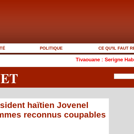
TÉ
POLITIQUE
CE QU'IL FAUT R
Tivaouane : Serigne Habib Sy met en g
NET
sident haïtien Jovenel
ommes reconnus coupables