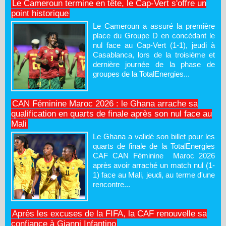
Le Cameroun termine en tête, le Cap-Vert s'offre un
point historique
Le Cameroun a assuré la première
place du Groupe D en concédant le
nul face au Cap-Vert (1-1), jeudi à
Casablanca, lors de la troisième et
dernière journée de la phase de
groupes de la TotalEnergies...
CAN Féminine Maroc 2026 : le Ghana arrache sa
qualification en quarts de finale après son nul face au
Mali
Le Ghana a validé son billet pour les
quarts de finale de la TotalEnergies
CAF CAN Féminine Maroc 2026
après avoir arraché un match nul (1-
1) face au Mali, jeudi, au terme d'une
rencontre...
Après les excuses de la FIFA, la CAF renouvelle sa
confiance à Gianni Infantino