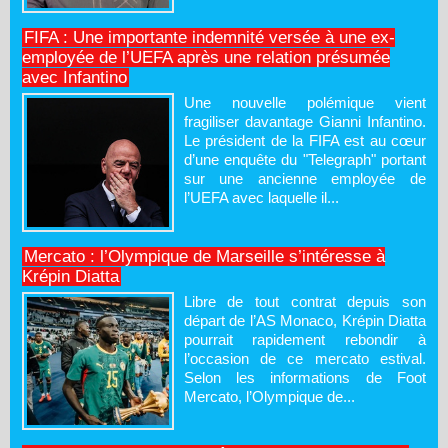
FIFA : Une importante indemnité versée à une ex-
employée de l’UEFA après une relation présumée
avec Infantino
Une nouvelle polémique vient
fragiliser davantage Gianni Infantino.
Le président de la FIFA est au cœur
d’une enquête du "Telegraph" portant
sur une ancienne employée de
l’UEFA avec laquelle il...
Mercato : l’Olympique de Marseille s’intéresse à
Krépin Diatta
Libre de tout contrat depuis son
départ de l’AS Monaco, Krépin Diatta
pourrait rapidement rebondir à
l’occasion de ce mercato estival.
Selon les informations de Foot
Mercato, l’Olympique de...