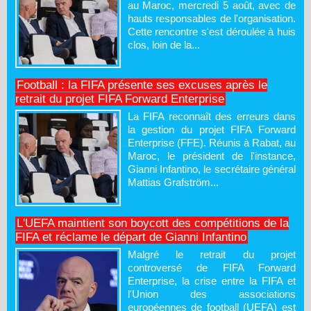
au Maroc, mercredi 5 août, avec de
hauts responsables de l'organisation.
Cette rencontre s'est déroulée à huis
clos, loin de la...
Football : la FIFA présente ses excuses après le
retrait du projet FIFA Forward Enterprise
La FIFA reconnaît des erreurs dans
la gestion du projet FIFA Forward
Enterprise (FFE). Réunis à Rabat, au
Maroc, le président de l'instance,
Gianni Infantino, le secrétaire général
Mattias Grafström...
L'UEFA maintient son boycott des compétitions de la
FIFA et réclame le départ de Gianni Infantino
Malgré le retrait du projet
controversé de FIFA Forward
Enterprise, la crise entre la FIFA et
l'Union des associations
européennes de football (UEFA) est