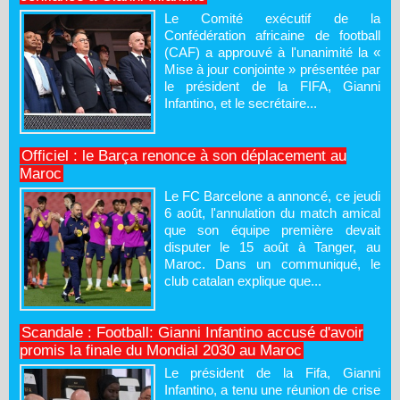
Le Comité exécutif de la
Confédération africaine de football
(CAF) a approuvé à l'unanimité la «
Mise à jour conjointe » présentée par
le président de la FIFA, Gianni
Infantino, et le secrétaire...
Officiel : le Barça renonce à son déplacement au
Maroc
Le FC Barcelone a annoncé, ce jeudi
6 août, l'annulation du match amical
que son équipe première devait
disputer le 15 août à Tanger, au
Maroc. Dans un communiqué, le
club catalan explique que...
Scandale : Football: Gianni Infantino accusé d'avoir
promis la finale du Mondial 2030 au Maroc
Le président de la Fifa, Gianni
Infantino, a tenu une réunion de crise