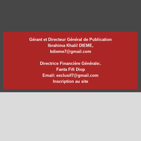
Gérant et Directeur Général de Publication
Ibrahima Khalil DIEME,
kdieme7@gmail.com
Directrice Financière Générale:.
Fanta Fifi Diop
Email: exclusif7@gmail.com
Inscription au site