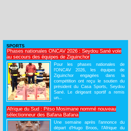
SPORTS
Phases nationales ONCAV 2026 : Seydou Sané vole
au secours des équipes de Ziguinchor
Pour les phases nationales de
l’ONCAV 2026, les équipes de
Ziguinchor engagées dans la
compétition ont reçu le soutien du
président du Casa Sports, Seydou
Sané. Le dirigeant sportif a remis
un...
Afrique du Sud : Pitso Mosimane nommé nouveau
sélectionneur des Bafana Bafana
Une semaine après l’annonce du
départ d’Hugo Broos, l’Afrique du