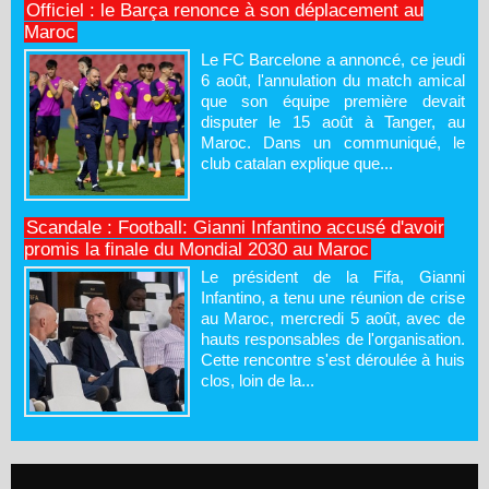
Officiel : le Barça renonce à son déplacement au
Maroc
Le FC Barcelone a annoncé, ce jeudi
6 août, l'annulation du match amical
que son équipe première devait
disputer le 15 août à Tanger, au
Maroc. Dans un communiqué, le
club catalan explique que...
Scandale : Football: Gianni Infantino accusé d'avoir
promis la finale du Mondial 2030 au Maroc
Le président de la Fifa, Gianni
Infantino, a tenu une réunion de crise
au Maroc, mercredi 5 août, avec de
hauts responsables de l'organisation.
Cette rencontre s'est déroulée à huis
clos, loin de la...