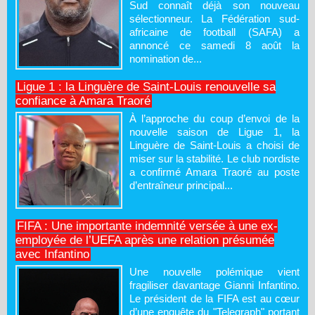
Sud connaît déjà son nouveau
sélectionneur. La Fédération sud-
africaine de football (SAFA) a
annoncé ce samedi 8 août la
nomination de...
Ligue 1 : la Linguère de Saint-Louis renouvelle sa
confiance à Amara Traoré
À l’approche du coup d’envoi de la
nouvelle saison de Ligue 1, la
Linguère de Saint-Louis a choisi de
miser sur la stabilité. Le club nordiste
a confirmé Amara Traoré au poste
d’entraîneur principal...
FIFA : Une importante indemnité versée à une ex-
employée de l’UEFA après une relation présumée
avec Infantino
Une nouvelle polémique vient
fragiliser davantage Gianni Infantino.
Le président de la FIFA est au cœur
d’une enquête du "Telegraph" portant