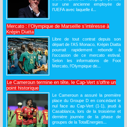
sur une ancienne employée de
l’UEFA avec laquelle il...
Mercato : l’Olympique de Marseille s’intéresse à
Krépin Diatta
Libre de tout contrat depuis son
départ de l’AS Monaco, Krépin Diatta
pourrait rapidement rebondir à
l’occasion de ce mercato estival.
Selon les informations de Foot
Mercato, l’Olympique de...
Le Cameroun termine en tête, le Cap-Vert s'offre un
point historique
Le Cameroun a assuré la première
place du Groupe D en concédant le
nul face au Cap-Vert (1-1), jeudi à
Casablanca, lors de la troisième et
dernière journée de la phase de
groupes de la TotalEnergies...