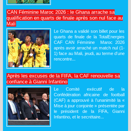
CAN Féminine Maroc 2026 : le Ghana arrache sa
qualification en quarts de finale après son nul face au
Mali
Le Ghana a validé son billet pour les
quarts de finale de la TotalEnergies
CAF CAN Féminine Maroc 2026
après avoir arraché un match nul (1-
1) face au Mali, jeudi, au terme d'une
rencontre...
Après les excuses de la FIFA, la CAF renouvelle sa
confiance à Gianni Infantino
Le Comité exécutif de la
Confédération africaine de football
(CAF) a approuvé à l'unanimité la «
Mise à jour conjointe » présentée par
le président de la FIFA, Gianni
Infantino, et le secrétaire...