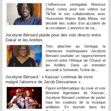
L'influenceur sénégalais Mansour
Diouf, connu pour ses vidéos sur
TikTok et ses collaborations avec
l'humoriste Mame Balla Mbow, est
décédé des suites d'un accident de
la circulation. L'annonce de sa...
Jocelyne Béroard plaide pour des vols directs entre
Dakar et les Antilles
Très attachée au Sénégal, la
chanteuse martiniquaise Jocelyne
Béroard souhaite un rapprochement
concret entre l'Afrique de l'Ouest et
les Antilles. Dans un entretien
accordé à Seneweb, l'icône de...
Jocelyne Béroard : « Kassav' continue de vivre
malgré l'absence de Jacob Desvarieux »
Figure emblématique du zouk et voix
féminine légendaire de Kassav',
Jocelyne Béroard continue de porter
haut les couleurs de la musique
antillaise. En tournée dans les