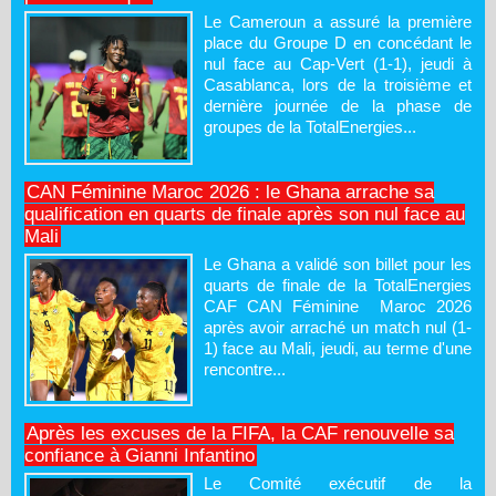
Le Cameroun a assuré la première
place du Groupe D en concédant le
nul face au Cap-Vert (1-1), jeudi à
Casablanca, lors de la troisième et
dernière journée de la phase de
groupes de la TotalEnergies...
CAN Féminine Maroc 2026 : le Ghana arrache sa
qualification en quarts de finale après son nul face au
Mali
Le Ghana a validé son billet pour les
quarts de finale de la TotalEnergies
CAF CAN Féminine Maroc 2026
après avoir arraché un match nul (1-
1) face au Mali, jeudi, au terme d'une
rencontre...
Après les excuses de la FIFA, la CAF renouvelle sa
confiance à Gianni Infantino
Le Comité exécutif de la