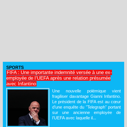
SPORTS
FIFA : Une importante indemnité versée à une ex-
employée de l’UEFA après une relation présumée
avec Infantino
Une nouvelle polémique vient
fragiliser davantage Gianni Infantino.
Le président de la FIFA est au cœur
d’une enquête du "Telegraph" portant
sur une ancienne employée de
l’UEFA avec laquelle il...