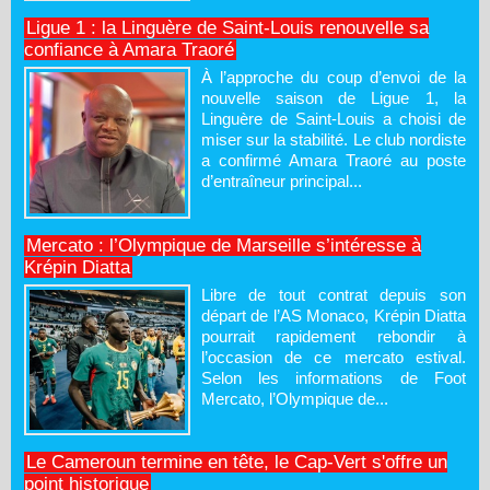
Ligue 1 : la Linguère de Saint-Louis renouvelle sa
confiance à Amara Traoré
À l’approche du coup d’envoi de la
nouvelle saison de Ligue 1, la
Linguère de Saint-Louis a choisi de
miser sur la stabilité. Le club nordiste
a confirmé Amara Traoré au poste
d’entraîneur principal...
Mercato : l’Olympique de Marseille s’intéresse à
Krépin Diatta
Libre de tout contrat depuis son
départ de l’AS Monaco, Krépin Diatta
pourrait rapidement rebondir à
l’occasion de ce mercato estival.
Selon les informations de Foot
Mercato, l’Olympique de...
Le Cameroun termine en tête, le Cap-Vert s'offre un
point historique