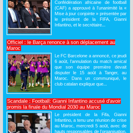
Confédération africaine de football
(CAF) a approuvé à l'unanimité la «
Mise à jour conjointe » présentée par
le président de la FIFA, Gianni
Infantino, et le secrétaire...
Officiel : le Barça renonce à son déplacement au
Maroc
Le FC Barcelone a annoncé, ce jeudi
6 août, l'annulation du match amical
que son équipe première devait
disputer le 15 août à Tanger, au
Maroc. Dans un communiqué, le
club catalan explique que...
Scandale : Football: Gianni Infantino accusé d'avoir
promis la finale du Mondial 2030 au Maroc
Le président de la Fifa, Gianni
Infantino, a tenu une réunion de crise
au Maroc, mercredi 5 août, avec de
hauts responsables de l'organisation.