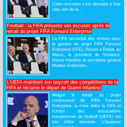
Cette rencontre s'est déroulée à huis
clos, loin de la...
Football : la FIFA présente ses excuses après le
retrait du projet FIFA Forward Enterprise
La FIFA reconnaît des erreurs dans
la gestion du projet FIFA Forward
Enterprise (FFE). Réunis à Rabat, au
Maroc, le président de l'instance,
Gianni Infantino, le secrétaire général
Mattias Grafström...
L'UEFA maintient son boycott des compétitions de la
FIFA et réclame le départ de Gianni Infantino
Malgré le retrait du projet
controversé de FIFA Forward
Enterprise, la crise entre la FIFA et
l'Union des associations
européennes de football (UEFA) est
loin d'être terminée. L'instance