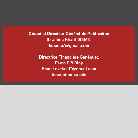
Gérant et Directeur Général de Publication
Ibrahima Khalil DIEME,
kdieme7@gmail.com
Directrice Financière Générale:.
Fanta Fifi Diop
Email: exclusif7@gmail.com
Inscription au site