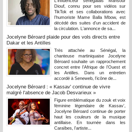
L'influenceur sénégalais Mansour
Diouf, connu pour ses vidéos sur
TikTok et ses collaborations avec
l'humoriste Mame Balla Mbow, est
décédé des suites d'un accident de
la circulation. L'annonce de sa...
Jocelyne Béroard plaide pour des vols directs entre
Dakar et les Antilles
Très attachée au Sénégal, la
chanteuse martiniquaise Jocelyne
Béroard souhaite un rapprochement
concret entre l'Afrique de l'Ouest et
les Antilles. Dans un entretien
accordé à Seneweb, l'icône de...
Jocelyne Béroard : « Kassav' continue de vivre
malgré l'absence de Jacob Desvarieux »
Figure emblématique du zouk et voix
féminine légendaire de Kassav',
Jocelyne Béroard continue de porter
haut les couleurs de la musique
antillaise. En tournée dans les
Caraïbes, l'artiste...