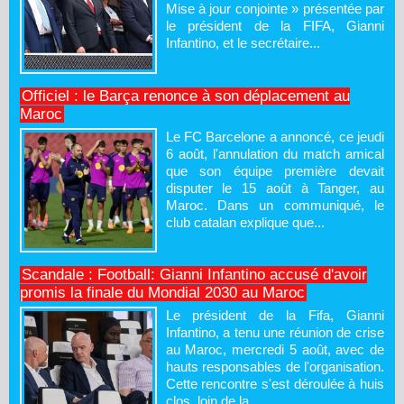
Mise à jour conjointe » présentée par
le président de la FIFA, Gianni
Infantino, et le secrétaire...
Officiel : le Barça renonce à son déplacement au
Maroc
Le FC Barcelone a annoncé, ce jeudi
6 août, l'annulation du match amical
que son équipe première devait
disputer le 15 août à Tanger, au
Maroc. Dans un communiqué, le
club catalan explique que...
Scandale : Football: Gianni Infantino accusé d'avoir
promis la finale du Mondial 2030 au Maroc
Le président de la Fifa, Gianni
Infantino, a tenu une réunion de crise
au Maroc, mercredi 5 août, avec de
hauts responsables de l'organisation.
Cette rencontre s'est déroulée à huis
clos, loin de la...