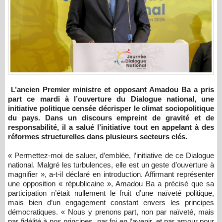
L’ancien Premier ministre et opposant Amadou Ba a pris
part ce mardi à l’ouverture du Dialogue national, une
initiative politique censée décrisper le climat sociopolitique
du pays. Dans un discours empreint de gravité et de
responsabilité, il a salué l’initiative tout en appelant à des
réformes structurelles dans plusieurs secteurs clés.
« Permettez-moi de saluer, d’emblée, l’initiative de ce Dialogue
national. Malgré les turbulences, elle est un geste d’ouverture à
magnifier », a-t-il déclaré en introduction. Affirmant représenter
une opposition « républicaine », Amadou Ba a précisé que sa
participation n’était nullement le fruit d’une naïveté politique,
mais bien d’un engagement constant envers les principes
démocratiques. « Nous y prenons part, non par naïveté, mais
par fidélité à nos principes, par foi en l’avenir, et par amour pour