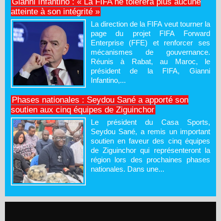
Gianni Infantino : « La FIFA ne tolérera plus aucune
atteinte à son intégrité »
La direction de la FIFA veut tourner la
page du projet FIFA Forward
Enterprise (FFE) et renforcer ses
mécanismes de gouvernance.
Réunis à Rabat, au Maroc, le
président de la FIFA, Gianni
Infantino,...
Phases nationales : Seydou Sané a apporté son
soutien aux cinq équipes de Ziguinchor
Le président du Casa Sports,
Seydou Sané, a remis un important
soutien en faveur des cinq équipes
de Ziguinchor qui représenteront la
région lors des prochaines phases
nationales. Dans une...