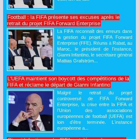
Football : la FIFA présente ses excuses après le
retrait du projet FIFA Forward Enterprise
La FIFA reconnaît des erreurs dans
la gestion du projet FIFA Forward
Enterprise (FFE). Réunis à Rabat, au
Maroc, le président de l'instance,
Gianni Infantino, le secrétaire général
Mattias Grafström...
L'UEFA maintient son boycott des compétitions de la
FIFA et réclame le départ de Gianni Infantino
Malgré le retrait du projet
controversé de FIFA Forward
Enterprise, la crise entre la FIFA et
l'Union des associations
européennes de football (UEFA) est
loin d'être terminée. L'instance
européenne a...