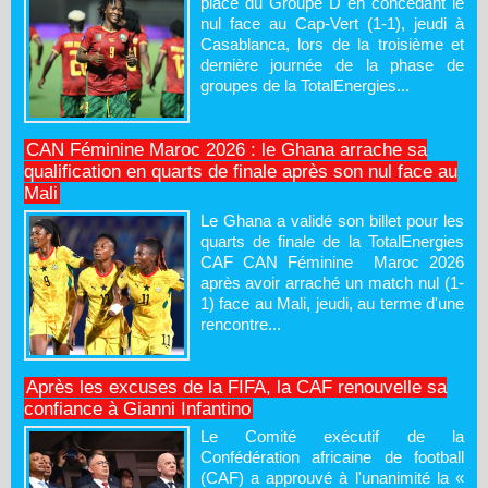
place du Groupe D en concédant le
nul face au Cap-Vert (1-1), jeudi à
Casablanca, lors de la troisième et
dernière journée de la phase de
groupes de la TotalEnergies...
CAN Féminine Maroc 2026 : le Ghana arrache sa
qualification en quarts de finale après son nul face au
Mali
Le Ghana a validé son billet pour les
quarts de finale de la TotalEnergies
CAF CAN Féminine Maroc 2026
après avoir arraché un match nul (1-
1) face au Mali, jeudi, au terme d'une
rencontre...
Après les excuses de la FIFA, la CAF renouvelle sa
confiance à Gianni Infantino
Le Comité exécutif de la
Confédération africaine de football
(CAF) a approuvé à l'unanimité la «