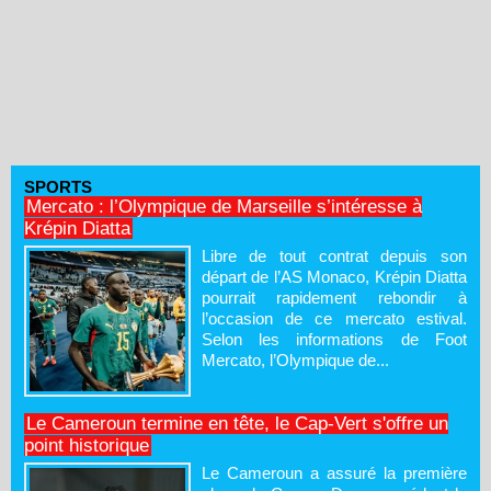
SPORTS
Mercato : l’Olympique de Marseille s’intéresse à
Krépin Diatta
Libre de tout contrat depuis son
départ de l’AS Monaco, Krépin Diatta
pourrait rapidement rebondir à
l’occasion de ce mercato estival.
Selon les informations de Foot
Mercato, l’Olympique de...
Le Cameroun termine en tête, le Cap-Vert s'offre un
point historique
Le Cameroun a assuré la première