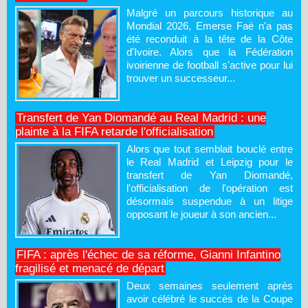
Malgré un parcours historique au
Mondial 2026, Emerse Faé n'a pas
été reconduit à la tête de la Côte
d'Ivoire. Alors que la Fédération
ivoirienne de football s'active pour lui
trouver un successeur...
Transfert de Yan Diomandé au Real Madrid : une
plainte à la FIFA retarde l'officialisation
Alors que tout semblait bouclé entre
le Real Madrid et Leipzig pour le
transfert de Yan Diomandé,
l'officialisation de l'opération est
désormais suspendue à un litige
opposant le joueur à son ancien...
FIFA : après l'échec de sa réforme, Gianni Infantino
fragilisé et menacé de départ
Deux semaines seulement après
avoir célébré le succès de la Coupe