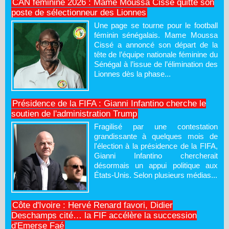
CAN féminine 2026 : Mame Moussa Cissé quitte son
poste de sélectionneur des Lionnes
Une page se tourne pour le football
féminin sénégalais. Mame Moussa
Cissé a annoncé son départ de la
tête de l’équipe nationale féminine du
Sénégal à l’issue de l’élimination des
Lionnes dès la phase...
Présidence de la FIFA : Gianni Infantino cherche le
soutien de l'administration Trump
Fragilisé par une contestation
grandissante à quelques mois de
l'élection à la présidence de la FIFA,
Gianni Infantino chercherait
désormais un appui politique aux
États-Unis. Selon plusieurs médias...
Côte d'Ivoire : Hervé Renard favori, Didier
Deschamps cité… la FIF accélère la succession
d'Emerse Faé