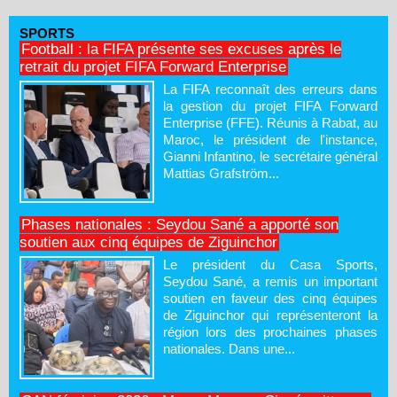
SPORTS
Football : la FIFA présente ses excuses après le
retrait du projet FIFA Forward Enterprise
La FIFA reconnaît des erreurs dans
la gestion du projet FIFA Forward
Enterprise (FFE). Réunis à Rabat, au
Maroc, le président de l'instance,
Gianni Infantino, le secrétaire général
Mattias Grafström...
Phases nationales : Seydou Sané a apporté son
soutien aux cinq équipes de Ziguinchor
Le président du Casa Sports,
Seydou Sané, a remis un important
soutien en faveur des cinq équipes
de Ziguinchor qui représenteront la
région lors des prochaines phases
nationales. Dans une...