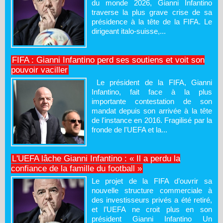
du monde 2026, Gianni Infantino
traverse la plus grave crise de sa
présidence à la tête de la FIFA. Le
dirigeant italo-suisse,...
FIFA : Gianni Infantino perd ses soutiens et voit son
pouvoir vaciller
Le président de la FIFA, Gianni
Infantino, fait face à la plus
importante contestation de son
mandat depuis son arrivée à la tête
de l'instance en 2016. Fragilisé par la
fronde de l'UEFA et la...
L'UEFA lâche Gianni Infantino : « Il a perdu la
confiance de la famille du football »
Le projet de la FIFA d’ouvrir sa
nouvelle structure commerciale à
des investisseurs privés a été retiré,
et l’UEFA ne croit plus en son
président Gianni Infantino Un