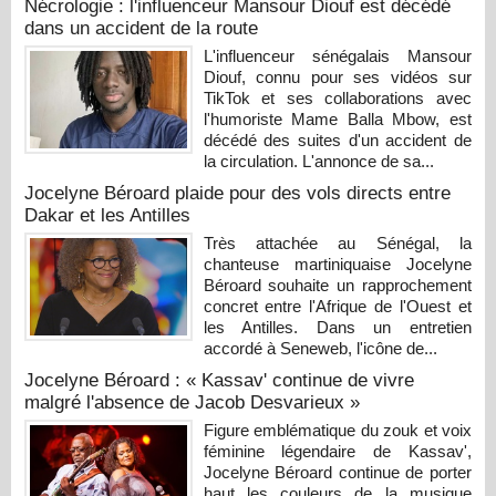
Nécrologie : l'influenceur Mansour Diouf est décédé
dans un accident de la route
L'influenceur sénégalais Mansour
Diouf, connu pour ses vidéos sur
TikTok et ses collaborations avec
l'humoriste Mame Balla Mbow, est
décédé des suites d'un accident de
la circulation. L'annonce de sa...
Jocelyne Béroard plaide pour des vols directs entre
Dakar et les Antilles
Très attachée au Sénégal, la
chanteuse martiniquaise Jocelyne
Béroard souhaite un rapprochement
concret entre l'Afrique de l'Ouest et
les Antilles. Dans un entretien
accordé à Seneweb, l'icône de...
Jocelyne Béroard : « Kassav' continue de vivre
malgré l'absence de Jacob Desvarieux »
Figure emblématique du zouk et voix
féminine légendaire de Kassav',
Jocelyne Béroard continue de porter
haut les couleurs de la musique