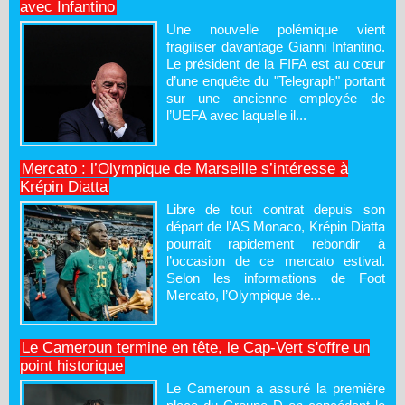
avec Infantino
Une nouvelle polémique vient
fragiliser davantage Gianni Infantino.
Le président de la FIFA est au cœur
d’une enquête du "Telegraph" portant
sur une ancienne employée de
l’UEFA avec laquelle il...
Mercato : l’Olympique de Marseille s’intéresse à
Krépin Diatta
Libre de tout contrat depuis son
départ de l’AS Monaco, Krépin Diatta
pourrait rapidement rebondir à
l’occasion de ce mercato estival.
Selon les informations de Foot
Mercato, l’Olympique de...
Le Cameroun termine en tête, le Cap-Vert s'offre un
point historique
Le Cameroun a assuré la première