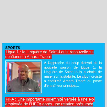
SPORTS
Ligue 1 : la Linguère de Saint-Louis renouvelle sa
confiance à Amara Traoré
À l’approche du coup d’envoi de la
nouvelle saison de Ligue 1, la
Linguère de Saint-Louis a choisi de
miser sur la stabilité. Le club nordiste
a confirmé Amara Traoré au poste
d’entraîneur principal...
FIFA : Une importante indemnité versée à une ex-
employée de l’UEFA après une relation présumée