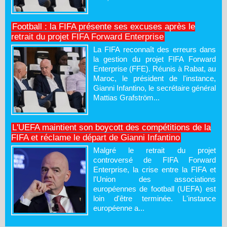
Football : la FIFA présente ses excuses après le
retrait du projet FIFA Forward Enterprise
La FIFA reconnaît des erreurs dans
la gestion du projet FIFA Forward
Enterprise (FFE). Réunis à Rabat, au
Maroc, le président de l'instance,
Gianni Infantino, le secrétaire général
Mattias Grafström...
L'UEFA maintient son boycott des compétitions de la
FIFA et réclame le départ de Gianni Infantino
Malgré le retrait du projet
controversé de FIFA Forward
Enterprise, la crise entre la FIFA et
l'Union des associations
européennes de football (UEFA) est
loin d'être terminée. L'instance
européenne a...