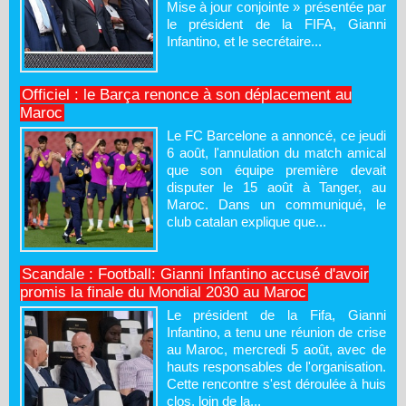
Mise à jour conjointe » présentée par
le président de la FIFA, Gianni
Infantino, et le secrétaire...
Officiel : le Barça renonce à son déplacement au
Maroc
Le FC Barcelone a annoncé, ce jeudi
6 août, l'annulation du match amical
que son équipe première devait
disputer le 15 août à Tanger, au
Maroc. Dans un communiqué, le
club catalan explique que...
Scandale : Football: Gianni Infantino accusé d'avoir
promis la finale du Mondial 2030 au Maroc
Le président de la Fifa, Gianni
Infantino, a tenu une réunion de crise
au Maroc, mercredi 5 août, avec de
hauts responsables de l'organisation.
Cette rencontre s'est déroulée à huis
clos, loin de la...