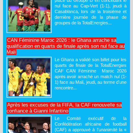
place du Groupe D en concédant le
nul face au Cap-Vert (1-1), jeudi à
Casablanca, lors de la troisième et
dernière journée de la phase de
groupes de la TotalEnergies...
CAN Féminine Maroc 2026 : le Ghana arrache sa
qualification en quarts de finale après son nul face au
Mali
Le Ghana a validé son billet pour les
quarts de finale de la TotalEnergies
CAF CAN Féminine Maroc 2026
après avoir arraché un match nul (1-
1) face au Mali, jeudi, au terme d'une
rencontre...
Après les excuses de la FIFA, la CAF renouvelle sa
confiance à Gianni Infantino
Le Comité exécutif de la
Confédération africaine de football
(CAF) a approuvé à l'unanimité la «