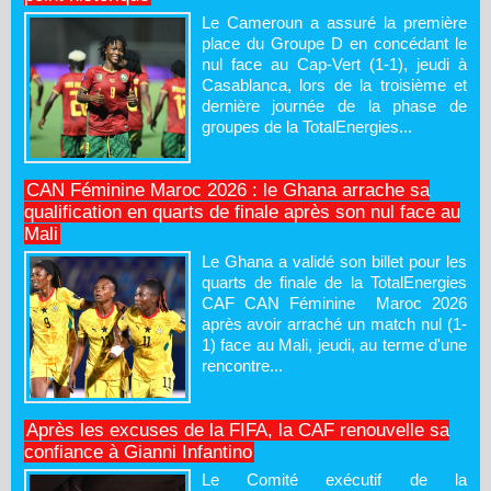
Le Cameroun a assuré la première
place du Groupe D en concédant le
nul face au Cap-Vert (1-1), jeudi à
Casablanca, lors de la troisième et
dernière journée de la phase de
groupes de la TotalEnergies...
CAN Féminine Maroc 2026 : le Ghana arrache sa
qualification en quarts de finale après son nul face au
Mali
Le Ghana a validé son billet pour les
quarts de finale de la TotalEnergies
CAF CAN Féminine Maroc 2026
après avoir arraché un match nul (1-
1) face au Mali, jeudi, au terme d'une
rencontre...
Après les excuses de la FIFA, la CAF renouvelle sa
confiance à Gianni Infantino
Le Comité exécutif de la