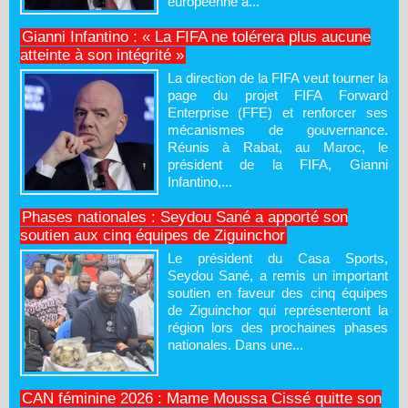
européenne a...
Gianni Infantino : « La FIFA ne tolérera plus aucune
atteinte à son intégrité »
La direction de la FIFA veut tourner la
page du projet FIFA Forward
Enterprise (FFE) et renforcer ses
mécanismes de gouvernance.
Réunis à Rabat, au Maroc, le
président de la FIFA, Gianni
Infantino,...
Phases nationales : Seydou Sané a apporté son
soutien aux cinq équipes de Ziguinchor
Le président du Casa Sports,
Seydou Sané, a remis un important
soutien en faveur des cinq équipes
de Ziguinchor qui représenteront la
région lors des prochaines phases
nationales. Dans une...
CAN féminine 2026 : Mame Moussa Cissé quitte son