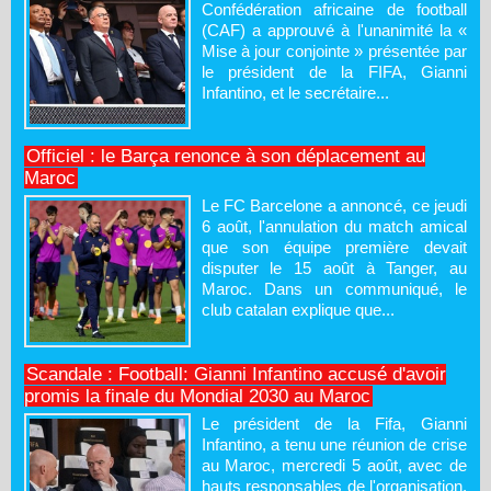
Confédération africaine de football
(CAF) a approuvé à l'unanimité la «
Mise à jour conjointe » présentée par
le président de la FIFA, Gianni
Infantino, et le secrétaire...
Officiel : le Barça renonce à son déplacement au
Maroc
Le FC Barcelone a annoncé, ce jeudi
6 août, l'annulation du match amical
que son équipe première devait
disputer le 15 août à Tanger, au
Maroc. Dans un communiqué, le
club catalan explique que...
Scandale : Football: Gianni Infantino accusé d'avoir
promis la finale du Mondial 2030 au Maroc
Le président de la Fifa, Gianni
Infantino, a tenu une réunion de crise
au Maroc, mercredi 5 août, avec de
hauts responsables de l'organisation.