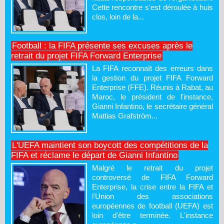
Cette rencontre s'est déroulée à huis
clos, loin de la...
Football : la FIFA présente ses excuses après le
retrait du projet FIFA Forward Enterprise
La FIFA reconnaît des erreurs dans
la gestion du projet FIFA Forward
Enterprise (FFE). Réunis à Rabat, au
Maroc, le président de l'instance,
Gianni Infantino, le secrétaire général
Mattias Grafström...
L'UEFA maintient son boycott des compétitions de la
FIFA et réclame le départ de Gianni Infantino
Malgré le retrait du projet
controversé de FIFA Forward
Enterprise, la crise entre la FIFA et
l'Union des associations
européennes de football (UEFA) est
loin d'être terminée. L'instance