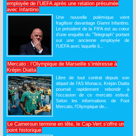
employée de l’UEFA après une relation présumée
avec Infantino
Une nouvelle polémique vient
fragiliser davantage Gianni Infantino.
Le président de la FIFA est au cœur
d’une enquête du "Telegraph" portant
sur une ancienne employée de
l’UEFA avec laquelle il...
Mercato : l’Olympique de Marseille s’intéresse à
Krépin Diatta
Libre de tout contrat depuis son
départ de l’AS Monaco, Krépin Diatta
pourrait rapidement rebondir à
l’occasion de ce mercato estival.
Selon les informations de Foot
Mercato, l’Olympique de...
Le Cameroun termine en tête, le Cap-Vert s'offre un
point historique