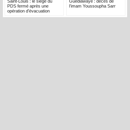
Saint-Louis : le siège du
Guédiawaye : décès de
PDS fermé après une
l’imam Youssoupha Sarr
opération d’évacuation