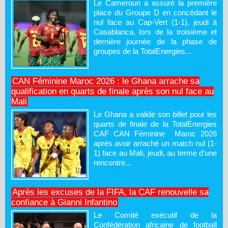
Le Cameroun a assuré la première
place du Groupe D en concédant le
nul face au Cap-Vert (1-1), jeudi à
Casablanca, lors de la troisième et
dernière journée de la phase de
groupes de la TotalEnergies...
CAN Féminine Maroc 2026 : le Ghana arrache sa
qualification en quarts de finale après son nul face au
Mali
Le Ghana a validé son billet pour les
quarts de finale de la TotalEnergies
CAF CAN Féminine Maroc 2026
après avoir arraché un match nul (1-
1) face au Mali, jeudi, au terme d'une
rencontre...
Après les excuses de la FIFA, la CAF renouvelle sa
confiance à Gianni Infantino
Le Comité exécutif de la
Confédération africaine de football