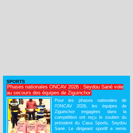
SPORTS
Phases nationales ONCAV 2026 : Seydou Sané vole
au secours des équipes de Ziguinchor
Pour les phases nationales de
l’ONCAV 2026, les équipes de
Ziguinchor engagées dans la
compétition ont reçu le soutien du
président du Casa Sports, Seydou
Sané. Le dirigeant sportif a remis