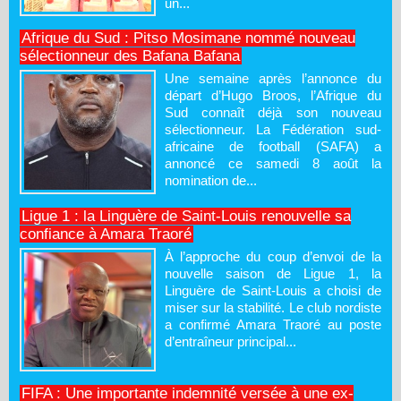
un...
Afrique du Sud : Pitso Mosimane nommé nouveau
sélectionneur des Bafana Bafana
Une semaine après l’annonce du
départ d’Hugo Broos, l’Afrique du
Sud connaît déjà son nouveau
sélectionneur. La Fédération sud-
africaine de football (SAFA) a
annoncé ce samedi 8 août la
nomination de...
Ligue 1 : la Linguère de Saint-Louis renouvelle sa
confiance à Amara Traoré
À l’approche du coup d’envoi de la
nouvelle saison de Ligue 1, la
Linguère de Saint-Louis a choisi de
miser sur la stabilité. Le club nordiste
a confirmé Amara Traoré au poste
d’entraîneur principal...
FIFA : Une importante indemnité versée à une ex-