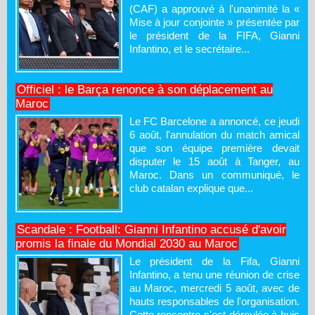
(CAF) a approuvé à l'unanimité la «
Mise à jour conjointe » présentée par
le président de la FIFA, Gianni
Infantino, et le secrétaire...
Officiel : le Barça renonce à son déplacement au
Maroc
Le FC Barcelone a annoncé, ce jeudi
6 août, l'annulation du match amical
que son équipe première devait
disputer le 15 août à Tanger, au
Maroc. Dans un communiqué, le
club catalan explique que...
Scandale : Football: Gianni Infantino accusé d'avoir
promis la finale du Mondial 2030 au Maroc
Le président de la Fifa, Gianni
Infantino, a tenu une réunion de crise
au Maroc, mercredi 5 août, avec de
hauts responsables de l'organisation.
Cette rencontre s'est déroulée à huis