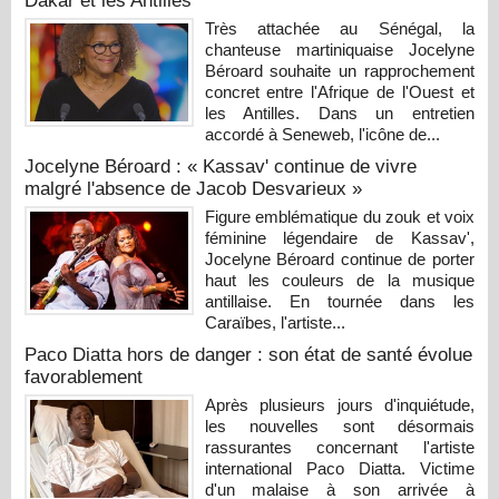
Dakar et les Antilles
Très attachée au Sénégal, la
chanteuse martiniquaise Jocelyne
Béroard souhaite un rapprochement
concret entre l'Afrique de l'Ouest et
les Antilles. Dans un entretien
accordé à Seneweb, l'icône de...
Jocelyne Béroard : « Kassav' continue de vivre
malgré l'absence de Jacob Desvarieux »
Figure emblématique du zouk et voix
féminine légendaire de Kassav',
Jocelyne Béroard continue de porter
haut les couleurs de la musique
antillaise. En tournée dans les
Caraïbes, l'artiste...
Paco Diatta hors de danger : son état de santé évolue
favorablement
Après plusieurs jours d'inquiétude,
les nouvelles sont désormais
rassurantes concernant l'artiste
international Paco Diatta. Victime
d'un malaise à son arrivée à