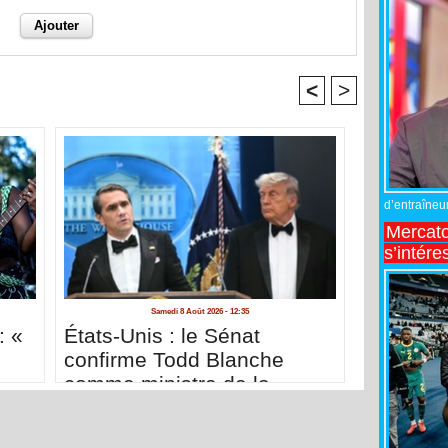
<
>
d’entraîneur
Mercato
s’intére
Samedi 8 Août 2026 - 12:35
: «
États-Unis : le Sénat
confirme Todd Blanche
comme ministre de la
Justice de Trump