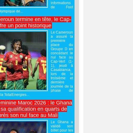
informations
de Foot
Olympique de...
roun termine en tête, le Cap-
ffre un point historique
Le Cameroun
a assuré la
première
place du
Groupe D en
concédant le
nul face au
Cap-Vert (1-
1), jeudi à
Casablanca,
lors de la
troisième et
dernière
journée de la
phase de
la TotalEnergies...
minine Maroc 2026 : le Ghana
sa qualification en quarts de
près son nul face au Mali
Le Ghana a
validé son
billet pour les