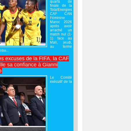
quarts de
finale de la
TotalEnergies
CAF CAN
Féminine
Maroc 2026
après avoir
arraché un
match nul (1-
1) face au
Mali, jeudi,
au terme
tre...
es excuses de la FIFA, la CAF
lle sa confiance à Gianni
o
Le Comité
exécutif de la