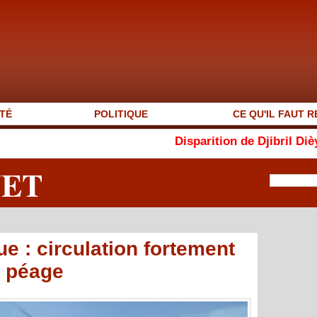
TÉ
POLITIQUE
CE QU'IL FAUT R
Disparition de Djibril Dièye : « AutoM
NET
e : circulation fortement
e péage