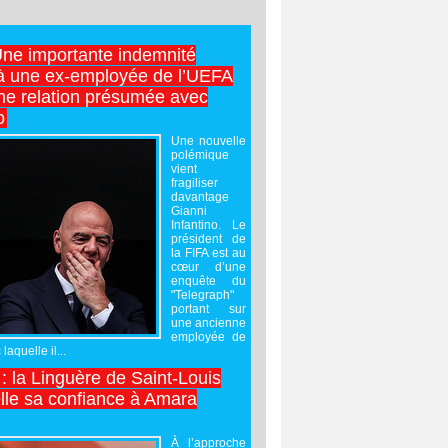
Une importante indemnité
à une ex-employée de l’UEFA
ne relation présumée avec
o
Une nouvelle
polémique
vient
fragiliser
davantage
Gianni
Infantino. Le
président de
la FIFA est au
cœur d’une
enquête du
"Telegraph"
portant sur
une ancienne
employée de
laquelle il...
 : la Linguère de Saint-Louis
lle sa confiance à Amara
À l’approche