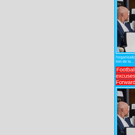
l'organisati
loin de la...
Footbal
excuses 
Forward