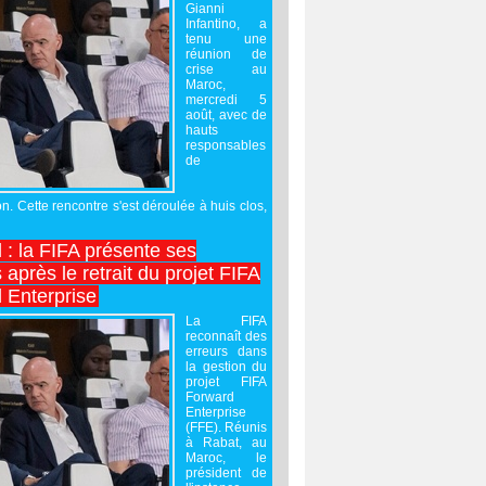
Gianni
Infantino, a
tenu une
réunion de
crise au
Maroc,
mercredi 5
août, avec de
hauts
responsables
de
on. Cette rencontre s'est déroulée à huis clos,
l : la FIFA présente ses
après le retrait du projet FIFA
 Enterprise
La FIFA
reconnaît des
erreurs dans
la gestion du
projet FIFA
Forward
Enterprise
(FFE). Réunis
à Rabat, au
Maroc, le
président de