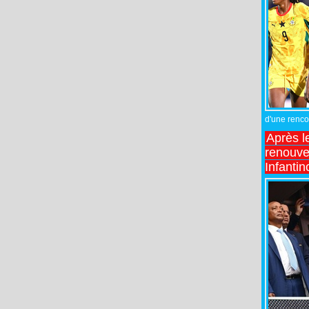
d'une rencon
Après l
renouve
Infantin