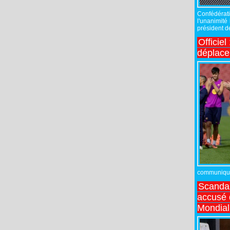
Confédérati
l'unanimité
président de
Officiel
déplac
communiqué,
Scandal
accusé d
Mondial