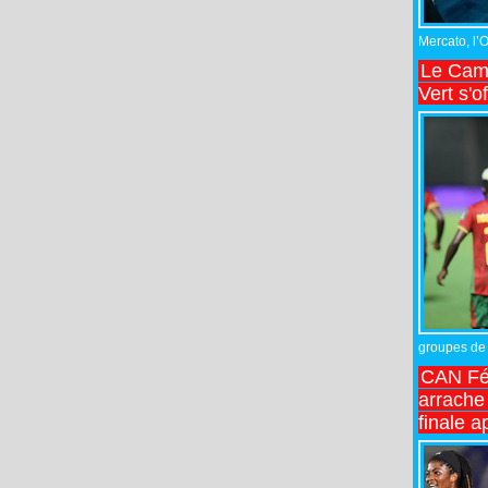
Mercato, l’
Le Came
Vert s'o
groupes de 
CAN Fé
arrache 
finale a