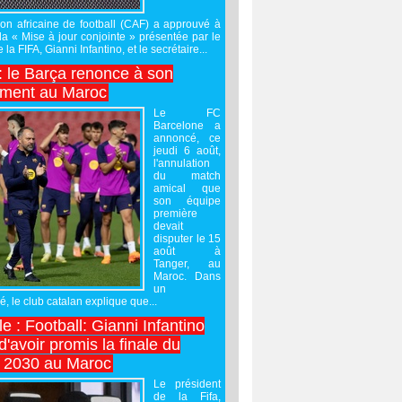
on africaine de football (CAF) a approuvé à
 la « Mise à jour conjointe » présentée par le
 la FIFA, Gianni Infantino, et le secrétaire...
 : le Barça renonce à son
ement au Maroc
Le FC
Barcelone a
annoncé, ce
jeudi 6 août,
l'annulation
du match
amical que
son équipe
première
devait
disputer le 15
août à
Tanger, au
Maroc. Dans
un
 le club catalan explique que...
e : Football: Gianni Infantino
'avoir promis la finale du
 2030 au Maroc
Le président
de la Fifa,