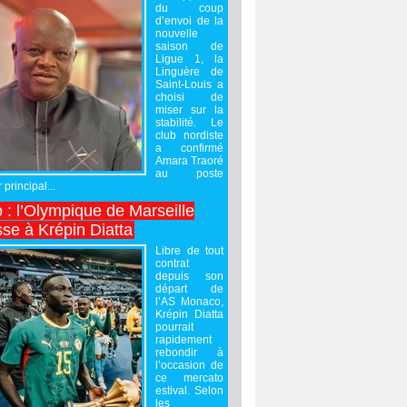
du coup
d’envoi de la
nouvelle
saison de
Ligue 1, la
Linguère de
Saint-Louis a
choisi de
miser sur la
stabilité. Le
club nordiste
a confirmé
Amara Traoré
au poste
 principal...
 : l’Olympique de Marseille
sse à Krépin Diatta
Libre de tout
contrat
depuis son
départ de
l’AS Monaco,
Krépin Diatta
pourrait
rapidement
rebondir à
l’occasion de
ce mercato
estival. Selon
les