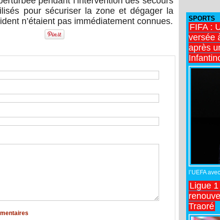
 perturbée pendant l’intervention des secours
ilisés pour sécuriser la zone et dégager la
SPORTS
ident n’étaient pas immédiatement connues.
FIFA : 
versée 
après u
Infantin
l’UEFA avec 
Ligue 1
renouve
Traoré
mmentaires