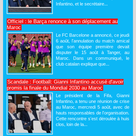
Infantino, et le secrétaire...
Officiel : le Barça renonce à son déplacement au
Maroc
Le FC Barcelone a annoncé, ce jeudi
6 août, l'annulation du match amical
que son équipe première devait
disputer le 15 août à Tanger, au
Maroc. Dans un communiqué, le
club catalan explique que...
Scandale : Football: Gianni Infantino accusé d'avoir
promis la finale du Mondial 2030 au Maroc
Le président de la Fifa, Gianni
Infantino, a tenu une réunion de crise
au Maroc, mercredi 5 août, avec de
hauts responsables de l'organisation.
Cette rencontre s'est déroulée à huis
clos, loin de la...