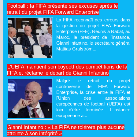
Football : la FIFA présente ses excuses après le
retrait du projet FIFA Forward Enterprise
La FIFA reconnaît des erreurs dans
la gestion du projet FIFA Forward
Enterprise (FFE). Réunis à Rabat, au
Maroc, le président de l'instance,
Gianni Infantino, le secrétaire général
Mattias Grafström...
L'UEFA maintient son boycott des compétitions de la
FIFA et réclame le départ de Gianni Infantino
Malgré le retrait du projet
controversé de FIFA Forward
Enterprise, la crise entre la FIFA et
l'Union des associations
européennes de football (UEFA) est
loin d'être terminée. L'instance
européenne a...
Gianni Infantino : « La FIFA ne tolérera plus aucune
atteinte à son intégrité »