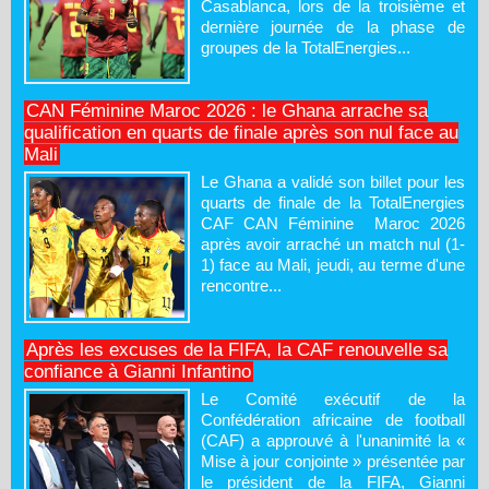
Casablanca, lors de la troisième et
dernière journée de la phase de
groupes de la TotalEnergies...
CAN Féminine Maroc 2026 : le Ghana arrache sa
qualification en quarts de finale après son nul face au
Mali
Le Ghana a validé son billet pour les
quarts de finale de la TotalEnergies
CAF CAN Féminine Maroc 2026
après avoir arraché un match nul (1-
1) face au Mali, jeudi, au terme d'une
rencontre...
Après les excuses de la FIFA, la CAF renouvelle sa
confiance à Gianni Infantino
Le Comité exécutif de la
Confédération africaine de football
(CAF) a approuvé à l'unanimité la «
Mise à jour conjointe » présentée par
le président de la FIFA, Gianni