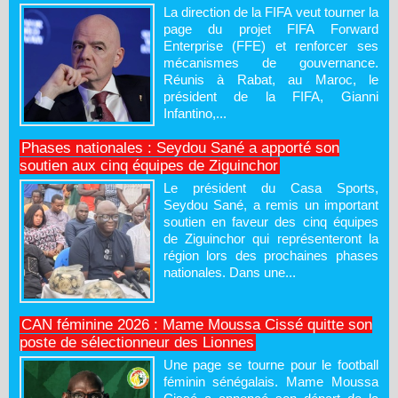
La direction de la FIFA veut tourner la
page du projet FIFA Forward
Enterprise (FFE) et renforcer ses
mécanismes de gouvernance.
Réunis à Rabat, au Maroc, le
président de la FIFA, Gianni
Infantino,...
Phases nationales : Seydou Sané a apporté son
soutien aux cinq équipes de Ziguinchor
Le président du Casa Sports,
Seydou Sané, a remis un important
soutien en faveur des cinq équipes
de Ziguinchor qui représenteront la
région lors des prochaines phases
nationales. Dans une...
CAN féminine 2026 : Mame Moussa Cissé quitte son
poste de sélectionneur des Lionnes
Une page se tourne pour le football
féminin sénégalais. Mame Moussa