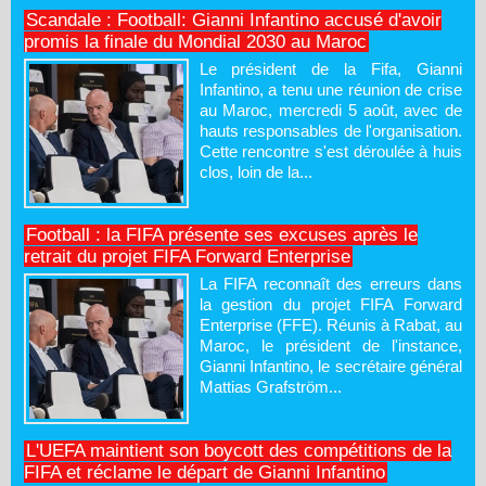
Scandale : Football: Gianni Infantino accusé d'avoir
promis la finale du Mondial 2030 au Maroc
Le président de la Fifa, Gianni
Infantino, a tenu une réunion de crise
au Maroc, mercredi 5 août, avec de
hauts responsables de l'organisation.
Cette rencontre s'est déroulée à huis
clos, loin de la...
Football : la FIFA présente ses excuses après le
retrait du projet FIFA Forward Enterprise
La FIFA reconnaît des erreurs dans
la gestion du projet FIFA Forward
Enterprise (FFE). Réunis à Rabat, au
Maroc, le président de l'instance,
Gianni Infantino, le secrétaire général
Mattias Grafström...
L'UEFA maintient son boycott des compétitions de la
FIFA et réclame le départ de Gianni Infantino