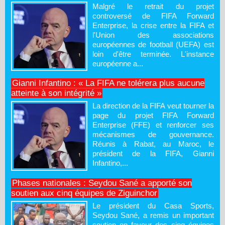
Malgré le retrait du projet
controversé de FIFA Forward
Enterprise, la crise entre la FIFA et
l'Union des associations
européennes de football (UEFA) est
loin d'être terminée. L'instance
européenne a...
Gianni Infantino : « La FIFA ne tolérera plus aucune
atteinte à son intégrité »
La direction de la FIFA veut tourner la
page du projet FIFA Forward
Enterprise (FFE) et renforcer ses
mécanismes de gouvernance.
Réunis à Rabat, au Maroc, le
président de la FIFA, Gianni
Infantino,...
Phases nationales : Seydou Sané a apporté son
soutien aux cinq équipes de Ziguinchor
Le président du Casa Sports,
Seydou Sané, a remis un important
soutien en faveur des cinq équipes