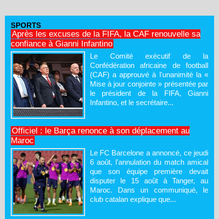
SPORTS
Après les excuses de la FIFA, la CAF renouvelle sa
confiance à Gianni Infantino
Le Comité exécutif de la
Confédération africaine de football
(CAF) a approuvé à l'unanimité la «
Mise à jour conjointe » présentée par
le président de la FIFA, Gianni
Infantino, et le secrétaire...
Officiel : le Barça renonce à son déplacement au
Maroc
Le FC Barcelone a annoncé, ce jeudi
6 août, l'annulation du match amical
que son équipe première devait
disputer le 15 août à Tanger, au
Maroc. Dans un communiqué, le
club catalan explique que...