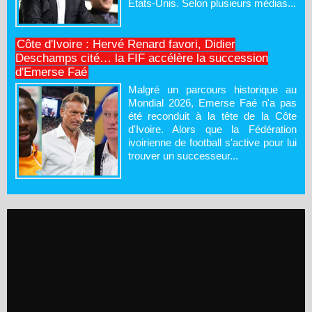
États-Unis. Selon plusieurs médias...
Côte d'Ivoire : Hervé Renard favori, Didier
Deschamps cité… la FIF accélère la succession
d'Emerse Faé
Malgré un parcours historique au
Mondial 2026, Emerse Faé n'a pas
été reconduit à la tête de la Côte
d'Ivoire. Alors que la Fédération
ivoirienne de football s'active pour lui
trouver un successeur...