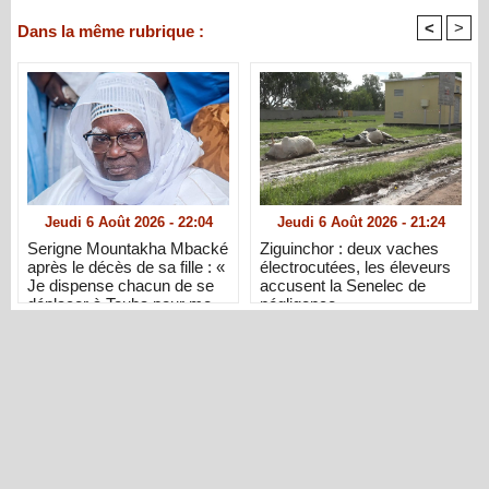
<
>
Dans la même rubrique :
Jeudi 6 Août 2026 - 22:04
Jeudi 6 Août 2026 - 21:24
Serigne Mountakha Mbacké
Ziguinchor : deux vaches
après le décès de sa fille : «
électrocutées, les éleveurs
Je dispense chacun de se
accusent la Senelec de
déplacer à Touba pour me
négligence
présenter ses condoléances
»