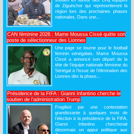
de Ziguinchor qui représenteront la
région lors des prochaines phases
nationales. Dans une...
CAN féminine 2026 : Mame Moussa Cissé quitte son
poste de sélectionneur des Lionnes
Une page se tourne pour le football
féminin sénégalais. Mame Moussa
Cissé a annoncé son départ de la
tête de l’équipe nationale féminine du
Sénégal à l’issue de l’élimination des
Lionnes dès la phase...
Présidence de la FIFA : Gianni Infantino cherche le
soutien de l'administration Trump
Fragilisé par une contestation
grandissante à quelques mois de
l'élection à la présidence de la FIFA,
Gianni Infantino chercherait
désormais un appui politique aux