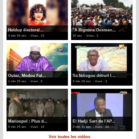
Holdup électoral...
"A Bignona Ousman...
3 min 56 sec
- Vues : 15
30 sec
- Vues : 3
Outaz, Modou Fal...
Sa Ndiogou détruit l...
1 min 26 sec
- Vues : 6
3 min 26 sec
- Vues : 3
Marioupol : Plus d...
El Hadji Sarr de l'AP...
5 min 25 sec
- Vues : 19
3 min 31 sec
- Vues : 44
Voir toutes les vidéos