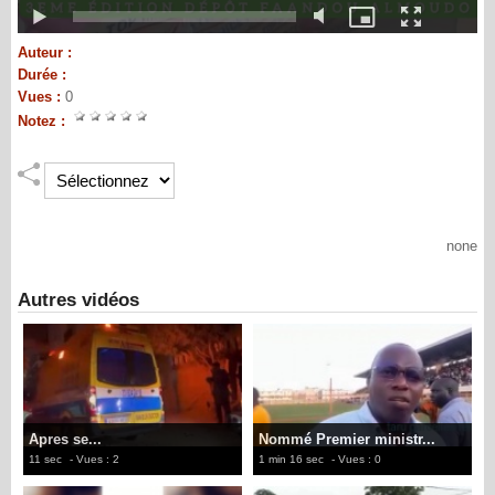
Auteur :
Durée :
Vues :
0
Notez :
none
Autres vidéos
Apres se...
Nommé Premier ministr...
11 sec
- Vues : 2
1 min 16 sec
- Vues : 0