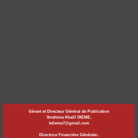
Gérant et Directeur Général de Publication
Ibrahima Khalil DIEME,
kdieme7@gmail.com
Directrice Financière Générale:.