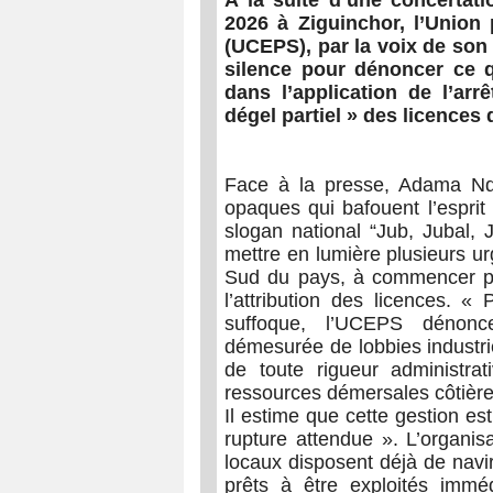
À la suite d’une concertat
2026 à Ziguinchor, l’
Union 
(UCEPS), par la voix de son
silence pour dénoncer ce qu
dans l’application de l’ar
dégel partiel » des licences
Face à la presse, Adama Nda
opaques qui bafouent l’esprit
slogan national “Jub, Jubal, J
mettre en lumière plusieurs u
Sud du pays, à commencer par
l’attribution des licences.
suffoque, l’UCEPS dénonce
démesurée de lobbies industri
de toute rigueur administrat
ressources démersales côtière
Il estime que cette gestion est
rupture attendue ». L’organis
locaux disposent déjà de navir
prêts à être exploités immé