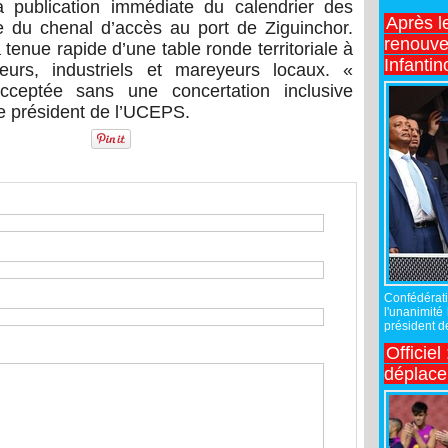
a publication immédiate du calendrier des
Après l
 du chenal d’accès au port de Ziguinchor.
renouve
 tenue rapide d’une table ronde territoriale à
Infantin
eurs, industriels et mareyeurs locaux. «
ceptée sans une concertation inclusive
le président de l’UCEPS.
Confédérati
l'unanimité
président de
Officiel
déplac