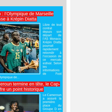
 : l’Olympique de Marseille
sse à Krépin Diatta
Libre de tout
contrat
depuis son
départ de
l’AS Monaco,
Krépin Diatta
pourrait
rapidement
rebondir à
l’occasion de
ce mercato
estival. Selon
les
informations
de Foot
Olympique de...
roun termine en tête, le Cap-
ffre un point historique
Le Cameroun
a assuré la
première
place du
Groupe D en