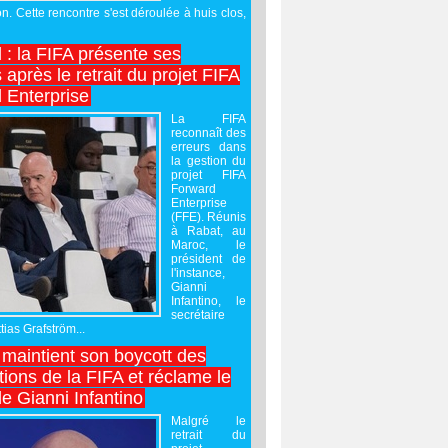
on. Cette rencontre s'est déroulée à huis clos,
l : la FIFA présente ses
après le retrait du projet FIFA
 Enterprise
La FIFA
reconnaît des
erreurs dans
la gestion du
projet FIFA
Forward
Enterprise
(FFE). Réunis
à Rabat, au
Maroc, le
président de
l'instance,
Gianni
Infantino, le
secrétaire
ias Grafström...
maintient son boycott des
ions de la FIFA et réclame le
e Gianni Infantino
Malgré le
retrait du