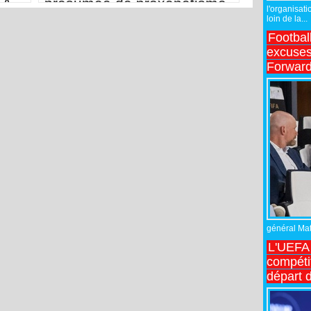
FA
présumée de proxénétisme
l'organisati
loin de la...
Footbal
excuses 
Forward
général Matt
L'UEFA 
compétit
départ d