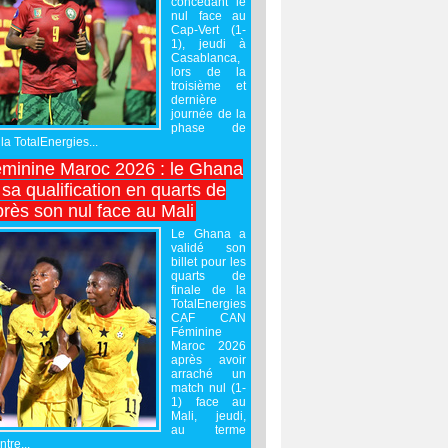
concédant le
nul face au
Cap-Vert (1-
1), jeudi à
Casablanca,
lors de la
troisième et
dernière
journée de la
phase de
la TotalEnergies...
minine Maroc 2026 : le Ghana
sa qualification en quarts de
près son nul face au Mali
Le Ghana a
validé son
billet pour les
quarts de
finale de la
TotalEnergies
CAF CAN
Féminine
Maroc 2026
après avoir
arraché un
match nul (1-
1) face au
Mali, jeudi,
au terme
tre...