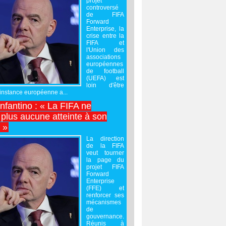
projet
controversé
de FIFA
Forward
Enterprise, la
crise entre la
FIFA et
l'Union des
associations
européennes
de football
(UEFA) est
loin d'être
'instance européenne a...
Infantino : « La FIFA ne
 plus aucune atteinte à son
é »
La direction
de la FIFA
veut tourner
la page du
projet FIFA
Forward
Enterprise
(FFE) et
renforcer ses
mécanismes
de
gouvernance.
Réunis à