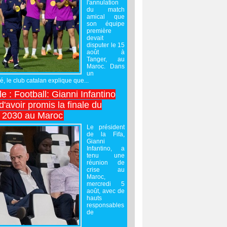
l'annulation
du match
amical que
son équipe
première
devait
disputer le 15
août à
Tanger, au
Maroc. Dans
un
 le club catalan explique que...
e : Football: Gianni Infantino
'avoir promis la finale du
 2030 au Maroc
Le président
de la Fifa,
Gianni
Infantino, a
tenu une
réunion de
crise au
Maroc,
mercredi 5
août, avec de
hauts
responsables
de