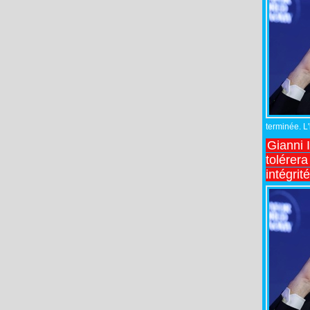
terminée. L
Gianni 
tolérera
intégrit