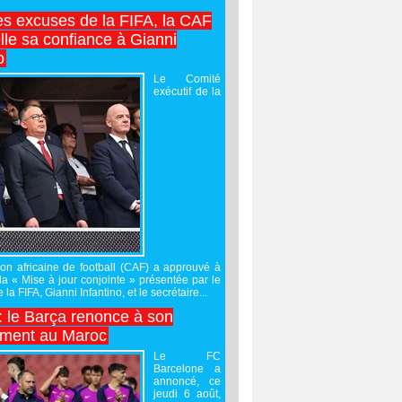
es excuses de la FIFA, la CAF
lle sa confiance à Gianni
o
Le Comité
exécutif de la
on africaine de football (CAF) a approuvé à
 la « Mise à jour conjointe » présentée par le
 la FIFA, Gianni Infantino, et le secrétaire...
 : le Barça renonce à son
ement au Maroc
Le FC
Barcelone a
annoncé, ce
jeudi 6 août,