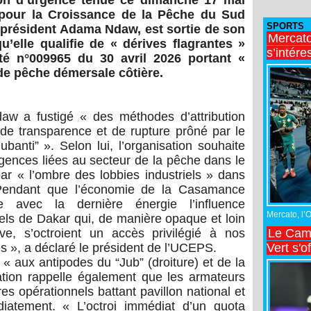
ion d’urgence tenue ce dimanche 17 mai
pour la Croissance de la Pêche du Sud
SPORTS
 président
Adama Ndaw
, est sortie de son
Mercato
’elle qualifie de « dérives flagrantes »
s’intére
rêté n°009965 du 30 avril 2026 portant «
 de pêche démersale côtière.
w a fustigé « des méthodes d’attribution
 de transparence et de rupture prôné par le
ubanti” ». Selon lui, l’organisation souhaite
rgences liées au secteur de la pêche dans le
 « l’ombre des lobbies industriels » dans
 « Pendant que l’économie de la Casamance
 avec la dernière énergie l’influence
Mercato, l’
els de Dakar qui, de manière opaque et loin
Le Came
ive, s’octroient un accès privilégié à nos
Vert s'o
s », a déclaré le président de l’UCEPS.
 « aux antipodes du “Jub” (droiture) et de la
ation rappelle également que les armateurs
es opérationnels battant pavillon national et
diatement. « L’octroi immédiat d’un quota