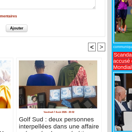
mmentaires
<
>
communiqué,
Scandal
accusé d
Mondial
Vendredi 7 Août 2026 - 20:02
Golf Sud : deux personnes
interpellées dans une affaire