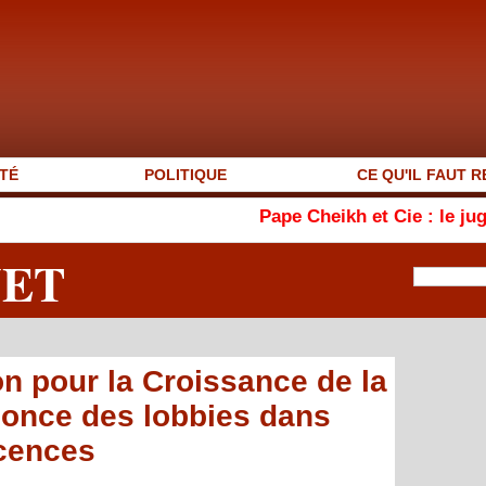
TÉ
POLITIQUE
CE QU'IL FAUT R
Pape Cheikh et Cie : le juge blanchit 28
NET
on pour la Croissance de la
once des lobbies dans
icences