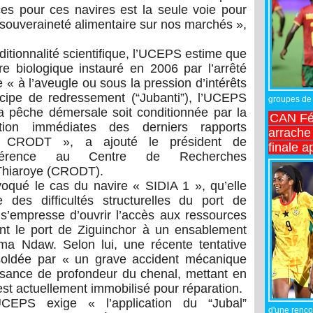
ces pour ces navires est la seule voie pour
la souveraineté alimentaire sur nos marchés »,
ditionnalité scientifique, l’UCEPS estime que
re biologique instauré en 2006 par l’arrêté
« à l’aveugle ou sous la pression d’intérêts
ncipe de redressement (“Jubanti”), l’UCEPS
groupes de 
a pêche démersale soit conditionnée par la
CAN Fé
ation immédiates des derniers rapports
arrache 
 du CRODT », a ajouté le président de
finale a
 référence au
Centre de Recherches
hiaroye
(CRODT).
oqué le cas du navire « SIDIA 1 », qu’elle
des difficultés structurelles du port de
n s’empresse d’ouvrir l’accès aux ressources
nt le port de Ziguinchor à un ensablement
a Ndaw. Selon lui, une récente tentative
 soldée par « un grave accident mécanique
fisance de profondeur du chenal, mettant en
st actuellement immobilisé pour réparation.
UCEPS exige « l’application du “Jubal”
d'une rencon