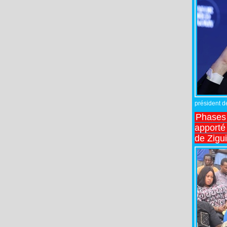
président de
Phases 
apporté
de Zigu