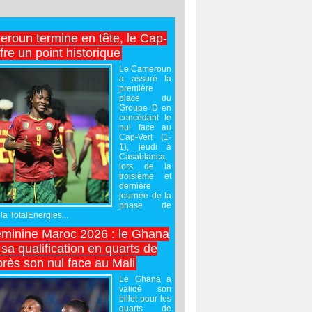
roun termine en tête, le Cap-
ffre un point historique
Le Cameroun
a assuré la
première
place du
Groupe D en
concédant le
nul face au
Cap-Vert (1-
1), jeudi à
Casablanca,
lors de la
troisième et
dernière
journée de la
phase de
la TotalEnergies...
minine Maroc 2026 : le Ghana
sa qualification en quarts de
près son nul face au Mali
Le Ghana a
validé son
billet pour les
quarts de