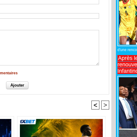
d'une rencon
Après l
renouve
Infantin
mmentaires
<
>