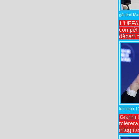
général Matt
L'UEFA 
compétit
départ d
terminée. L
Gianni 
tolérera
intégrit