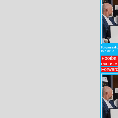
l'organisati
loin de la...
Footbal
excuses 
Forward