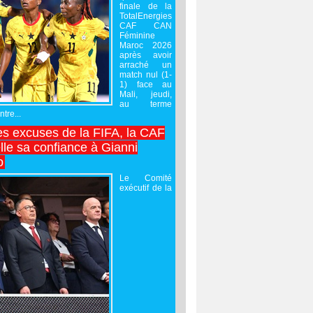
finale de la
TotalEnergies
CAF CAN
Féminine
Maroc 2026
après avoir
arraché un
match nul (1-
1) face au
Mali, jeudi,
au terme
tre...
es excuses de la FIFA, la CAF
lle sa confiance à Gianni
o
Le Comité
exécutif de la