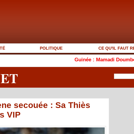
TÉ
POLITIQUE
CE QU'IL FAUT R
Guinée : Mamadi Doumbouya s'affiche 
NET
rène secouée : Sa Thiès
s VIP