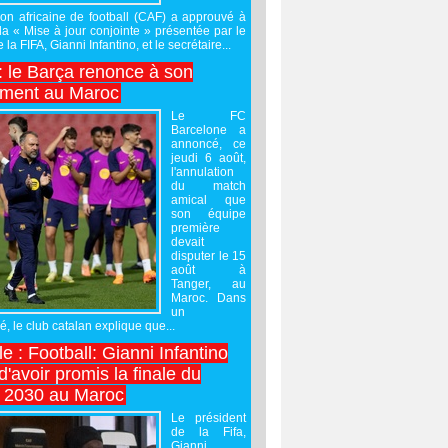
on africaine de football (CAF) a approuvé à
 la « Mise à jour conjointe » présentée par le
 la FIFA, Gianni Infantino, et le secrétaire...
 : le Barça renonce à son
ement au Maroc
Le FC
Barcelone a
annoncé, ce
jeudi 6 août,
l'annulation
du match
amical que
son équipe
première
devait
disputer le 15
août à
Tanger, au
Maroc. Dans
un
 le club catalan explique que...
e : Football: Gianni Infantino
'avoir promis la finale du
 2030 au Maroc
Le président
de la Fifa,
Gianni