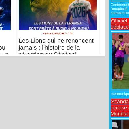
Confédérati
l'unanimité
président de
Officiel
déplac
Vendredi 29 Mai 2026 - 17:52
Les Lions qui ne renoncent
ou
jamais : l'histoire de la
e vs
sélection du Sénégal
communiqué,
Scandal
accusé d
Mondial