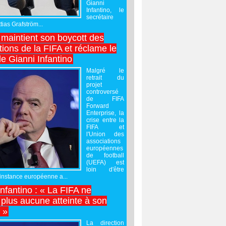
Gianni
Infantino, le
secrétaire
ias Grafström...
maintient son boycott des
ions de la FIFA et réclame le
e Gianni Infantino
Malgré le
retrait du
projet
controversé
de FIFA
Forward
Enterprise, la
crise entre la
FIFA et
l'Union des
associations
européennes
de football
(UEFA) est
loin d'être
'instance européenne a...
Infantino : « La FIFA ne
 plus aucune atteinte à son
é »
La direction