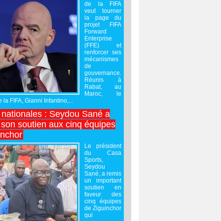
de la FIFA
veut tourner
la page du
projet FIFA
Forward
Enterprise
(FFE) et
renforcer ses
mécanismes
de
gouvernance.
Réunis à
Rabat, au
Maroc, le
 la FIFA, Gianni Infantino,...
nationales : Seydou Sané a
 son soutien aux cinq équipes
inchor
Le président
du Casa
Sports,
Seydou
Sané, a remis
un important
soutien en
faveur des
cinq équipes
de Ziguinchor
qui