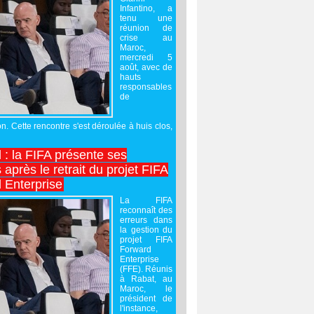
Infantino, a
tenu une
réunion de
crise au
Maroc,
mercredi 5
août, avec de
hauts
responsables
de
on. Cette rencontre s'est déroulée à huis clos,
l : la FIFA présente ses
après le retrait du projet FIFA
 Enterprise
La FIFA
reconnaît des
erreurs dans
la gestion du
projet FIFA
Forward
Enterprise
(FFE). Réunis
à Rabat, au
Maroc, le
président de
l'instance,