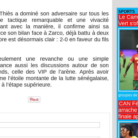
SPORTS
 Thiès a dominé son adversaire sur tous les
Le Came
ise tactique remarquable et une vivacité
Vert s'o
ant avec la manière, il confirme ainsi sa
ce son bilan face à Zarco, déjà battu à deux
re est désormais clair : 2-0 en faveur du fils
 seulement une revanche ou une simple
elance aussi les discussions autour de son
ds, celle des VIP de l’arène. Après avoir
 l’étoile montante de la lutte sénégalaise,
à l’étape supérieure.
groupes de 
CAN Fé
arrache 
finale a