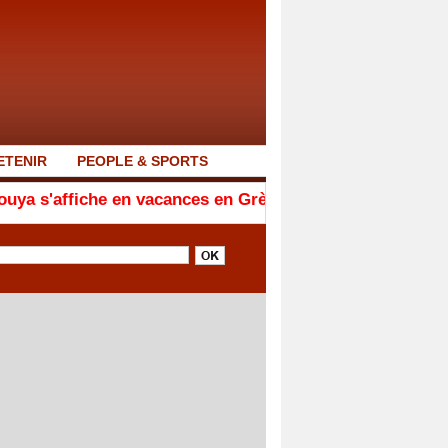
ETENIR
PEOPLE & SPORTS
en vacances en Grèce et balaie les rumeurs sur son éta