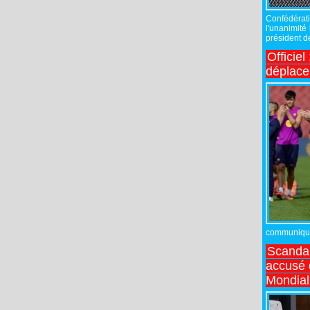
Confédérati
l'unanimité
président de
Officiel
déplac
communiqué,
Scandal
accusé d
Mondial