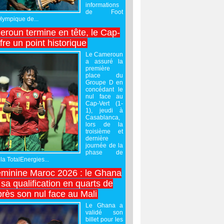
informations
de Foot
Olympique de...
roun termine en tête, le Cap-
ffre un point historique
Le Cameroun
a assuré la
première
place du
Groupe D en
concédant le
nul face au
Cap-Vert (1-
1), jeudi à
Casablanca,
lors de la
troisième et
dernière
journée de la
phase de
la TotalEnergies...
minine Maroc 2026 : le Ghana
sa qualification en quarts de
près son nul face au Mali
Le Ghana a
validé son
billet pour les