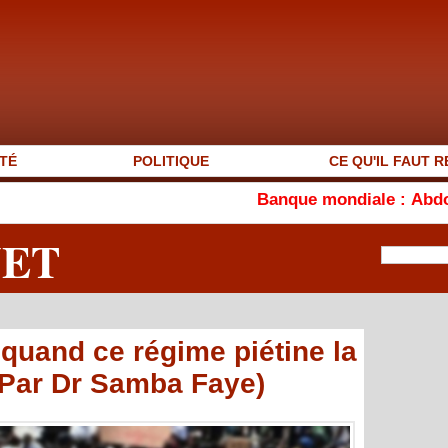
TÉ
POLITIQUE
CE QU'IL FAUT R
Banque mondiale : Abdou Khadre Diokh
NET
 quand ce régime piétine la
 Par Dr Samba Faye)