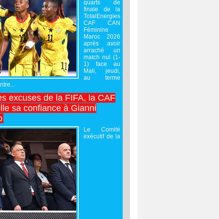
quarts de
finale de la
TotalEnergies
CAF CAN
Féminine
Maroc 2026
après avoir
arraché un
match nul (1-
1) face au
Mali, jeudi,
au terme
tre...
es excuses de la FIFA, la CAF
lle sa confiance à Gianni
o
Le Comité
exécutif de la