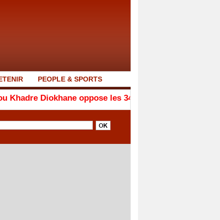
ETENIR
PEOPLE & SPORTS
ane oppose les 340 milliards de dette aux 2 200 millia