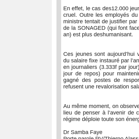
En effet, le cas des12.000 jeu
cruel. Outre les employés d
ministre tentait de justifier p
de la SONAGED (qui font face
an) est plus deshumanisant.
Ces jeunes sont aujourd’hui v
du salaire fixe instauré par l’
en journaliers (3.333f par jour
jour de repos) pour mainteni
gagné des postes de responsa
refusent une revalorisation sala
Au même moment, on observe d
lieu de penser à l’avenir de c
régime déploie toute son énerg
Dr Samba Faye
Porte parole RV/Thierno Alass