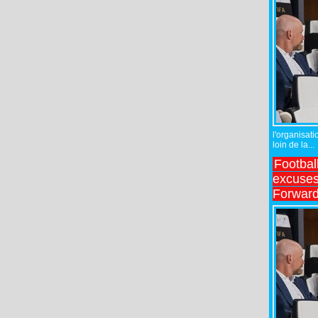
l'organisati
loin de la...
Footbal
excuses 
Forward