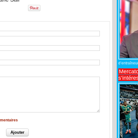
d’entraîneur
Mercato
s’intére
mmentaires