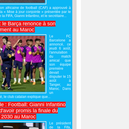
on africaine de football (CAF) a approuvé à
 la « Mise à jour conjointe » présentée par le
 la FIFA, Gianni Infantino, et le secrétaire...
 : le Barça renonce à son
ement au Maroc
Le FC
Barcelone a
annoncé, ce
jeudi 6 août,
l'annulation
du match
amical que
son équipe
première
devait
disputer le 15
août à
Tanger, au
Maroc. Dans
un
 le club catalan explique que...
e : Football: Gianni Infantino
'avoir promis la finale du
 2030 au Maroc
Le président
de la Fifa,