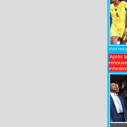
d'une rencon
Après l
renouve
Infantin