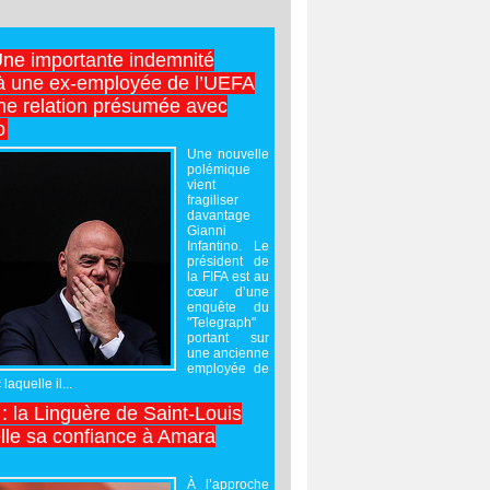
Une importante indemnité
à une ex-employée de l’UEFA
ne relation présumée avec
o
Une nouvelle
polémique
vient
fragiliser
davantage
Gianni
Infantino. Le
président de
la FIFA est au
cœur d’une
enquête du
"Telegraph"
portant sur
une ancienne
employée de
laquelle il...
 : la Linguère de Saint-Louis
lle sa confiance à Amara
À l’approche