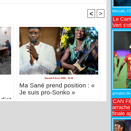
Mercato, l’
<
>
Le Came
Vert s'o
Samedi 8 Août 2026 - 13:42
Ma Sané prend position : «
Je suis pro-Sonko »
groupes de 
diat
CAN Fé
arrache 
finale a