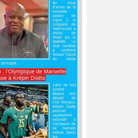
du coup
d’envoi de la
nouvelle
saison de
Ligue 1, la
Linguère de
Saint-Louis a
choisi de
miser sur la
stabilité. Le
club nordiste
a confirmé
Amara Traoré
au poste
 principal...
 : l’Olympique de Marseille
sse à Krépin Diatta
Libre de tout
contrat
depuis son
départ de
l’AS Monaco,
Krépin Diatta
pourrait
rapidement
rebondir à
l’occasion de
ce mercato
estival. Selon
les