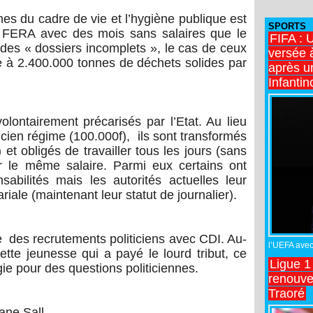
nes du cadre de vie et l’hygiène publique est
SPORTS
u FERA avec des mois sans salaires que le
FIFA : 
ar des « dossiers incomplets », le cas de ceux
versée 
 à 2.400.000 tonnes de déchets solides par
après u
Infantin
olontairement précarisés par l’Etat. Au lieu
ancien régime (100.000f), ils sont transformés
) et obligés de travailler tous les jours (sans
r le même salaire. Parmi eux certains ont
bilités mais les autorités actuelles leur
riale (maintenant leur statut de journalier).
es recrutements politiciens avec CDI. Au-
l’UEFA avec 
ette jeunesse qui a payé le lourd tribut, ce
Ligue 1
ie pour des questions politiciennes.
renouve
Traoré
ane Sall