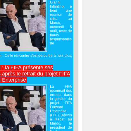
Gianni
Infantino, a
tenu une
réunion de
crise au
Maroc,
mercredi 5
août, avec de
hauts
responsables
de
on. Cette rencontre s'est déroulée à huis clos,
l : la FIFA présente ses
après le retrait du projet FIFA
 Enterprise
La FIFA
reconnaît des
erreurs dans
la gestion du
projet FIFA
Forward
Enterprise
(FFE). Réunis
à Rabat, au
Maroc, le
président de