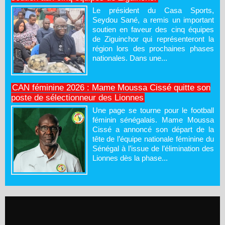
Le président du Casa Sports,
Seydou Sané, a remis un important
soutien en faveur des cinq équipes
de Ziguinchor qui représenteront la
région lors des prochaines phases
nationales. Dans une...
CAN féminine 2026 : Mame Moussa Cissé quitte son
poste de sélectionneur des Lionnes
Une page se tourne pour le football
féminin sénégalais. Mame Moussa
Cissé a annoncé son départ de la
tête de l’équipe nationale féminine du
Sénégal à l’issue de l’élimination des
Lionnes dès la phase...