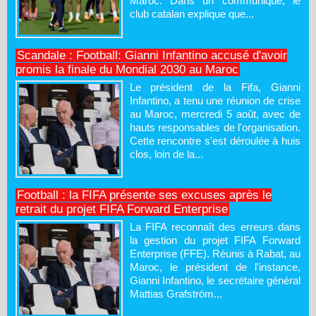
Maroc. Dans un communiqué, le
club catalan explique que...
Scandale : Football: Gianni Infantino accusé d'avoir
promis la finale du Mondial 2030 au Maroc
Le président de la Fifa, Gianni
Infantino, a tenu une réunion de crise
au Maroc, mercredi 5 août, avec de
hauts responsables de l'organisation.
Cette rencontre s'est déroulée à huis
clos, loin de la...
Football : la FIFA présente ses excuses après le
retrait du projet FIFA Forward Enterprise
La FIFA reconnaît des erreurs dans
la gestion du projet FIFA Forward
Enterprise (FFE). Réunis à Rabat, au
Maroc, le président de l'instance,
Gianni Infantino, le secrétaire général
Mattias Grafström...