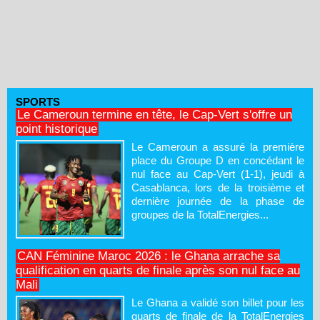
SPORTS
Le Cameroun termine en tête, le Cap-Vert s'offre un
point historique
Le Cameroun a assuré la première
place du Groupe D en concédant le
nul face au Cap-Vert (1-1), jeudi à
Casablanca, lors de la troisième et
dernière journée de la phase de
groupes de la TotalEnergies...
CAN Féminine Maroc 2026 : le Ghana arrache sa
qualification en quarts de finale après son nul face au
Mali
Le Ghana a validé son billet pour les
quarts de finale de la TotalEnergies