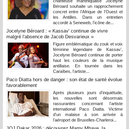
chanteuse martiniquaise Jocelyne
Béroard souhaite un rapprochement
concret entre l'Afrique de l'Ouest et
les Antilles. Dans un entretien
accordé à Seneweb, l'icône de...
Jocelyne Béroard : « Kassav' continue de vivre
malgré l'absence de Jacob Desvarieux »
Figure emblématique du zouk et voix
féminine légendaire de Kassav',
Jocelyne Béroard continue de porter
haut les couleurs de la musique
antillaise. En tournée dans les
Caraïbes, l'artiste...
Paco Diatta hors de danger : son état de santé évolue
favorablement
Après plusieurs jours d'inquiétude,
les nouvelles sont désormais
rassurantes concernant l'artiste
international Paco Diatta. Victime
d'un malaise à son arrivée à
l'aéroport de Bruxelles-Charleroi...
JOJ Dakar 2026 : découvrez Mamy Mbaye, la