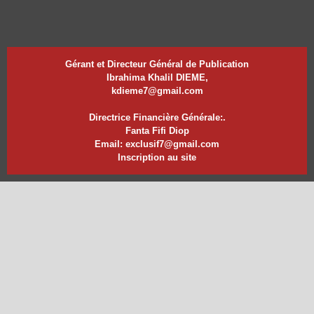
Gérant et Directeur Général de Publication
Ibrahima Khalil DIEME,
kdieme7@gmail.com
Directrice Financière Générale:.
Fanta Fifi Diop
Email: exclusif7@gmail.com
Inscription au site