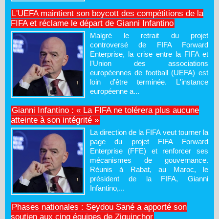
L'UEFA maintient son boycott des compétitions de la
FIFA et réclame le départ de Gianni Infantino
Malgré le retrait du projet
controversé de FIFA Forward
Enterprise, la crise entre la FIFA et
l'Union des associations
européennes de football (UEFA) est
loin d'être terminée. L'instance
européenne a...
Gianni Infantino : « La FIFA ne tolérera plus aucune
atteinte à son intégrité »
La direction de la FIFA veut tourner la
page du projet FIFA Forward
Enterprise (FFE) et renforcer ses
mécanismes de gouvernance.
Réunis à Rabat, au Maroc, le
président de la FIFA, Gianni
Infantino,...
Phases nationales : Seydou Sané a apporté son
soutien aux cinq équipes de Ziguinchor