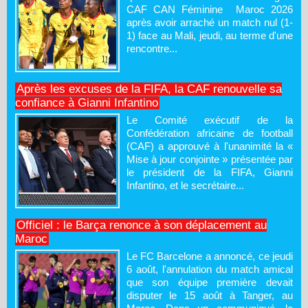
CAF CAN Féminine Maroc 2026
après avoir arraché un match nul (1-
1) face au Mali, jeudi, au terme d'une
rencontre...
Après les excuses de la FIFA, la CAF renouvelle sa
confiance à Gianni Infantino
Le Comité exécutif de la
Confédération africaine de football
(CAF) a approuvé à l'unanimité la «
Mise à jour conjointe » présentée par
le président de la FIFA, Gianni
Infantino, et le secrétaire...
Officiel : le Barça renonce à son déplacement au
Maroc
Le FC Barcelone a annoncé, ce jeudi
6 août, l'annulation du match amical
que son équipe première devait
disputer le 15 août à Tanger, au