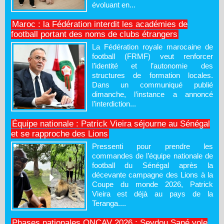
évoluant en...
Maroc : la Fédération interdit les académies de
football portant des noms de clubs étrangers
La Fédération royale marocaine de
football (FRMF) veut renforcer
l’identité et l’autonomie des
structures de formation locales.
Dans un communiqué publié
dimanche, l’instance a annoncé
l’interdiction...
Équipe nationale : Patrick Vieira séjourne au Sénégal
et se rapproche des Lions
Pressenti pour prendre les
commandes de l’équipe nationale de
football du Sénégal après la
décevante campagne des Lions à la
Coupe du monde 2026, Patrick
Vieira est déjà au pays de la
Teranga....
Phases nationales ONCAV 2026 : Seydou Sané vole