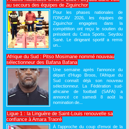
au secours des équipes de Ziguinchor
Pour les phases nationales de
l’ONCAV 2026, les équipes de
Ziguinchor engagées dans la
compétition ont reçu le soutien du
président du Casa Sports, Seydou
Sané. Le dirigeant sportif a remis
un...
Afrique du Sud : Pitso Mosimane nommé nouveau
sélectionneur des Bafana Bafana
Une semaine après l’annonce du
départ d’Hugo Broos, l’Afrique du
Sud connaît déjà son nouveau
sélectionneur. La Fédération sud-
africaine de football (SAFA) a
annoncé ce samedi 8 août la
nomination de...
Ligue 1 : la Linguère de Saint-Louis renouvelle sa
confiance à Amara Traoré
À l’approche du coup d’envoi de la