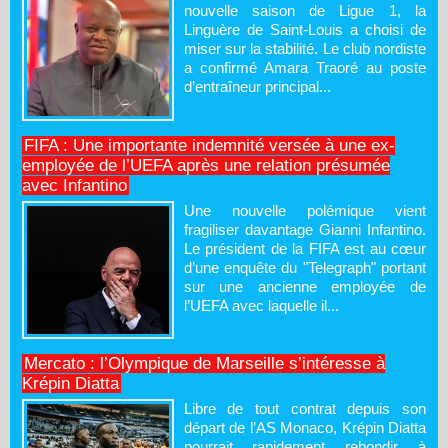
nouvelle saison de Ligue 1, la
Linguère de Saint-Louis a choisi de
miser sur la stabilité. Le club nordiste
a confirmé Amara Traoré au poste
d’entraîneur principal...
FIFA : Une importante indemnité versée à une ex-
employée de l’UEFA après une relation présumée
avec Infantino
Une nouvelle polémique vient
fragiliser davantage Gianni Infantino.
Le président de la FIFA est au cœur
d’une enquête du "Telegraph" portant
sur une ancienne employée de
l’UEFA avec laquelle il...
Mercato : l’Olympique de Marseille s’intéresse à
Krépin Diatta
Libre de tout contrat depuis son
départ de l’AS Monaco, Krépin Diatta
pourrait rapidement rebondir à