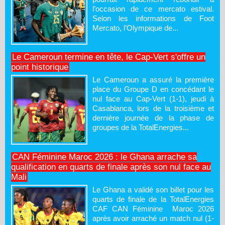
l’occasion de ce mercato estival.
Selon les informations de Foot
Mercato, l’Olympique de...
Le Cameroun termine en tête, le Cap-Vert s'offre un
point historique
Le Cameroun a assuré la première
place du Groupe D en concédant le
nul face au Cap-Vert (1-1), jeudi à
Casablanca, lors de la troisième et
dernière journée de la phase de
groupes de la TotalEnergies...
CAN Féminine Maroc 2026 : le Ghana arrache sa
qualification en quarts de finale après son nul face au
Mali
Le Ghana a validé son billet pour les
quarts de finale de la TotalEnergies
CAF CAN Féminine Maroc 2026
après avoir arraché un match nul (1-