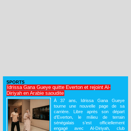
SPORTS
Idrissa Gana Gueye quitte Everton et rejoint Al-
Diriyah en Arabie saoudite
À 37 ans, Idrissa Gana Gueye
tourne une nouvelle page de sa
carrière. Libre après son départ
d’Everton, le milieu de terrain
sénégalais s’est officiellement
engagé avec Al-Diriyah, club