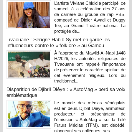
L’artiste Viviane Chidid a participé, ce
samedi, à la célébration des 37 ans
de carrière du groupe de rap PBS,
composé de Didier Awadi et Duggy
Tee, au Grand Théâtre national. La
protégée de...
Tivaouane : Serigne Habib Sy met en garde les
influenceurs contre le « folklore » au Gamou
À l’approche du Mawlid-Al-Nabi 1448
H/2026, les autorités religieuses de
Tivaouane ont rappelé l’importance
de préserver le caractère spirituel de
cet événement religieux. Lors du
traditionnel...
Disparition de Djibril Dièye : « AutoMag » perd sa voix
emblématique
Le monde des médias sénégalais
est en deuil. Djibril Dièye, animateur,
producteur et présentateur de
l’émission « AutoMag » sur la Télé
Futurs Médias (TFM), est décédé,
plongeant ses collègues, ses...