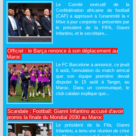
Le Comité exécutif de la
Confédération africaine de football
(CAF) a approuvé à l'unanimité la «
Mise à jour conjointe » présentée par
le président de la FIFA, Gianni
Infantino, et le secrétaire...
Officiel : le Barça renonce à son déplacement au
Maroc
Le FC Barcelone a annoncé, ce jeudi
6 août, l'annulation du match amical
que son équipe première devait
disputer le 15 août à Tanger, au
Maroc. Dans un communiqué, le
club catalan explique que...
Scandale : Football: Gianni Infantino accusé d'avoir
promis la finale du Mondial 2030 au Maroc
Le président de la Fifa, Gianni
Infantino, a tenu une réunion de crise