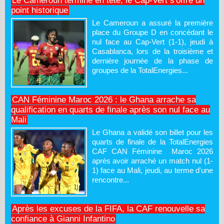
Le Cameroun termine en tête, le Cap-Vert s'offre un
point historique
Le Cameroun a assuré la première
place du Groupe D en concédant le
nul face au Cap-Vert (1-1), jeudi à
Casablanca, lors de la troisième et
dernière journée de la phase de
groupes de la TotalEnergies...
CAN Féminine Maroc 2026 : le Ghana arrache sa
qualification en quarts de finale après son nul face au
Mali
Le Ghana a validé son billet pour les
quarts de finale de la TotalEnergies
CAF CAN Féminine Maroc 2026
après avoir arraché un match nul (1-
1) face au Mali, jeudi, au terme d'une
rencontre...
Après les excuses de la FIFA, la CAF renouvelle sa
confiance à Gianni Infantino