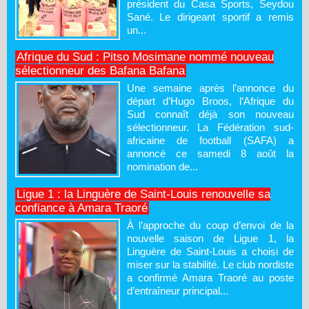
président du Casa Sports, Seydou
Sané. Le dirigeant sportif a remis
un...
Afrique du Sud : Pitso Mosimane nommé nouveau
sélectionneur des Bafana Bafana
Une semaine après l’annonce du
départ d’Hugo Broos, l’Afrique du
Sud connaît déjà son nouveau
sélectionneur. La Fédération sud-
africaine de football (SAFA) a
annoncé ce samedi 8 août la
nomination de...
Ligue 1 : la Linguère de Saint-Louis renouvelle sa
confiance à Amara Traoré
À l’approche du coup d’envoi de la
nouvelle saison de Ligue 1, la
Linguère de Saint-Louis a choisi de
miser sur la stabilité. Le club nordiste
a confirmé Amara Traoré au poste
d’entraîneur principal...