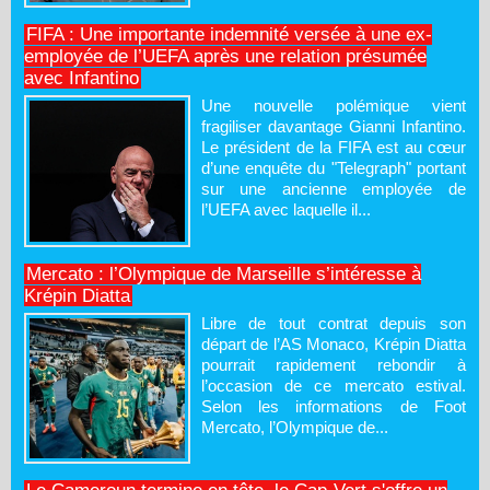
FIFA : Une importante indemnité versée à une ex-
employée de l’UEFA après une relation présumée
avec Infantino
Une nouvelle polémique vient
fragiliser davantage Gianni Infantino.
Le président de la FIFA est au cœur
d’une enquête du "Telegraph" portant
sur une ancienne employée de
l’UEFA avec laquelle il...
Mercato : l’Olympique de Marseille s’intéresse à
Krépin Diatta
Libre de tout contrat depuis son
départ de l’AS Monaco, Krépin Diatta
pourrait rapidement rebondir à
l’occasion de ce mercato estival.
Selon les informations de Foot
Mercato, l’Olympique de...