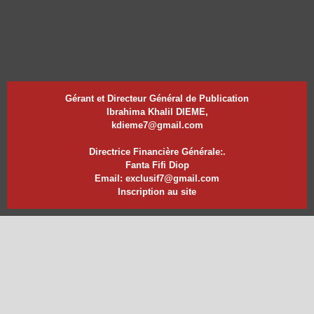
Gérant et Directeur Général de Publication
Ibrahima Khalil DIEME,
kdieme7@gmail.com
Directrice Financière Générale:.
Fanta Fifi Diop
Email: exclusif7@gmail.com
Inscription au site