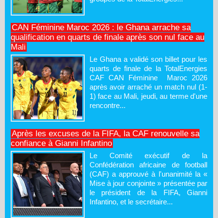
CAN Féminine Maroc 2026 : le Ghana arrache sa
qualification en quarts de finale après son nul face au
Mali
Le Ghana a validé son billet pour les
quarts de finale de la TotalEnergies
CAF CAN Féminine Maroc 2026
après avoir arraché un match nul (1-
1) face au Mali, jeudi, au terme d'une
rencontre...
Après les excuses de la FIFA, la CAF renouvelle sa
confiance à Gianni Infantino
Le Comité exécutif de la
Confédération africaine de football
(CAF) a approuvé à l'unanimité la «
Mise à jour conjointe » présentée par
le président de la FIFA, Gianni
Infantino, et le secrétaire...