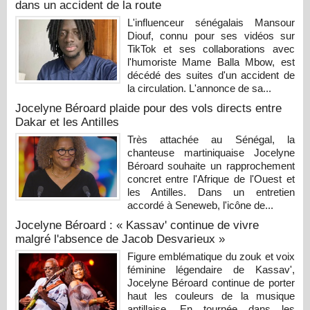
dans un accident de la route
L'influenceur sénégalais Mansour
Diouf, connu pour ses vidéos sur
TikTok et ses collaborations avec
l'humoriste Mame Balla Mbow, est
décédé des suites d'un accident de
la circulation. L'annonce de sa...
Jocelyne Béroard plaide pour des vols directs entre
Dakar et les Antilles
Très attachée au Sénégal, la
chanteuse martiniquaise Jocelyne
Béroard souhaite un rapprochement
concret entre l'Afrique de l'Ouest et
les Antilles. Dans un entretien
accordé à Seneweb, l'icône de...
Jocelyne Béroard : « Kassav' continue de vivre
malgré l'absence de Jacob Desvarieux »
Figure emblématique du zouk et voix
féminine légendaire de Kassav',
Jocelyne Béroard continue de porter
haut les couleurs de la musique
antillaise. En tournée dans les