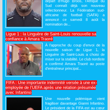
départ d’Hugo Broos, l’Afrique du
Sud connaît déjà son nouveau
sélectionneur. La Fédération sud-
africaine de football (SAFA) a
annoncé ce samedi 8 août la
nomination de...
Ligue 1 : la Linguère de Saint-Louis renouvelle sa
confiance à Amara Traoré
À l’approche du coup d’envoi de la
nouvelle saison de Ligue 1, la
Linguère de Saint-Louis a choisi de
miser sur la stabilité. Le club nordiste
a confirmé Amara Traoré au poste
d’entraîneur principal...
FIFA : Une importante indemnité versée à une ex-
employée de l’UEFA après une relation présumée
avec Infantino
Une nouvelle polémique vient
fragiliser davantage Gianni Infantino.
Le président de la FIFA est au cœur