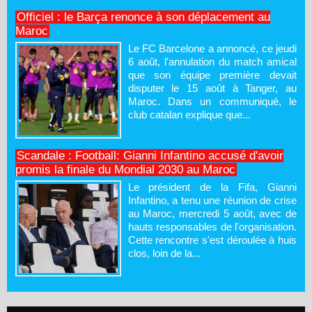
Officiel : le Barça renonce à son déplacement au
Maroc
Le FC Barcelone a annoncé, ce jeudi
6 août, l'annulation du match amical
que son équipe première devait
disputer le 15 août à Tanger, au
Maroc. Dans un communiqué, le
club catalan explique que...
Scandale : Football: Gianni Infantino accusé d'avoir
promis la finale du Mondial 2030 au Maroc
Le président de la Fifa, Gianni
Infantino, a tenu une réunion de crise
au Maroc, mercredi 5 août, avec de
hauts responsables de l'organisation.
Cette rencontre s'est déroulée à huis
clos, loin de la...