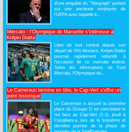
d’une enquête du "Telegraph" portant
sur une ancienne employée de
l’UEFA avec laquelle il...
Mercato : l’Olympique de Marseille s’intéresse à
Krépin Diatta
Libre de tout contrat depuis son
départ de l’AS Monaco, Krépin Diatta
pourrait rapidement rebondir à
l’occasion de ce mercato estival.
Selon les informations de Foot
Mercato, l’Olympique de...
Le Cameroun termine en tête, le Cap-Vert s'offre un
point historique
Le Cameroun a assuré la première
place du Groupe D en concédant le
nul face au Cap-Vert (1-1), jeudi à
Casablanca, lors de la troisième et
dernière journée de la phase de
groupes de la TotalEnergies...