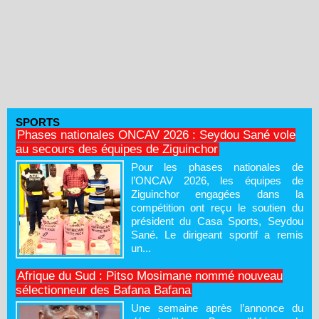
SPORTS
Phases nationales ONCAV 2026 : Seydou Sané vole
au secours des équipes de Ziguinchor
Pour les phases nationales de
l’ONCAV 2026, les équipes de
Ziguinchor engagées dans la
compétition ont reçu le soutien du
président du Casa Sports, Seydou
Sané. Le dirigeant sportif a remis
un...
Afrique du Sud : Pitso Mosimane nommé nouveau
sélectionneur des Bafana Bafana
Une semaine après l’annonce du