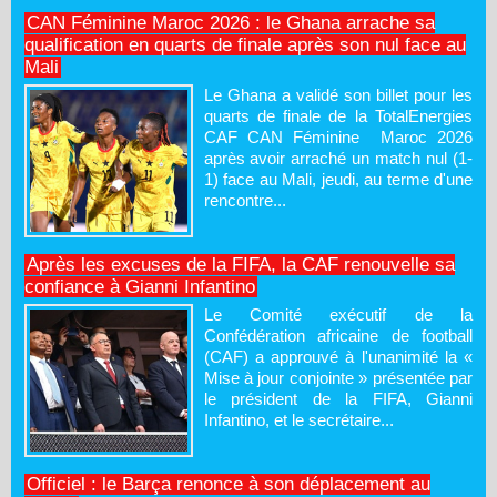
CAN Féminine Maroc 2026 : le Ghana arrache sa
qualification en quarts de finale après son nul face au
Mali
Le Ghana a validé son billet pour les
quarts de finale de la TotalEnergies
CAF CAN Féminine Maroc 2026
après avoir arraché un match nul (1-
1) face au Mali, jeudi, au terme d'une
rencontre...
Après les excuses de la FIFA, la CAF renouvelle sa
confiance à Gianni Infantino
Le Comité exécutif de la
Confédération africaine de football
(CAF) a approuvé à l'unanimité la «
Mise à jour conjointe » présentée par
le président de la FIFA, Gianni
Infantino, et le secrétaire...
Officiel : le Barça renonce à son déplacement au