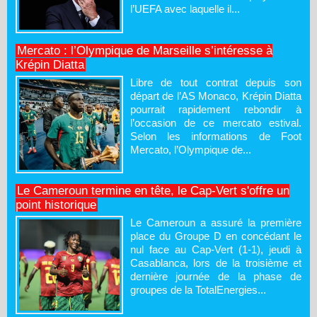
l’UEFA avec laquelle il...
Mercato : l’Olympique de Marseille s’intéresse à
Krépin Diatta
Libre de tout contrat depuis son
départ de l’AS Monaco, Krépin Diatta
pourrait rapidement rebondir à
l’occasion de ce mercato estival.
Selon les informations de Foot
Mercato, l’Olympique de...
Le Cameroun termine en tête, le Cap-Vert s'offre un
point historique
Le Cameroun a assuré la première
place du Groupe D en concédant le
nul face au Cap-Vert (1-1), jeudi à
Casablanca, lors de la troisième et
dernière journée de la phase de
groupes de la TotalEnergies...