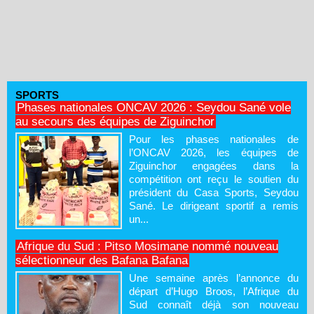
SPORTS
Phases nationales ONCAV 2026 : Seydou Sané vole
au secours des équipes de Ziguinchor
Pour les phases nationales de
l’ONCAV 2026, les équipes de
Ziguinchor engagées dans la
compétition ont reçu le soutien du
président du Casa Sports, Seydou
Sané. Le dirigeant sportif a remis
un...
Afrique du Sud : Pitso Mosimane nommé nouveau
sélectionneur des Bafana Bafana
Une semaine après l’annonce du
départ d’Hugo Broos, l’Afrique du
Sud connaît déjà son nouveau