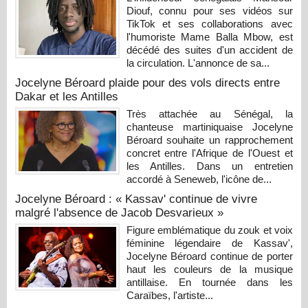
Diouf, connu pour ses vidéos sur
TikTok et ses collaborations avec
l'humoriste Mame Balla Mbow, est
décédé des suites d'un accident de
la circulation. L'annonce de sa...
Jocelyne Béroard plaide pour des vols directs entre
Dakar et les Antilles
Très attachée au Sénégal, la
chanteuse martiniquaise Jocelyne
Béroard souhaite un rapprochement
concret entre l'Afrique de l'Ouest et
les Antilles. Dans un entretien
accordé à Seneweb, l'icône de...
Jocelyne Béroard : « Kassav' continue de vivre
malgré l'absence de Jacob Desvarieux »
Figure emblématique du zouk et voix
féminine légendaire de Kassav',
Jocelyne Béroard continue de porter
haut les couleurs de la musique
antillaise. En tournée dans les
Caraïbes, l'artiste...