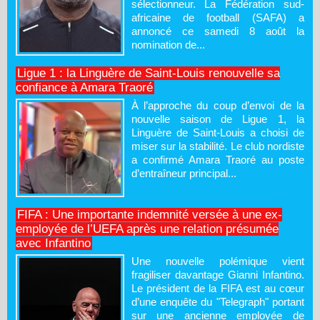
sélectionneur. La Fédération sud-
africaine de football (SAFA) a
annoncé ce samedi 8 août la
nomination de...
Ligue 1 : la Linguère de Saint-Louis renouvelle sa
confiance à Amara Traoré
À l’approche du coup d’envoi de la
nouvelle saison de Ligue 1, la
Linguère de Saint-Louis a choisi de
miser sur la stabilité. Le club nordiste
a confirmé Amara Traoré au poste
d’entraîneur principal...
FIFA : Une importante indemnité versée à une ex-
employée de l’UEFA après une relation présumée
avec Infantino
Une nouvelle polémique vient
fragiliser davantage Gianni Infantino.
Le président de la FIFA est au cœur
d’une enquête du "Telegraph" portant
sur une ancienne employée de