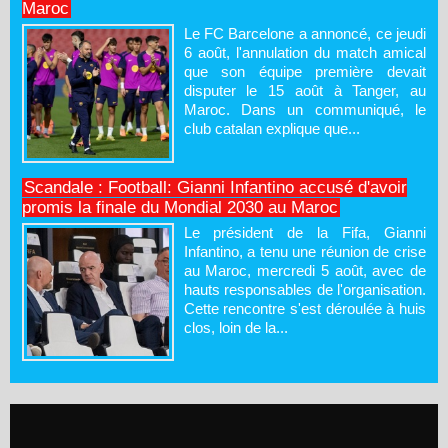
Maroc
Le FC Barcelone a annoncé, ce jeudi
6 août, l'annulation du match amical
que son équipe première devait
disputer le 15 août à Tanger, au
Maroc. Dans un communiqué, le
club catalan explique que...
Scandale : Football: Gianni Infantino accusé d'avoir
promis la finale du Mondial 2030 au Maroc
Le président de la Fifa, Gianni
Infantino, a tenu une réunion de crise
au Maroc, mercredi 5 août, avec de
hauts responsables de l'organisation.
Cette rencontre s'est déroulée à huis
clos, loin de la...