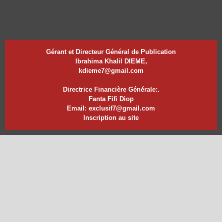
Gérant et Directeur Général de Publication
Ibrahima Khalil DIEME,
kdieme7@gmail.com
Directrice Financière Générale:.
Fanta Fifi Diop
Email: exclusif7@gmail.com
Inscription au site