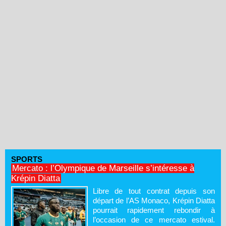
SPORTS
Mercato : l’Olympique de Marseille s’intéresse à
Krépin Diatta
Libre de tout contrat depuis son
départ de l’AS Monaco, Krépin Diatta
pourrait rapidement rebondir à
l’occasion de ce mercato estival.