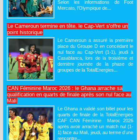
Selon les informations de Foot
Mercato, l’Olympique de...
Le Cameroun termine en tête, le Cap-Vert s'offre un
point historique
Le Cameroun a assuré la première
place du Groupe D en concédant le
nul face au Cap-Vert (1-1), jeudi à
Casablanca, lors de la troisième et
dernière journée de la phase de
groupes de la TotalEnergies...
CAN Féminine Maroc 2026 : le Ghana arrache sa
qualification en quarts de finale après son nul face au
Mali
Le Ghana a validé son billet pour les
quarts de finale de la TotalEnergies
CAF CAN Féminine Maroc 2026
après avoir arraché un match nul (1-
1) face au Mali, jeudi, au terme d'une
rencontre...