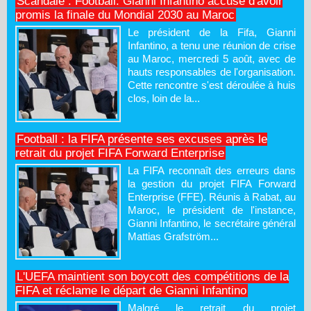
Scandale : Football: Gianni Infantino accusé d'avoir
promis la finale du Mondial 2030 au Maroc
Le président de la Fifa, Gianni
Infantino, a tenu une réunion de crise
au Maroc, mercredi 5 août, avec de
hauts responsables de l'organisation.
Cette rencontre s'est déroulée à huis
clos, loin de la...
Football : la FIFA présente ses excuses après le
retrait du projet FIFA Forward Enterprise
La FIFA reconnaît des erreurs dans
la gestion du projet FIFA Forward
Enterprise (FFE). Réunis à Rabat, au
Maroc, le président de l'instance,
Gianni Infantino, le secrétaire général
Mattias Grafström...
L'UEFA maintient son boycott des compétitions de la
FIFA et réclame le départ de Gianni Infantino
Malgré le retrait du projet