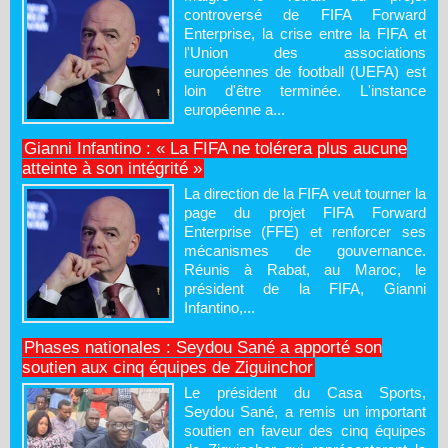
controversé de FIFA Forward
Enterprise, la crise entre la FIFA et
l'Union des associations
européennes de football (UEFA) est
loin d'être terminée. L'instance
européenne a...
Gianni Infantino : « La FIFA ne tolérera plus aucune
atteinte à son intégrité »
La direction de la FIFA veut tourner la
page du projet FIFA Forward
Enterprise (FFE) et renforcer ses
mécanismes de gouvernance.
Réunis à Rabat, au Maroc, le
président de la FIFA, Gianni
Infantino,...
Phases nationales : Seydou Sané a apporté son
soutien aux cinq équipes de Ziguinchor
Le président du Casa Sports,
Seydou Sané, a remis un important
soutien en faveur des cinq équipes