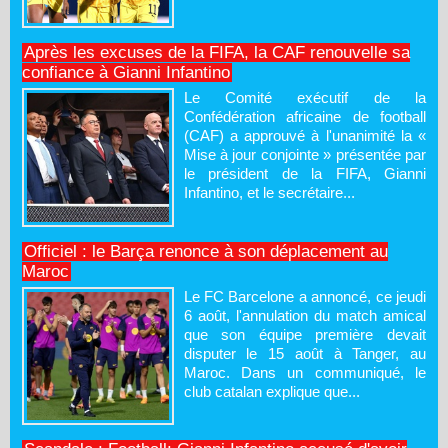
Après les excuses de la FIFA, la CAF renouvelle sa
confiance à Gianni Infantino
Le Comité exécutif de la
Confédération africaine de football
(CAF) a approuvé à l'unanimité la «
Mise à jour conjointe » présentée par
le président de la FIFA, Gianni
Infantino, et le secrétaire...
Officiel : le Barça renonce à son déplacement au
Maroc
Le FC Barcelone a annoncé, ce jeudi
6 août, l'annulation du match amical
que son équipe première devait
disputer le 15 août à Tanger, au
Maroc. Dans un communiqué, le
club catalan explique que...