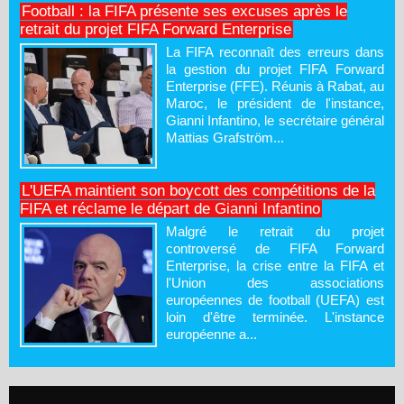
Football : la FIFA présente ses excuses après le
retrait du projet FIFA Forward Enterprise
La FIFA reconnaît des erreurs dans
la gestion du projet FIFA Forward
Enterprise (FFE). Réunis à Rabat, au
Maroc, le président de l'instance,
Gianni Infantino, le secrétaire général
Mattias Grafström...
L'UEFA maintient son boycott des compétitions de la
FIFA et réclame le départ de Gianni Infantino
Malgré le retrait du projet
controversé de FIFA Forward
Enterprise, la crise entre la FIFA et
l'Union des associations
européennes de football (UEFA) est
loin d'être terminée. L'instance
européenne a...