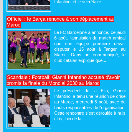
Infantino, et le secrétaire...
Officiel : le Barça renonce à son déplacement au
Maroc
Le FC Barcelone a annoncé, ce jeudi
6 août, l'annulation du match amical
que son équipe première devait
disputer le 15 août à Tanger, au
Maroc. Dans un communiqué, le
club catalan explique que...
Scandale : Football: Gianni Infantino accusé d'avoir
promis la finale du Mondial 2030 au Maroc
Le président de la Fifa, Gianni
Infantino, a tenu une réunion de crise
au Maroc, mercredi 5 août, avec de
hauts responsables de l'organisation.
Cette rencontre s'est déroulée à huis
clos, loin de la...