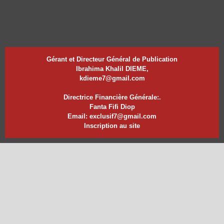
Gérant et Directeur Général de Publication
Ibrahima Khalil DIEME,
kdieme7@gmail.com
Directrice Financière Générale:.
Fanta Fifi Diop
Email: exclusif7@gmail.com
Inscription au site