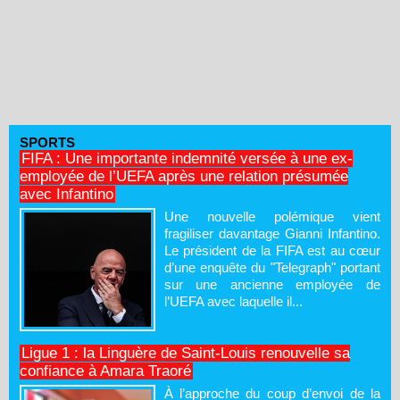
SPORTS
FIFA : Une importante indemnité versée à une ex-
employée de l’UEFA après une relation présumée
avec Infantino
Une nouvelle polémique vient
fragiliser davantage Gianni Infantino.
Le président de la FIFA est au cœur
d’une enquête du "Telegraph" portant
sur une ancienne employée de
l’UEFA avec laquelle il...
Ligue 1 : la Linguère de Saint-Louis renouvelle sa
confiance à Amara Traoré
À l’approche du coup d’envoi de la