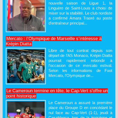
nouvelle saison de Ligue 1, la
Linguère de Saint-Louis a choisi de
miser sur la stabilité. Le club nordiste
a confirmé Amara Traoré au poste
d’entraîneur principal...
Mercato : l’Olympique de Marseille s’intéresse à
Krépin Diatta
Libre de tout contrat depuis son
départ de l’AS Monaco, Krépin Diatta
pourrait rapidement rebondir à
l’occasion de ce mercato estival.
Selon les informations de Foot
Mercato, l’Olympique de...
Le Cameroun termine en tête, le Cap-Vert s'offre un
point historique
Le Cameroun a assuré la première
place du Groupe D en concédant le
nul face au Cap-Vert (1-1), jeudi à
Casablanca, lors de la troisième et