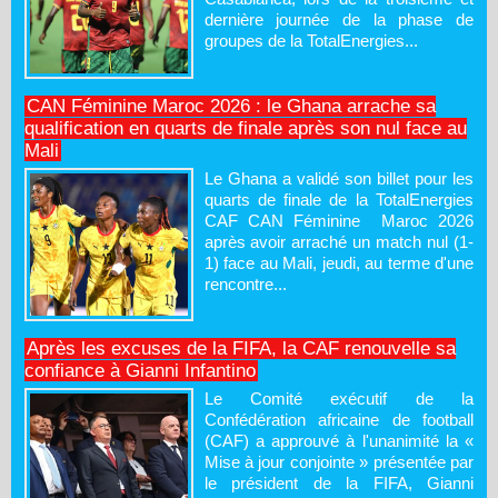
dernière journée de la phase de
groupes de la TotalEnergies...
CAN Féminine Maroc 2026 : le Ghana arrache sa
qualification en quarts de finale après son nul face au
Mali
Le Ghana a validé son billet pour les
quarts de finale de la TotalEnergies
CAF CAN Féminine Maroc 2026
après avoir arraché un match nul (1-
1) face au Mali, jeudi, au terme d'une
rencontre...
Après les excuses de la FIFA, la CAF renouvelle sa
confiance à Gianni Infantino
Le Comité exécutif de la
Confédération africaine de football
(CAF) a approuvé à l'unanimité la «
Mise à jour conjointe » présentée par
le président de la FIFA, Gianni