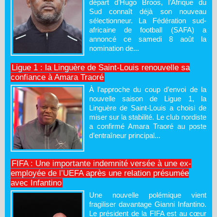
départ d’Hugo Broos, l’Afrique du
Sud connaît déjà son nouveau
sélectionneur. La Fédération sud-
africaine de football (SAFA) a
annoncé ce samedi 8 août la
nomination de...
Ligue 1 : la Linguère de Saint-Louis renouvelle sa
confiance à Amara Traoré
À l’approche du coup d’envoi de la
nouvelle saison de Ligue 1, la
Linguère de Saint-Louis a choisi de
miser sur la stabilité. Le club nordiste
a confirmé Amara Traoré au poste
d’entraîneur principal...
FIFA : Une importante indemnité versée à une ex-
employée de l’UEFA après une relation présumée
avec Infantino
Une nouvelle polémique vient
fragiliser davantage Gianni Infantino.
Le président de la FIFA est au cœur