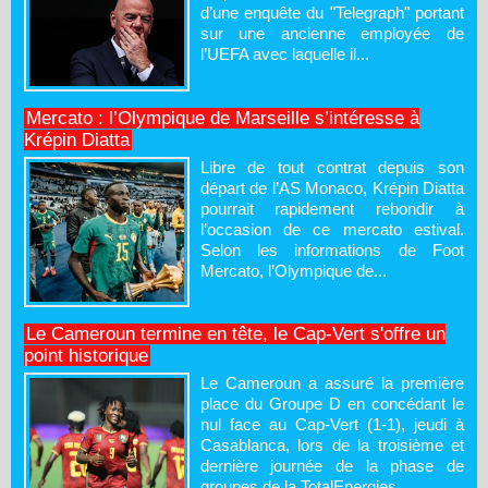
d’une enquête du "Telegraph" portant
sur une ancienne employée de
l’UEFA avec laquelle il...
Mercato : l’Olympique de Marseille s’intéresse à
Krépin Diatta
Libre de tout contrat depuis son
départ de l’AS Monaco, Krépin Diatta
pourrait rapidement rebondir à
l’occasion de ce mercato estival.
Selon les informations de Foot
Mercato, l’Olympique de...
Le Cameroun termine en tête, le Cap-Vert s'offre un
point historique
Le Cameroun a assuré la première
place du Groupe D en concédant le
nul face au Cap-Vert (1-1), jeudi à
Casablanca, lors de la troisième et
dernière journée de la phase de
groupes de la TotalEnergies...