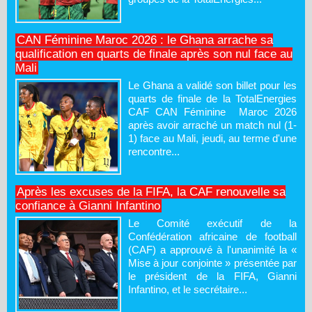
CAN Féminine Maroc 2026 : le Ghana arrache sa
qualification en quarts de finale après son nul face au
Mali
Le Ghana a validé son billet pour les
quarts de finale de la TotalEnergies
CAF CAN Féminine Maroc 2026
après avoir arraché un match nul (1-
1) face au Mali, jeudi, au terme d'une
rencontre...
Après les excuses de la FIFA, la CAF renouvelle sa
confiance à Gianni Infantino
Le Comité exécutif de la
Confédération africaine de football
(CAF) a approuvé à l'unanimité la «
Mise à jour conjointe » présentée par
le président de la FIFA, Gianni
Infantino, et le secrétaire...