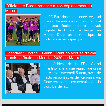
Officiel : le Barça renonce à son déplacement au
Maroc
Le FC Barcelone a annoncé, ce jeudi
6 août, l'annulation du match amical
que son équipe première devait
disputer le 15 août à Tanger, au
Maroc. Dans un communiqué, le
club catalan explique que...
Scandale : Football: Gianni Infantino accusé d'avoir
promis la finale du Mondial 2030 au Maroc
Le président de la Fifa, Gianni
Infantino, a tenu une réunion de crise
au Maroc, mercredi 5 août, avec de
hauts responsables de l'organisation.
Cette rencontre s'est déroulée à huis
clos, loin de la...