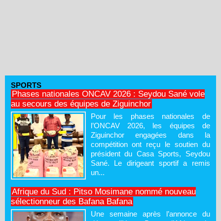
SPORTS
Phases nationales ONCAV 2026 : Seydou Sané vole
au secours des équipes de Ziguinchor
Pour les phases nationales de
l’ONCAV 2026, les équipes de
Ziguinchor engagées dans la
compétition ont reçu le soutien du
président du Casa Sports, Seydou
Sané. Le dirigeant sportif a remis
un...
Afrique du Sud : Pitso Mosimane nommé nouveau
sélectionneur des Bafana Bafana
Une semaine après l’annonce du