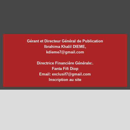
Gérant et Directeur Général de Publication
Ibrahima Khalil DIEME,
kdieme7@gmail.com
Directrice Financière Générale:.
Fanta Fifi Diop
Email: exclusif7@gmail.com
Inscription au site