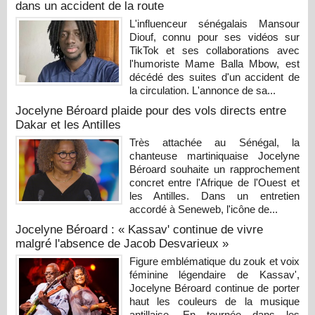
dans un accident de la route
L'influenceur sénégalais Mansour
Diouf, connu pour ses vidéos sur
TikTok et ses collaborations avec
l'humoriste Mame Balla Mbow, est
décédé des suites d'un accident de
la circulation. L'annonce de sa...
Jocelyne Béroard plaide pour des vols directs entre
Dakar et les Antilles
Très attachée au Sénégal, la
chanteuse martiniquaise Jocelyne
Béroard souhaite un rapprochement
concret entre l'Afrique de l'Ouest et
les Antilles. Dans un entretien
accordé à Seneweb, l'icône de...
Jocelyne Béroard : « Kassav' continue de vivre
malgré l'absence de Jacob Desvarieux »
Figure emblématique du zouk et voix
féminine légendaire de Kassav',
Jocelyne Béroard continue de porter
haut les couleurs de la musique
antillaise. En tournée dans les