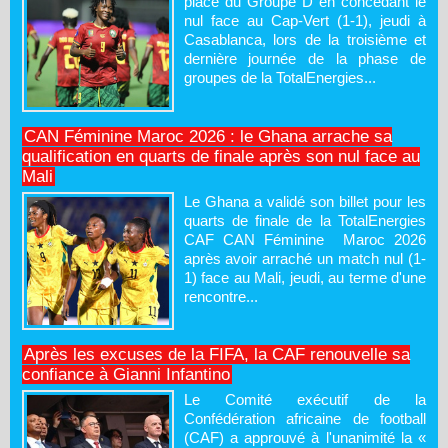
place du Groupe D en concédant le
nul face au Cap-Vert (1-1), jeudi à
Casablanca, lors de la troisième et
dernière journée de la phase de
groupes de la TotalEnergies...
CAN Féminine Maroc 2026 : le Ghana arrache sa
qualification en quarts de finale après son nul face au
Mali
Le Ghana a validé son billet pour les
quarts de finale de la TotalEnergies
CAF CAN Féminine Maroc 2026
après avoir arraché un match nul (1-
1) face au Mali, jeudi, au terme d'une
rencontre...
Après les excuses de la FIFA, la CAF renouvelle sa
confiance à Gianni Infantino
Le Comité exécutif de la
Confédération africaine de football
(CAF) a approuvé à l'unanimité la «