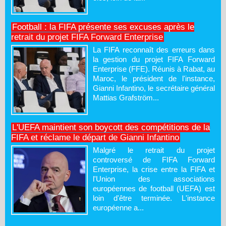
Football : la FIFA présente ses excuses après le
retrait du projet FIFA Forward Enterprise
La FIFA reconnaît des erreurs dans
la gestion du projet FIFA Forward
Enterprise (FFE). Réunis à Rabat, au
Maroc, le président de l'instance,
Gianni Infantino, le secrétaire général
Mattias Grafström...
L'UEFA maintient son boycott des compétitions de la
FIFA et réclame le départ de Gianni Infantino
Malgré le retrait du projet
controversé de FIFA Forward
Enterprise, la crise entre la FIFA et
l'Union des associations
européennes de football (UEFA) est
loin d'être terminée. L'instance
européenne a...