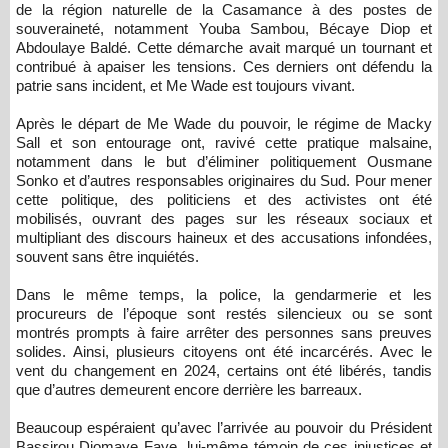
de la région naturelle de la Casamance à des postes de
souveraineté, notamment Youba Sambou, Bécaye Diop et
Abdoulaye Baldé. Cette démarche avait marqué un tournant et
contribué à apaiser les tensions. Ces derniers ont défendu la
patrie sans incident, et Me Wade est toujours vivant.
Après le départ de Me Wade du pouvoir, le régime de Macky
Sall et son entourage ont, ravivé cette pratique malsaine,
notamment dans le but d’éliminer politiquement Ousmane
Sonko et d’autres responsables originaires du Sud. Pour mener
cette politique, des politiciens et des activistes ont été
mobilisés, ouvrant des pages sur les réseaux sociaux et
multipliant des discours haineux et des accusations infondées,
souvent sans être inquiétés.
Dans le même temps, la police, la gendarmerie et les
procureurs de l’époque sont restés silencieux ou se sont
montrés prompts à faire arrêter des personnes sans preuves
solides. Ainsi, plusieurs citoyens ont été incarcérés. Avec le
vent du changement en 2024, certains ont été libérés, tandis
que d’autres demeurent encore derrière les barreaux.
Beaucoup espéraient qu’avec l’arrivée au pouvoir du Président
Bassirou Diomaye Faye lui-même témoin de ces injustices et