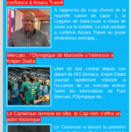
confiance à Amara Traoré
À l’approche du coup d’envoi de la
nouvelle saison de Ligue 1, la
Linguère de Saint-Louis a choisi de
miser sur la stabilité. Le club nordiste
a confirmé Amara Traoré au poste
d’entraîneur principal...
Mercato : l’Olympique de Marseille s’intéresse à
Krépin Diatta
Libre de tout contrat depuis son
départ de l’AS Monaco, Krépin Diatta
pourrait rapidement rebondir à
l’occasion de ce mercato estival.
Selon les informations de Foot
Mercato, l’Olympique de...
Le Cameroun termine en tête, le Cap-Vert s'offre un
point historique
Le Cameroun a assuré la première