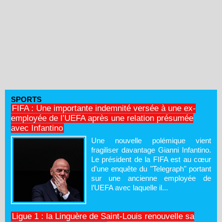
SPORTS
FIFA : Une importante indemnité versée à une ex-
employée de l’UEFA après une relation présumée
avec Infantino
Une nouvelle polémique vient
fragiliser davantage Gianni Infantino.
Le président de la FIFA est au cœur
d’une enquête du "Telegraph" portant
sur une ancienne employée de
l’UEFA avec laquelle il...
Ligue 1 : la Linguère de Saint-Louis renouvelle sa