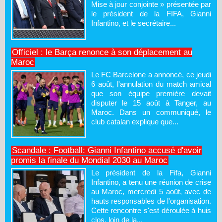
Mise à jour conjointe » présentée par
le président de la FIFA, Gianni
Infantino, et le secrétaire...
Officiel : le Barça renonce à son déplacement au
Maroc
Le FC Barcelone a annoncé, ce jeudi
6 août, l'annulation du match amical
que son équipe première devait
disputer le 15 août à Tanger, au
Maroc. Dans un communiqué, le
club catalan explique que...
Scandale : Football: Gianni Infantino accusé d'avoir
promis la finale du Mondial 2030 au Maroc
Le président de la Fifa, Gianni
Infantino, a tenu une réunion de crise
au Maroc, mercredi 5 août, avec de
hauts responsables de l'organisation.
Cette rencontre s'est déroulée à huis
clos, loin de la...